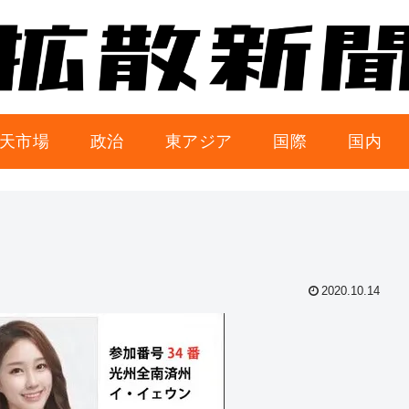
天市場
政治
東アジア
国際
国内
2020.10.14