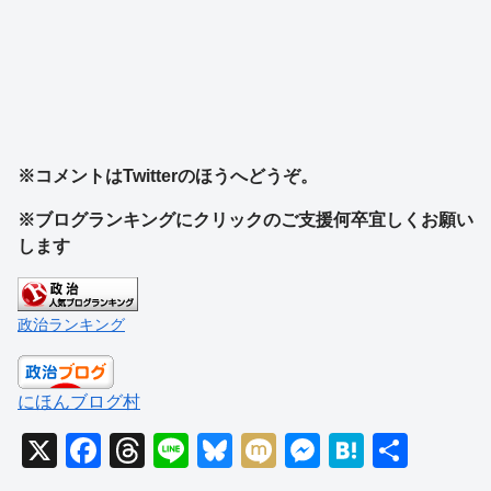
※コメントはTwitterのほうへどうぞ。
※ブログランキングにクリックのご支援何卒宜しくお願い
します
政治ランキング
にほんブログ村
X
F
T
Li
Bl
M
M
H
共
a
hr
n
u
ixi
e
at
有