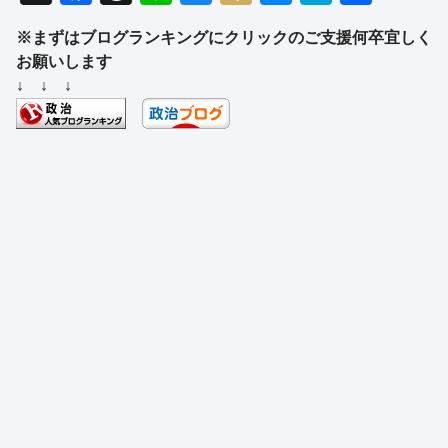
a
hr
n
u
ixi
e
at
有
※まずはブログランキングにクリックのご支援何卒宜しく
c
e
e
e
ss
e
お願いします
e
a
sk
e
n
↓ ↓ ↓
b
d
y
n
a
o
s
g
o
er
k