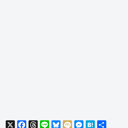
X
F
T
Li
Bl
M
M
H
共