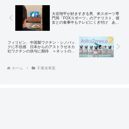
大谷翔平が好きすぎる男、米スポーツ専
門局「FOXスポーツ」のアナリスト、彼
女との食事中もテレビにくぎ付け あき
れ返る彼女に「オオタニは俺の人生だ」
＝ネットの反応「彼女が逆に大谷嫌いに
ならなければ良いが… 笑」
フィリピン、中国製ワクチン・シノバッ
クに不信感 日本からのアストラゼネカ
社ワクチンの供与に期待 ＝ネットの反
応「フィリピンへは送ってやれ、ドゥテ
ルテ大統領はこれまで慰安婦像を破壊し
てくれたりしたからね」
ホーム
不審者事案