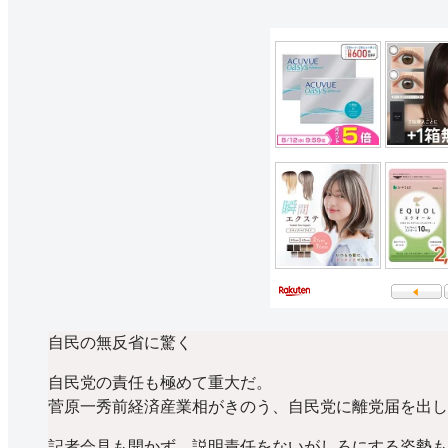
自民の無反省に驚く
自民党の責任も極めて重大だ。
菅原一秀前経済産業相がきのう、自民党に離党届を出し
記者会見も開かず、説明責任をないがしろにする姿勢も