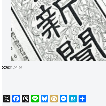
2021.06.26
X
Facebook
Threads
Line
Bluesky
Mixi
Messenger
Hatena
共