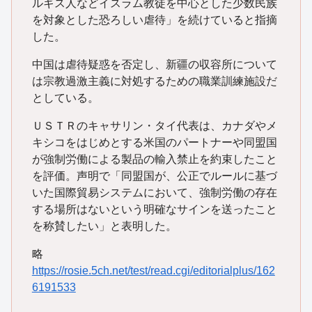
ルギス人などイスラム教徒を中心とした少数民族
を対象とした恐ろしい虐待」を続けていると指摘
した。
中国は虐待疑惑を否定し、新疆の収容所について
は宗教過激主義に対処するための職業訓練施設だ
としている。
ＵＳＴＲのキャサリン・タイ代表は、カナダやメ
キシコをはじめとする米国のパートナーや同盟国
が強制労働による製品の輸入禁止を約束したこと
を評価。声明で「同盟国が、公正でルールに基づ
いた国際貿易システムにおいて、強制労働の存在
する場所はないという明確なサインを送ったこと
を称賛したい」と表明した。
略
https://rosie.5ch.net/test/read.cgi/editorialplus/162
6191533