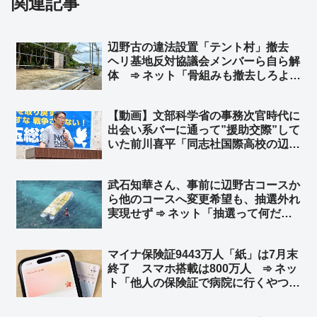
関連記事
辺野古の違法設置「テント村」撤去
ヘリ基地反対協議会メンバーら自ら解
体 ➾ ネット「骨組みも撤去しろよ」
「ほとぼり冷めるまでだろな」
【動画】文部科学省の事務次官時代に
出会い系バーに通って”援助交際”して
いた前川喜平「同志社国際高校の辺野
古での平和学習はもの凄く優れた学習
だ」➾ ネット「子どもが犠牲になる平
武石知華さん、事前に辺野古コースか
和教育が優れている筈がないだろ！」
ら他のコースへ変更希望も、抽選外れ
実現せず ➾ ネット「抽選って何だ
よ、全員変更させろよ、それとも何
か？ 左翼活動家に捧げる人身御供が
マイナ保険証9443万人「紙」は7月末
少ないと体裁が整わないからか？」
終了 スマホ搭載は800万人 ➾ ネッ
ト「他人の保険証で病院に行くやつ、
7月に詰むw」