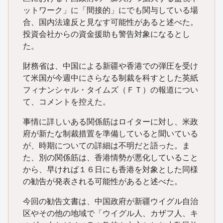
ットワーク」に「間接的」にでも関与している場
合、国内法違反と見なす可能性があると述べた。
投資会社からの資金援助も警告対象になるとし
た。
財務省は、中国による新疆や香港での弾圧を受け
て米国が今週中にさらなる制裁を科すとした英紙
フィナンシャル・タイムズ（ＦＴ）の報道につい
て、コメントを控えた。
事情に詳しいある関係筋はロイターに対し、米政
府が新たな制裁措置を準備していると聞いている
が、時期についての詳細は不明だと語った。ま
た、別の関係筋は、香港情勢が悪化していること
から、早ければ１６日にも香港を対象とした同様
の勧告が発表される可能性があると述べた。
今回の勧告文書は、中国政府が新疆ウイグル自治
区やその他の地域で「ウイグル人、カザフ人、キ