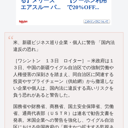
米、新疆ビジネス巡り企業・個人に警告 「国内法
違反の恐れ」
［ワシントン １３日 ロイター］ – 米政府は１
３日、中国の新疆ウイグル自治区での強制労働や
人権侵害の深刻さを踏まえ、同自治区に関連する
投資やサプライチェーン（供給網）から撤退しな
い企業や個人は、国内法に違反する高いリスクを
負う恐れがあると警告した。
国務省や財務省、商務省、国土安全保障省、労働
省、通商代表部（ＵＳＴＲ）は連名で勧告文書を
発表。米国企業への警告を強化し、ウイグル自治
区における中国政府の「膨大かつ拡大する監視ネ