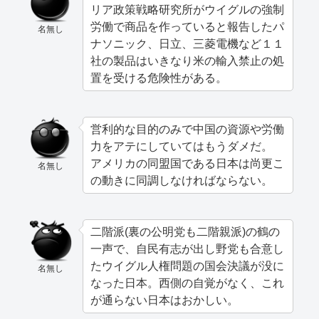
リア政策戦略研究所がウイグルの強制
労働で商品を作っていると報告したパ
名無し
ナソニック、日立、三菱電機など１１
社の製品はいきなり米の輸入禁止の処
置を受ける危険性がある。
営利的な目的のみで中国の資源や労働
力をアテにしていてはもうダメだ。
アメリカの同盟国である日本は尚更こ
名無し
の動きに同調しなければならない。
二階派(裏の公明党も二階親派)の鶴の
一声で、自民有志が出し野党も合意し
たウイグル人権問題の国会決議が没に
名無し
なった日本。西側の自覚がなく、これ
が通らない日本はおかしい。