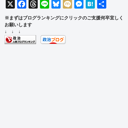
X
F
T
Li
Bl
M
M
H
共
a
hr
n
u
ixi
e
at
有
※まずはブログランキングにクリックのご支援何卒宜しく
c
e
e
e
ss
e
お願いします
e
a
sk
e
n
↓ ↓ ↓
b
d
y
n
a
o
s
g
o
er
k