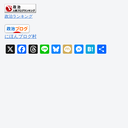
政治ランキング
にほんブログ村
X
F
T
Li
Bl
M
M
H
共
a
hr
n
u
ixi
e
at
有
c
e
e
e
ss
e
e
a
sk
e
n
b
d
y
n
a
o
s
g
o
er
k