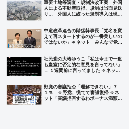
重要土地等調査・規制法改正案 外国
人による不動産取得、規制は当面見送
り… 外国人に絞った規制導入は現時
点で困難と判断 ➾ ネット「じゃあ
GATTを一旦抜けろよ」「日本人含め
中道改革連合の階猛幹事長「党名を変
て規制しろ」
えて再スタートするのが一番美しいの
ではないか」➾ ネット「みんなで党名
考えてあげようぜw」
社民党の大椿ゆうこ「私は今まで一度
も皇室に否定的な意見を言ってない」
→ １週間前に言ってました ➾ ネット
「昔のポストを掘り起こされているの
かと思いきや、先週じゃんw」
野党の審議拒否「理解できない」７
１％ ➾ 野党、慌てて審議復帰 ➾ ネ
ット「審議拒否するわボーナス満額も
らうわで、野党への風当たりが強くな
ったからなw」「これだから議員削減
とか早くやれとしか思わん」