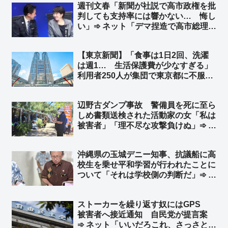
週刊文春「新聞が社説で高市政権を批
判しても支持率には響かない… 悔し
い」➾ ネット「デマ捏造で高市総理を
叩くからでしょ」「誰も新聞の社説な
んて読んでいないのである」「そんな
【東京新聞】「食事は1日2回、洗濯
ことより中傷動画の証拠だせよｗｗ」
は週1… 生活保護費が少なすぎる」
利用者250人が集団で東京都に不服審
査請求 ➾ ネット「オレ普通に働いて
るけど、1日2食、洗濯は週一回で問
辺野古ダンプ事故 警備員を死に至ら
題無いが？」「俺も働いてるけどそん
しめ書類送検された活動家の女「私は
なもんだよ」
被害者」「理不尽な攻撃負けぬ」➾ ネ
ット「誰が見ても死亡した警備員さん
が被害者だろ」「こんな無茶苦茶なこ
沖縄県の玉城デニー知事、抗議船に高
と言ってる集会の写真で玉城デニーの
校生を乗せ平和学習が行われたことに
旗が風でなびいてるねー」
ついて「それは学校側の判断だ」➾ ネ
ット「抗議船の無法者を長年黙認して
きたのはテメーだろーがよ！」
ストーカーを繰り返す奴にはGPS
被害者へ接近通知 自民党が提言案
➾ ネット「いいだろこれ、さっさとや