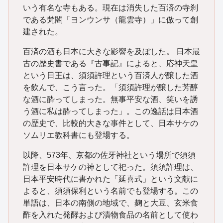
いう有名な寺もある。現在は消失した百済の寺刹
である梵閣「ヨンウンサ（龍雲寺）」に倣って創
建された。
百済の酒も日本に大きな影響を及ぼした。 日本最
古の歴史書である『古事記』によると、応神天皇
という日王は、須須許理という百済人が醸した酒
を飲んで、こう言った。「須須許理が醸した芳醇
な酒に酔ってしまった。無事平安な酒、笑いを誘
う酒に私は酔ってしまった」。この逸話は日本酒
の歴史で、比較的大きな事件として、日本サケの
ソムリエ教科書にも登場する。
以降、573年、京都の佐牙神社という場所で須須
許理を日本サケの神として祀った。須須許理は、
日本平安時代に書かれた「延喜式」という文献に
よると、須須保利という名前でも登場する。この
単語は、日本の南側の地域で、麹と大豆、玄米食
酢を入れた発酵および漬物食品の名前として使わ