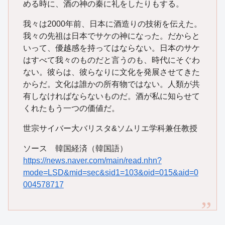
める時に、酒の神の秦に礼をしたりもする。
我々は2000年前、日本に酒造りの技術を伝えた。
我々の先祖は日本でサケの神になった。だからと
いって、優越感を持ってはならない。日本のサケ
はすべて我々のものだと言うのも、時代にそぐわ
ない。彼らは、彼らなりに文化を発展させてきた
からだ。文化は誰かの所有物ではない。人類が共
有しなければならないものだ。酒が私に知らせて
くれたもう一つの価値だ。
世宗サイバー大バリスタ&ソムリエ学科兼任教授
ソース 韓国経済（韓国語）
https://news.naver.com/main/read.nhn?
mode=LSD&mid=sec&sid1=103&oid=015&aid=0
004578717