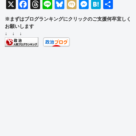
X
F
T
Li
Bl
M
M
H
共
a
hr
n
u
ixi
e
at
有
※まずはブログランキングにクリックのご支援何卒宜しく
c
e
e
e
ss
e
お願いします
e
a
sk
e
n
↓ ↓ ↓
b
d
y
n
a
o
s
g
o
er
k