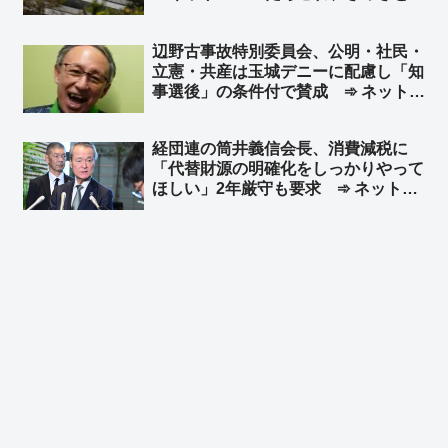
れ」
辺野古事故特別委員会、公明・社民・
立憲・共産は玉城デニーに配慮し「知
事選後」の条件付で賛成 ➾ ネット
「デニーが当選したら握り潰すって言
ってるようなもんだろコレ」「女子高
経団連の筒井義信会長、消費減税に
生の命より知事選ってわけか… とこ
「代替財源の明確化をしっかりやって
とんクズだなこいつら」
ほしい」2年厳守も要求 ➾ ネット
「減税になんで財源がいるんよ」「国
民選挙で選ばれた結果に、国民選挙で
選ばれてもない経団連会長がえらそう
に」