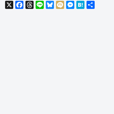
X
F
T
Li
Bl
M
M
H
共
a
hr
n
u
ixi
e
at
有
c
e
e
e
ss
e
e
a
sk
e
n
b
d
y
n
a
o
s
g
o
er
k