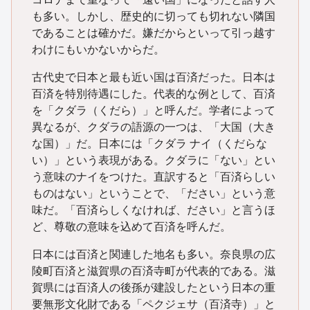
も多い。しかし、歴史的に切っても切れない隣国
であることは確かだ。嫌だからといって引っ越す
わけにもいかないからだ。
古代史で日本と最も近い国は百済だった。日本は
百済を特別待遇にした。代表的な例として、百済
を「クダラ（くだら）」と呼んだ。学者によって
異なるが、クダラの語源の一つは、「大国（大き
な国）」だ。日本には「クダラ ナイ（くだらな
い）」という表現がある。クダラに「ない」とい
う意味のナイをつけた。直訳すると「百済らしい
ものはない」ということで、「ださい」という意
味だ。「百済らしくなければ、ださい」と言うほ
ど、尊敬の意味を込めて百済を呼んだ。
日本には百済と関連した地名も多い。奈良県の広
陵町百済と滋賀県の百済寺町が代表的である。滋
賀県には百済人の後孫が建設したという日本の重
要無形文化財である「ペクジェサ（百済寺）」と