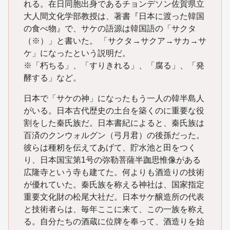
れる。在日同胞出身であるチョンデソン佐賀県立
大人間文化学部教授は、著書『日本に渡った韓国
の食べ物』で、サケの語源は韓国語の「サクタ
（※）」と書いた。 「サクタ→サクア→サカ→サ
ケ」になったという説明だ。
※「朽ちる」、「すりきれる」、「腐る」、「発
酵する」など。
日本で「サケの神」になったもう一人の韓半島人
がいる。日本古代歴史の土台を築くのに重要な役
割をした秦氏族だ。日本書紀によると、秦氏族は
百済のクンウォルグン（弓月君）の後孫だった。
彼らは種籾を伝えてあげて、貯水池と田をつく
り、日本国宝第1号の弥勒菩薩半跏思惟像がある
広隆寺という寺も建てた。何よりも酒造りの技術
が優れていた。秦氏族を称える神社は、国家指定
重要文化財の松尾大社だ。日本サケ醸造所の代表
と技術者らは、毎年ここに来て、この一族を称え
る。自分たちの酒蔵に位牌を奉って、酒造りを始