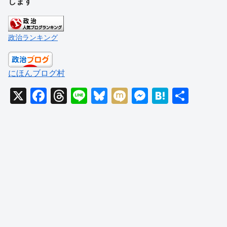
します
政治ランキング
にほんブログ村
X
F
T
Li
Bl
M
M
H
共
a
hr
n
u
ixi
e
at
有
c
e
e
e
ss
e
e
a
sk
e
n
b
d
y
n
a
o
s
g
o
er
k