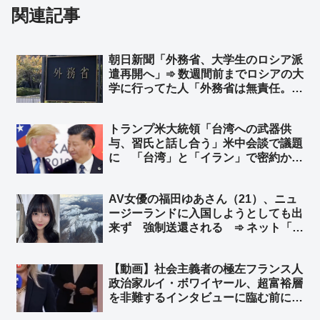
関連記事
朝日新聞「外務省、大学生のロシア派
遣再開へ」➾ 数週間前までロシアの大
学に行ってた人「外務省は無責任。あ
なたたちはちゃんと学生をサポートで
きるの？送金は？何が起こっても留学
トランプ米大統領「台湾への武器供
保険は降りないよ？VPN無いと家族
与、習氏と話し合う」米中会談で議題
と連絡取れないよ？防空システムは鉄
に 「台湾」と「イラン」で密約か…
壁じゃないよ？」
台湾有事の可能性高まる… 峯村健司
氏「ワシントンで高官らと意見交換し
AV女優の福田ゆあさん（21）、ニュ
て杞憂ではないことを確認しました」
ージーランドに入国しようとしても出
➾ ネット「うわっ… 日本にとって最
来ず 強制送還される ➾ ネット「よ
悪の事態に…」
く見破ったな、ニュージーランドの入
管」
【動画】社会主義者の極左フランス人
政治家ルイ・ボワイヤール、超富裕層
を非難するインタビューに臨む前に、
800万円のロレックス腕時計をこっそ