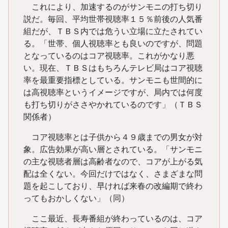
これにより、加速するのがサンモニの打ち切り
説だ。毎回、平均世帯視聴率１５％前後の人気番
組だが、ＴＢＳ内では危うい立場に立たされてい
る。「世帯、個人視聴率とも良いのですが、問題
となっているのはコア視聴率。これがかなり悪
い。現在、ＴＢＳはもちろんテレビ局はコア視聴
率を最重要指標としている。サンモニも世間的に
は高視聴率というイメージですが、局内では何度
も打ち切りがささやかれているのです」（ＴＢＳ
関係者）
コア視聴率とは子供から４９歳までの男女が対
象。広告効果が高い層とされている。「サンモニ
の主な視聴者層は高齢者なので、コアが上がる気
配は全くない。今回だけではなく、さまざまな問
題を起こしており、早ければ来春の改編期で終わ
ってもおかしくない」（同）
ここ最近、長寿番組が終わっているのは、コア