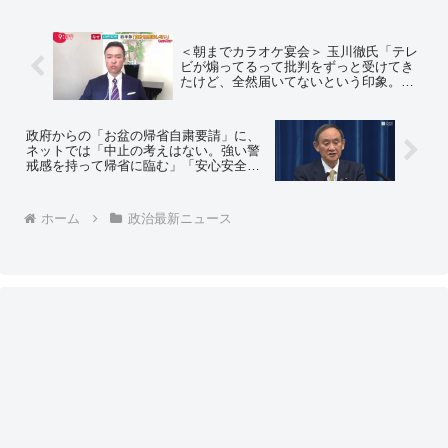
＜朝までカラオケ宴会＞ 玉川徹氏「テレ
ビが煽ってるって批判をずっと受けてき
たけど、全然届いてないという印象。
40、50代は殆どテレビ観てない。ネット
デマに影響される人が一杯いる」
政府からの「お盆の帰省自粛要請」に、
ネットでは「中止の考えはない。強い警
戒感を持って帰省に臨む」「安心安全な
帰省に向けて全力で取り組む」「コロナ
に打ち勝った証として帰省する」＝ネッ
トの反応「ｗｗｗｗｗｗ おもろいｗｗ」
ホーム
政治最新ニュース