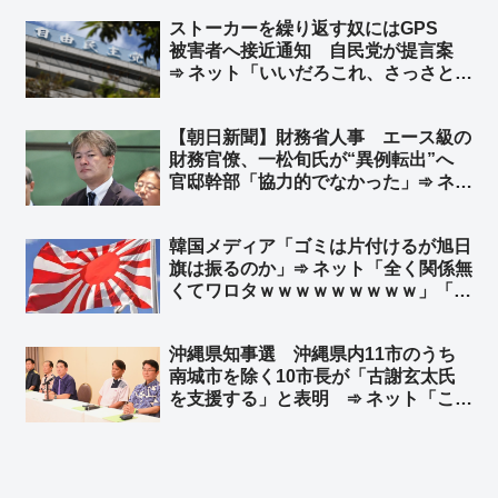
り外す ➾ ネット「社会主義の忠実な
ストーカーを繰り返す奴にはGPS
実践者である」
被害者へ接近通知 自民党が提言案
➾ ネット「いいだろこれ、さっさとや
れ」
【朝日新聞】財務省人事 エース級の
財務官僚、一松旬氏が“異例転出”へ
官邸幹部「協力的でなかった」➾ ネッ
ト「緊縮・増税派にとってのエース級
だろ」「岸田政権で『増税請負人』っ
韓国メディア「ゴミは片付けるが旭日
て言われてた奴だな」「財務省のエー
旗は振るのか」➾ ネット「全く関係無
ス＝国民の敵」
くてワロタｗｗｗｗｗｗｗｗｗ」「旭
日旗は見えて朝日新聞の社旗は見えぬ
のか」
沖縄県知事選 沖縄県内11市のうち
南城市を除く10市長が「古謝玄太氏
を支援する」と表明 ➾ ネット「これ
は沖縄タイムスも報じざるを得ない
w」