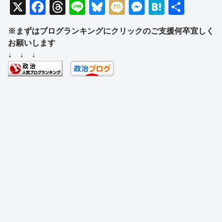
X
F
T
Li
Bl
M
M
H
共
a
hr
n
u
ixi
e
at
有
※まずはブログランキングにクリックのご支援何卒宜しく
c
e
e
e
ss
e
お願いします
e
a
sk
e
n
↓ ↓ ↓
b
d
y
n
a
o
s
g
o
er
k