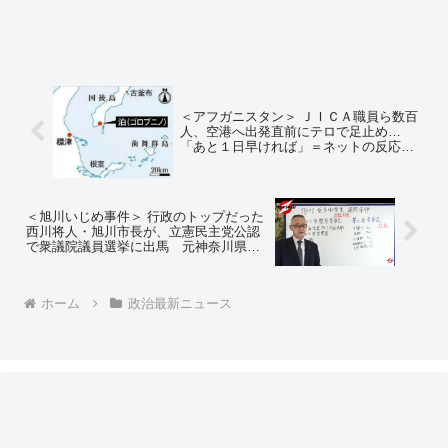
＜アフガニスタン＞ ＪＩＣＡ職員ら数百
人、空港へ出発直前にテロで足止め…
「あと１日早ければ」＝ネットの反応
「日本は初動が遅すぎる」
＜旭川いじめ事件＞ 行政のトップだった
西川将人・旭川市長が、立憲民主党公認
で衆議院議員選挙に出馬 元神奈川県警
刑事の小川泰平氏「責任放棄だ」＝ネッ
トの反応「やはり、そちら側か」「立憲
民主党の候補にはピッタリの人物と言え
ホーム
政治最新ニュース
ばそうだが…」