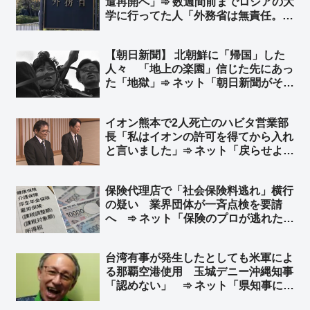
遣再開へ」➾ 数週間前までロシアの大
べき」
学に行ってた人「外務省は無責任。あ
なたたちはちゃんと学生をサポートで
きるの？送金は？何が起こっても留学
【朝日新聞】 北朝鮮に「帰国」した
保険は降りないよ？VPN無いと家族
人々 「地上の楽園」信じた先にあっ
と連絡取れないよ？防空システムは鉄
た「地獄」➾ ネット「朝日新聞がそれ
壁じゃないよ？」
を言うか」「なんで他人事？… 朝日
新聞を信じて北へ渡って朝日新聞を恨
イオン熊本で2人死亡のハビタ営業部
んでる人もいるんだぞ」
長「私はイオンの許可を得てから入れ
と言いました」➾ ネット「戻らせよう
と指示を出した事実は変わらんだろ」
「普通は余震を考えるだろ、戻るよう
保険代理店で「社会保険料逃れ」横行
に言う時点で思慮がないのだよ」
の疑い 業界団体が一斉点検を要請
へ ➾ ネット「保険のプロが逃れたく
なる保険」「これ心当たりある… 保
険代理店に限ったことじゃないと思
台湾有事が発生したとしても米軍によ
う」
る那覇空港使用 玉城デニー沖縄知事
「認めない」 ➾ ネット「県知事にそ
んな権限はありませんｗｗｗｗｗ」