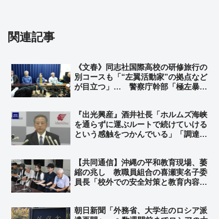
関連記事
《文春》同志社国際高校の研修旅行の
別コースも「“左翼活動家”の拠点など
が目立つ」… 警察庁幹部「極左暴力
集団も確認」 その「過激派」の面々
を擁してきたのが、抗議船を運航して
『出光興産』酒井社長「ホルムズ海峡
いたヘリ基地反対協議会 ➾ネット「こ
を通らずに運ぶルートで続けていける
の事実だけ見ても、教育基本法違反だ
という感触をつかんでいる」「調達は
ろう」
前年比で極端に下がっている状況では
ない」➾ 「日本は6月に詰む。もう
【共同通信】沖縄の平和教育現場、萎
『ホルムズ海峡を通る』一択しかな
縮の兆し 教職員組合の喜瀬実名子委
い」の境野春彦さん、詰む…
員長「校外での安全対策と教育内容は
切り分けて考えるべきだ」➾ ネット
「平和教育で人は死なない」「平和学
朝日新聞「外務省、大学生のロシア派
習とエセ平和学習は切り分けて考える