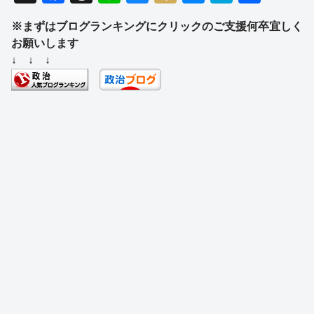
a
hr
n
u
ixi
e
at
有
※まずはブログランキングにクリックのご支援何卒宜しく
c
e
e
e
ss
e
お願いします
e
a
sk
e
n
↓ ↓ ↓
b
d
y
n
a
o
s
g
o
er
k