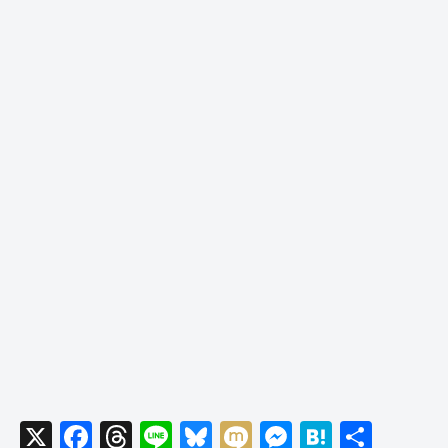
X
F
T
Li
Bl
M
M
H
共