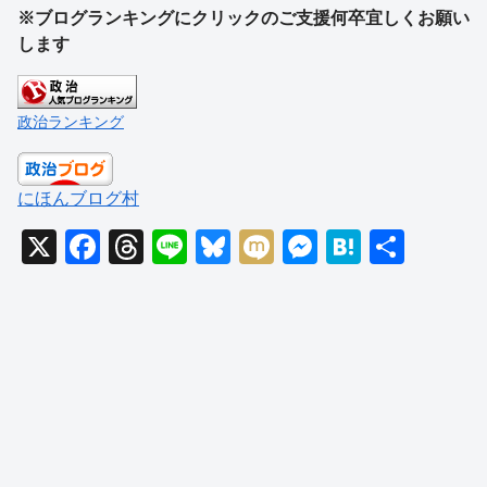
※ブログランキングにクリックのご支援何卒宜しくお願い
します
政治ランキング
にほんブログ村
X
F
T
Li
Bl
M
M
H
共
a
hr
n
u
ixi
e
at
有
c
e
e
e
ss
e
e
a
sk
e
n
b
d
y
n
a
o
s
g
o
er