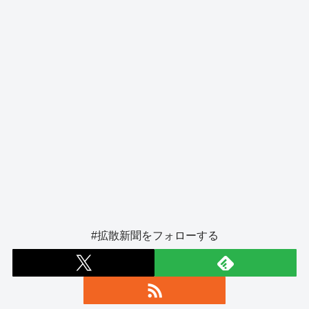
k
#拡散新聞をフォローする