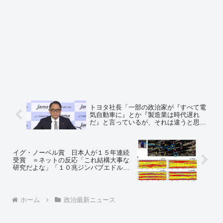
トヨタ社長「一部の政治家が『すべて電
気自動車に』とか『製造業は時代遅れ
だ』と言っているが、それは違うと思
う」 ＝ネットの反応「私もそう思う」
「大型トラックなんかは水素でいくしか
ないわな、電気では無理だもん」
イグ・ノーベル賞 日本人が１５年連続
受賞 ＝ネットの反応「これ結構大事な
研究だよな」「１０兆ジンバブエドル
ww」
ホーム
政治最新ニュース