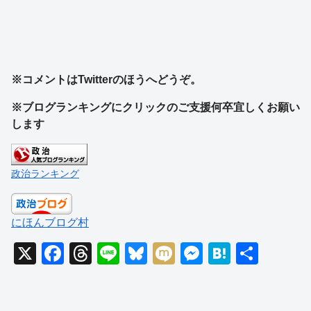
※コメントはTwitterのほうへどうぞ。
※ブログランキングにクリックのご支援何卒宜しくお願い
します
政治ランキング
にほんブログ村
X
F
T
Li
Bl
M
M
H
共
a
hr
n
u
ixi
e
at
有
c
e
e
e
ss
e