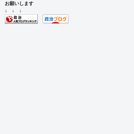
c
e
e
e
ss
e
お願いします
e
a
sk
e
n
↓ ↓ ↓
b
d
y
n
a
o
s
g
o
er
k