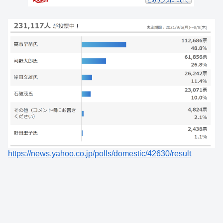
https://news.yahoo.co.jp/polls/domestic/42630/result