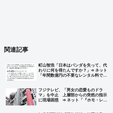
関連記事
町山智浩「日本はパンダを失って、代
わりに何を得たんですか？」➾ ネット
「年間数億円の不要なレンタル料です
ね」「台湾からの信頼」「どんな事象
にも代わりに何かを得ないとダメなん
フジテレビ、「男女の恋愛ものドラ
か」
マ」を中止 上層部からの突然の指示
に現場困惑 ➾ ネット「『ホモ・レ
ズ』ドラマ一色にすればいいやんw」