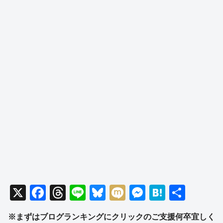
X
F
T
Li
Bl
M
M
H
共
a
hr
n
u
ixi
e
at
有
※まずはブログランキングにクリックのご支援何卒宜しく