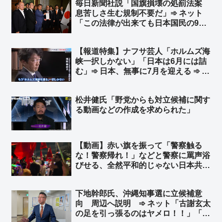
毎日新聞社説「国旗損壊の処罰法案
息苦しさ生む規制不要だ」➾ ネット
「この法律が出来ても日本国民の99%
は息苦しくないと思うぞ？ｗ」「息苦
しいなら求心を飲みなさい」
【報道特集】ナフサ芸人「ホルムズ海
峡一択しかない」「日本は6月には詰
む」➾ 日本、無事に7月を迎える ➾ ネ
ット「専門家から左翼活動家になった
日w デモに参加する日も近いw」
松井健氏「野党からも対立候補に関す
る動画などの作成を求められた」
【動画】赤い旗を振って「警察触る
な！警察帰れ！」などと警察に罵声浴
びせる、全然平和的じゃない日本共産
党デモ ➾ ネット「平和を叫んだら何
やっても良いとか思ってんだろな」
下地幹郎氏、沖縄知事選に立候補意
「必死に世間に悪行を宣伝しまくる共
向 周辺へ説明 ➾ ネット「古謝玄太
産党ｗｗｗ」
の足を引っ張るのはヤメロ！！」「ふ