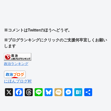
※コメントはTwitterのほうへどうぞ。
※ブログランキングにクリックのご支援何卒宜しくお願い
します
政治ランキング
にほんブログ村
X
F
T
Li
Bl
M
M
H
共
a
hr
n
u
ixi
e
at
有
c
e
e
e
ss
e