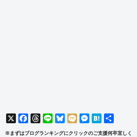
X
F
T
Li
Bl
M
M
H
共
a
hr
n
u
ixi
e
at
有
※まずはブログランキングにクリックのご支援何卒宜しく