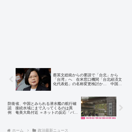
蔡英文総統からの要請で「台北」から
「台湾」へ 在米窓口機関「台北経済文
化代表処」の名称変更検討か… 中国の
反発は必至 バイデン大統領の決断待ち
＝ネットの反応「さあ、バイデンどうす
る？これはリトマス試験紙だぞ？」「米
国よりも日本が先にやるべき事案」
防衛省、中国とみられる潜水艦の航行確
認 接続水域にまで入ってくるのは異
例 奄美大島付近 ＝ネットの反応「バレ
てるよって中国へお知らせｗ」
ホーム
政治最新ニュース