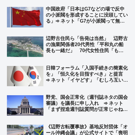
こと」など新指針に明記へ ➾ ネット
中国政府「日本はG7などの場で反中
「『日本人の平均』ではなく、『日本
の小派閥を形成することに没頭してい
人の勤労世帯の平均以上』でお願いし
る」➾ ネット「G7が小派閥って無理
ます！」
があるぞ」「お前らだって、ジンバブ
エやミャンマーと極小派閥形成に没頭
辺野古住民ら「告発は当然」 辺野古
してるじゃねーかww」
の漁業関係者20代男性「平和丸の船
長も一緒だ」 70代女性住民「もう
抗議活動はやってほしくない」➾ ネッ
ト「あの抗議の連中は辺野古住民にめ
日韓フォーラム「入国手続きの簡素化
っちゃ嫌われてるからな、それを知ら
を」「恒久化を目指すべき」と提言
ない人が多すぎる」
➾ ネット「イヤどす」「むしろ互いに
厳格化すべきだろ」
野党、国会正常化（週刊誌ネタの国会
審議）を議長に申し入れ ➾ ネット
「まず捏造週刊誌質問が正常じゃねえ
よ」「不登校の子供が『学校が迎えに
来い』と？」「自ら議席削減の必要性
《辺野古転覆事故》基地反対団体「オ
を証明していくスタイル」
ール沖縄会議」が公式サイトで「喪明