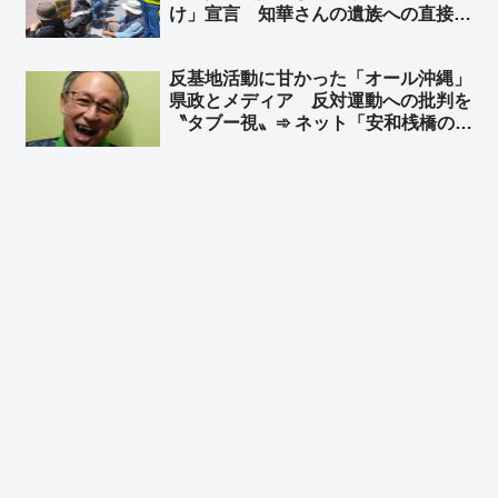
け」宣言 知華さんの遺族への直接謝
罪よりも先に、辺野古での迷惑行為を
再開
反基地活動に甘かった「オール沖縄」
県政とメディア 反対運動への批判を
〝タブー視〟➾ ネット「安和桟橋のダ
ンプカー事故映像の公開も辺野古漁協
の映像公開も批判するし、報道しない
時点で狂ってるよ」