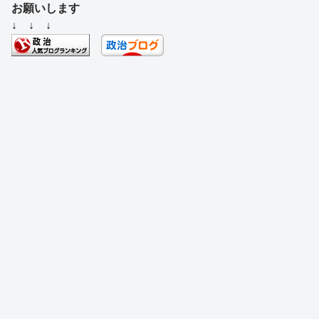
c
e
e
e
ss
e
お願いします
e
a
sk
e
n
↓ ↓ ↓
b
d
y
n
a
o
s
g
o
er
k