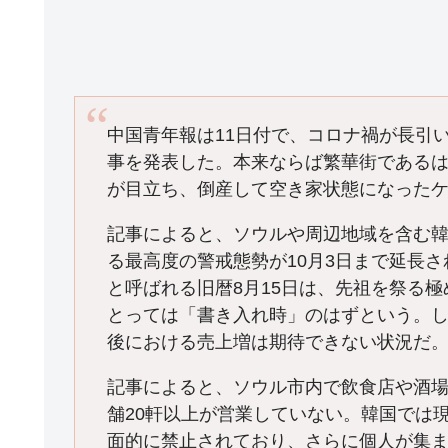
中国青年報は11日付で、コロナ禍が長引
事を発表した。本来ならば繁華街である
が目立ち、倒産して空き家状態になった
記事によると、ソウルや周辺地域を含む
る最高度の警戒態勢が10月3日まで延長
と呼ばれる旧暦8月15日は、先祖を祭る
とっては「書き入れ時」のはずという。し
後における売上増は期待できない状況だ
記事によると、ソウル市内で飲食店や酒
舗20軒以上が営業していない。韓国では
面的に禁止されており、さらに個人が集