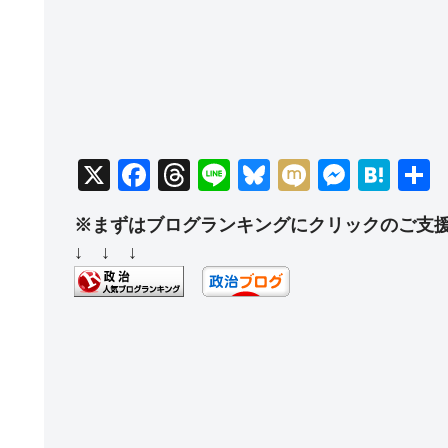
X
F
T
Li
Bl
M
M
H
a
hr
n
u
ixi
e
at
※まずはブログランキングにクリックのご支
c
e
e
e
ss
e
↓ ↓ ↓
e
a
sk
e
n
b
d
y
n
a
o
s
g
o
er
k