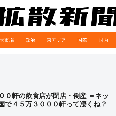
天市場
政治
東アジア
国際
国内
００軒の飲食店が閉店・倒産 ＝ネッ
国で４５万３０００軒って凄くね？