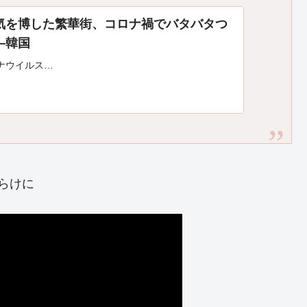
気を博した繁華街、コロナ禍でバタバタつ
―韓国
ナウイルス…
らけに