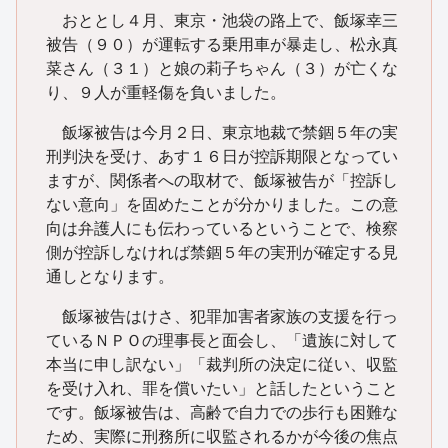
おととし４月、東京・池袋の路上で、飯塚幸三
被告（９０）が運転する乗用車が暴走し、松永真
菜さん（３１）と娘の莉子ちゃん（３）が亡くな
り、９人が重軽傷を負いました。
飯塚被告は今月２日、東京地裁で禁錮５年の実
刑判決を受け、あす１６日が控訴期限となってい
ますが、関係者への取材で、飯塚被告が「控訴し
ない意向」を固めたことが分かりました。この意
向は弁護人にも伝わっているということで、検察
側が控訴しなければ禁錮５年の実刑が確定する見
通しとなります。
飯塚被告はけさ、犯罪加害者家族の支援を行っ
ているＮＰＯの理事長と面会し、「遺族に対して
本当に申し訳ない」「裁判所の決定に従い、収監
を受け入れ、罪を償いたい」と話したということ
です。飯塚被告は、高齢で自力での歩行も困難な
ため、実際に刑務所に収監されるかが今後の焦点