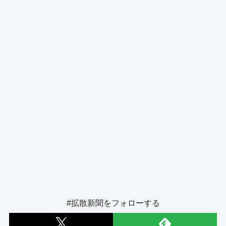
o
s
g
o
er
k
#拡散新聞をフォローする