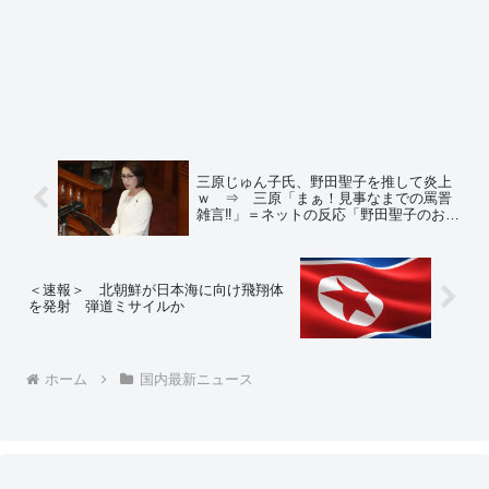
三原じゅん子氏、野田聖子を推して炎上
ｗ ⇒ 三原「まぁ！見事なまでの罵詈
雑言‼️」＝ネットの反応「野田聖子のおか
げで議員になったのは分かるが、野田は
立候補できないから、高市に投票しな」
「柄にもないよな恋～♪ だってフォーリ
ンラブ突然～♪」
＜速報＞ 北朝鮮が日本海に向け飛翔体
を発射 弾道ミサイルか
ホーム
国内最新ニュース