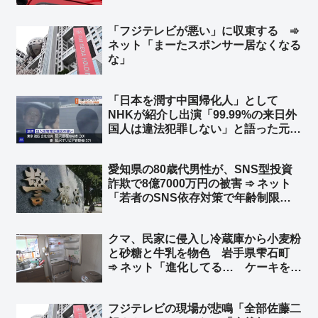
県今治市沖 ➾ ネット「また中国人が
日本の行政リソースを無駄遣いして
「フジテレビが悪い」に収束する ➾
る」「特殊小型船舶の免許持ってるか
ネット「まーたスポンサー居なくなる
も調べろ」
な」
「日本を潤す中国帰化人」として
NHKが紹介し出演「99.99%の来日外
国人は違法犯罪しない」と語った元中
国人を逮捕 在日中国人富裕層向けベ
ビーシッターを不正入国させ斡旋 ➾ネ
愛知県の80歳代男性が、SNS型投資
ット「0.01%側の人物をNHKが選んだ
詐欺で8億7000万円の被害 ➾ ネット
のかww」
「若者のSNS依存対策で年齢制限付
ける議論されてるが、先に老人を使用
禁止にした方がいいだろ」
クマ、民家に侵入し冷蔵庫から小麦粉
と砂糖と牛乳を物色 岩手県雫石町
➾ ネット「進化してる… ケーキを作
ろうとしたのか…」
フジテレビの現場が悲鳴「全部佐藤二