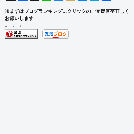
a
hr
n
u
ixi
e
at
有
※まずはブログランキングにクリックのご支援何卒宜しく
c
e
e
e
ss
e
お願いします
e
a
sk
e
n
↓ ↓ ↓
b
d
y
n
a
o
s
g
o
er
k