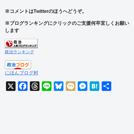
※コメントはTwitterのほうへどうぞ。
※ブログランキングにクリックのご支援何卒宜しくお願い
します
政治ランキング
にほんブログ村
X
F
T
Li
Bl
M
M
H
共
a
hr
n
u
ixi
e
at
有
c
e
e
e
ss
e
e
a
sk
e
n
b
d
y
n
a