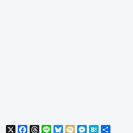
X
F
T
Li
Bl
M
M
H
共