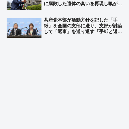
に腐敗した遺体の臭いを再現し嗅がせ
たい」➾ ネット「これが左翼が言う
『平和教育』、世間一般ではそれを
共産党本部が活動方針を記した「手
『虐待』と言う」「こんなこと言い始
紙」を全国の支部に送り、支部が討論
めたら最後は核爆発を体験するしかな
して「返事」を送り返す「手紙と返
くなる」
事」運動の返信率が6月1日現在でわ
ずか16.2％… ネット「意見すると吊
るされると思ってるんだろ」「デモと
違って、こういう数字は盛らないんだ
な」