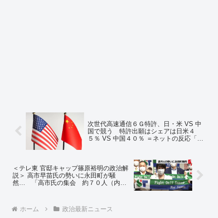
次世代高速通信６Ｇ特許、日・米 VS 中
国で競う 特許出願はシェアは日米４
５％ VS 中国４０％ ＝ネットの反応「日
本が１割弱とは寂しいね…」
＜テレ東 官邸キャップ篠原裕明の政治解
説＞ 高市早苗氏の勢いに永田町が騒
然… 「高市氏の集会 約７０人（内二
階派７人）」河野陣営、岸田陣営から驚
きの声が上がる ※動画 ＝ネットの反応
「公平に伝えようと努めている様子が好
ホーム
政治最新ニュース
感」