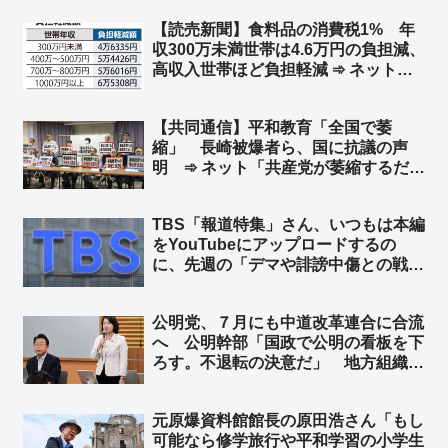
解決策を検討するよう強く要請する」
【読売新聞】食料品の消費税1% 年
中道・沖縄支部長が小川代表に要望
収300万未満世帯は4.6万円の負担減、
高収入世帯ほど負担軽減 ➾ ネット
「まーた財務省に都合のいいように印
象操作してるw そういうのは％で見る
【共同通信】平和教育「全国で萎
んやで？ｗ 300万未満世帯なら1.5%
縮」 長崎被爆者ら、国に抗議の声
の恩恵、1000万世帯なら0.6%の恩
明 ➾ ネット「共産党が萎縮するだけ
恵」
だろ」「平和教育って過激派に生徒の
命を委ねて安全性を犠牲にしないとで
TBS「報道特集」さん、いつもは本編
きないの？」
をYouTubeにアップロードするの
に、先週の「デマや誹謗中傷との戦い
で見えた課題」だけを、『それお前ん
とこだろーーｗｗｗ』というツッコミ
公明党、７月にも中道改革連合に合流
が入るのでアップロードせずｗｗ
へ 公明幹部「国政で公明の看板を下
ろす。不退転の決意だ」 地方組織も
視野 ➾ ネット「公明も、というより
創価議員は党名をロンダリングしない
元原爆資料館館長の原田浩さん「もし
とジリ貧になるから必死になるわな」
可能なら修学旅行や平和学習の小学生