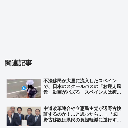
関連記事
不法移民が大量に流入したスペイン
で、日本のスクールバスの「お迎え風
景」動画がパズる スペイン人は癒し
を求めているのか… ➾ スペイン人の
反応「この人たちは別の惑星の出身だ
中道改革連合や立憲民主党が辺野古検
ね…」「これは何光年も先の話だ」
証するのか！…と思ったら… →「辺
野古移設は県民の負担軽減に逆行す
る。直ちに再考し、真に実効性のある