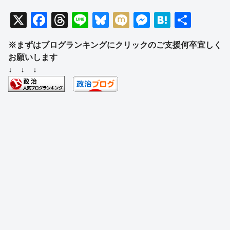
X
F
T
Li
Bl
M
M
H
共
a
hr
n
u
ixi
e
at
有
※まずはブログランキングにクリックのご支援何卒宜しく
c
e
e
e
ss
e
お願いします
e
a
sk
e
n
↓ ↓ ↓
b
d
y
n
a
o
s
g
o
er
k