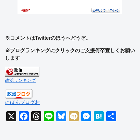
※コメントはTwitterのほうへどうぞ。
※ブログランキングにクリックのご支援何卒宜しくお願い
します
政治ランキング
にほんブログ村
X
F
T
Li
Bl
M
M
H
共
a
hr
n
u
ixi
e
at
有
c
e
e
e
ss
e