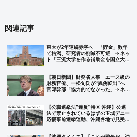
関連記事
東大が2年連続赤字へ 「貯金」数年
で枯渇、研究者の削減不可避 ➾ ネッ
ト「三流大学を作る補助金を国立大学
に回せよ」「左翼活動家みたいな教授
をたくさん抱えてるからだ」
【朝日新聞】財務省人事 エース級の
財務官僚、一松旬氏が“異例転出”へ
官邸幹部「協力的でなかった」➾ ネッ
ト「緊縮・増税派にとってのエース級
だろ」「岸田政権で『増税請負人』っ
【公職選挙法”違反”特区 沖縄】公選
て言われてた奴だな」「財務省のエー
法で禁止されているはずの玉城デニー
ス＝国民の敵」
応援事前選挙運動、沖縄各地で見受け
られる件 ➾ ネット「デニーも日本共
産党もいつもやってる… そして黙認
【沖縄タイムス】「これが戦争だ」沖