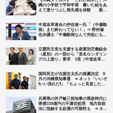
される沖縄の異常」「オールドメディ
縄の小学校で平和学習 書いた絵をあ
アの報道しない自由大活躍ｗｗ」
えて塗りつぶし喪失感を体験 新城
美喜教諭「街や人はなくなればもう取
り戻せない。これが戦争だ」➾ ネット
中道改革連合の伊佐進一氏「（中傷動
「洗脳教育ですなぁ…」
画）まだ終わってない！」⇒ 野村修
也弁護士「中傷動画なんて何処にも無
いでしょ」➾ ネット「元立憲民主党か
と思えるぐらいの逸材が公明に居たと
立憲民主党を支援する産業別労働組合
はｗｗ」
（産別）の一部から「党名ロンダリン
グの上塗り」要求 3党（中道改革連
合・公明・立憲民主党）による「新
党」結成を求める声 ➾ ネット「その
国民民主が古謝玄太氏の推薦決定 9
新党が中道改革連合だったんちゃうん
月の沖縄県知事選 ➾ ネット「いいぞ
かとｗ」
❗いい流れだ❗」「ちょっと見直したわ
よ😊」「日本国民みんなで玉城デニー
を倒しにいこうぜ❗」
兵庫県の井戸敏三前知事の県政時代に
県債338億円の不適切処理 地方財政
法に抵触する起債の可能性も ➾ ネッ