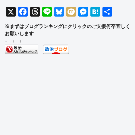
X
F
T
Li
Bl
M
M
H
共
a
hr
n
u
ixi
e
at
有
※まずはブログランキングにクリックのご支援何卒宜しく
c
e
e
e
ss
e
お願いします
e
a
sk
e
n
↓ ↓ ↓
b
d
y
n
a
o
s
g
o
er
k