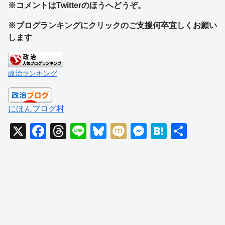
※コメントはTwitterのほうへどうぞ。
※ブログランキングにクリックのご支援何卒宜しくお願い
します
政治ランキング
にほんブログ村
X
F
T
Li
Bl
M
M
H
共
a
hr
n
u
ixi
e
at
有
c
e
e
e
ss
e
e
a
sk
e
n
b
d
y
n
a
o
s
g