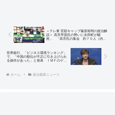
＜テレ東 官邸キャップ篠原裕明の政治解
説＞ 高市早苗氏の勢いに永田町が騒
然… 「高市氏の集会 約７０人（内二
階派７人）」河野陣営、岸田陣営から驚
きの声が上がる ※動画 ＝ネットの反応
「公平に伝えようと努めている様子が好
世界銀行、「ビジネス環境ランキング」
感」
で、「中国の順位が不正に引き上げられ
る操作があった」と発表 ＩＭＦのゲオ
ルギエワ専務理事が不正に関与 ＝ネット
の反応「ヒント：キム世界銀行総裁（当
時）」「ＩＭＦのテドロスみたいなもん
ホーム
政治最新ニュース
か」