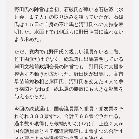
野田氏の陣営は当初、石破氏が率いる石破派（水
月会、１７人）の取り込みを狙っていたが、石破
氏は１５日に自身の不出馬と河野氏への支持を表
明した。水面下では側近らに野田陣営に流れない
よう求めた。
ただ、党内では野田氏と親しい議員がいる二階、
竹下両派だけでなく、総裁選に出馬表明している
岸田文雄前政調会長の陣営でも、野田氏の支援を
模索する動きが広がった。野田氏が出馬し、高市
早苗前総務相と岸田氏、河野氏を交えた４人で争
う構図となれば、総裁選の勝敗にも大きな影響を
与えるからだ。
今回の総裁選は、国会議員票と党員・党友票をそ
れぞれ３８３票ずつ、合計７６６票で争われる。
過半数を獲得した候補がいなければ、上位２人が
国会議員票と４７都道府県連に１票ずつの合計４
３０票による決選投票で当選者を決める。