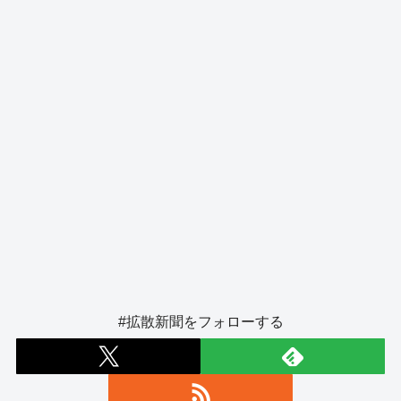
o
er
k
#拡散新聞をフォローする