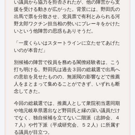
い議員から協力を拒否されたが、他の陣営から支
援を受ける動きが広がった。背景には、野田氏の
出馬で票を分散させ、党員票で有利とみられる河
野太郎ワクチン担当相の勢いにブレーキをかけた
いという他陣営の思惑もありそうだ。
「一度くらいはスタートラインに立たせてあげた
いのが本音だ」
別候補の陣営で役員を務める閣僚経験者は、こう
打ち明ける。野田氏は過去３回の総裁選で出馬へ
の意欲を見せたものの、無派閥の影響などで推薦
人をまとまって集めることができず、いずれも断
念してきた。
今回の総裁選では、推薦人として衆院初当選同期
や地元岐阜県選出など野田氏と縁の深い議員だけ
でなく、独自候補を立てない二階派（志帥会、４
７人）や竹下派（平成研究会、５２人）に所属す
る議員が目立つ。