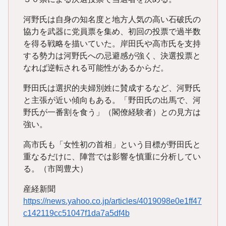
河野氏は自身の知名度と地方人気の高い石破氏の
協力を武器に党員票を集め、初回の投票で過半数
を得る戦略を描いていた。岸田氏や高市氏を支持
する勢力は河野氏への忌避感が強く、決選投票と
なれば逆転される可能性があるからだ。
野田氏は選択的夫婦別姓に賛成するなど、河野氏
と主張が近い傾向もある。「野田氏の出馬で、河
野氏が一番割を食う」（閣僚経験者）との見方は
強い。
高市氏も「女性初の首相」という目標が野田氏と
重なるだけに、陣営では影響を慎重に分析してい
る。（市岡豊大）
産経新聞
https://news.yahoo.co.jp/articles/4019098e0e1ff47
c142119cc51047f1da7a5df4b