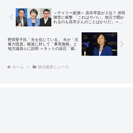
＜デイリー新潮＞ 高市早苗が２位？ 岸田
陣営に衝撃 「これはヤバい。地元で聞か
れるのも高市さんのことばかりだ」＝ネ
ットの反応「昼行燈と初の女性総理候補
じゃ話題性が違い過ぎるわ」「どっちに
しろ２、３位連合で打倒河野だよ」
野田聖子氏「夫を信じている」 夫が「元
暴力団員」報道に対して「事実無根」と
地方議員らに説明 ＝ネットの反応「裁判
所が認めて、警察にデータが残ってて、
元組長が証言してるのに？」「事実無根
なら裁判所、警察、元組長を訴えろ、事
実なら、週刊誌が野田聖子を訴えろ」
ホーム
政治最新ニュース