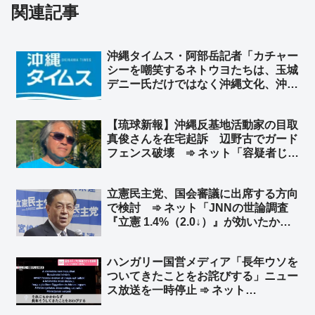
関連記事
沖縄タイムス・阿部岳記者「カチャー
シーを嘲笑するネトウヨたちは、玉城
デニー氏だけではなく沖縄文化、沖縄
そのものを嘲笑している。醜い差別」
➾ ネット「論点すり替え王」「『左翼
【琉球新報】沖縄反基地活動家の目取
は主語をデカくする』『デモ参加者を
真俊さんを在宅起訴 辺野古でガード
盛る』← これはセットな」
フェンス破壊 ➾ ネット「容疑者じゃ
ないくて『さん』！？」「何が平和活
動だよ。ただの無法者やん」
立憲民主党、国会審議に出席する方向
で検討 ➾ ネット「JNNの世論調査
『立憲 1.4%（2.0↓）』が効いたか？
w」「『先生が迎えに来てくれないと
学校へは行かない！』と言っていた登
ハンガリー国営メディア「長年ウソを
校拒否のガキ、全然迎えに来てくれな
ついてきたことをお詫びする」ニュー
いので登校を決意した？」
ス放送を一時停止 ➾ ネット
「NHK『うちだけじゃなかったw』」