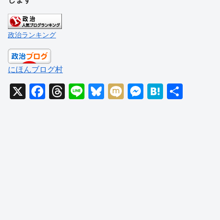
政治ランキング
にほんブログ村
X
F
T
Li
Bl
M
M
H
共
a
hr
n
u
ixi
e
at
有
c
e
e
e
ss
e
e
a
sk
e
n
b
d
y
n
a
o
s
g
o
er
k