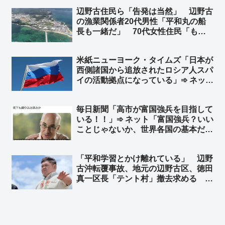
「日本のメディアは長年ついてきた
辺野古住民ら「告発は当然」 辺野古
『国の借金〇〇〇〇兆円、国民一人あ
の漁業関係者20代男性「平和丸の船
たり〇〇〇万円の借金』というウソを
長も一緒だ」 70代女性住民「もう
いつ謝罪するの？」
抗議活動はやってほしくない」➾ ネッ
ト「あの抗議の連中は辺野古住民にめ
米紙ニューヨーク・タイムズ「日本が
っちゃ嫌われてるからな、それを知ら
西側諸国から追放されたロシア人スパ
ない人が多すぎる」
イの活動拠点になっている」➾ ネット
「そりゃスパイ防止法がないのだから
安心してやるだろう」「スパイ防止法
毎日新聞「高市が富国強兵を目指して
に頑として反対してる連中見てりゃわ
いる！！」➾ ネット「富国強兵？いい
かるｗ」
ことじゃないか、世界各国の基本だ
ろ」「毎日新聞は貧国弱兵が理想な
の？ww」
「平和学習とかけ離れている」 辺野
古沖転覆事故、地元の辺野古区、徳田
真一区長「テント村」撤去求める ➾
ネット「辺野古反基地活動家らに地元
の人間はおらず、辺野古住民らから嫌
われてることをもっと報道すべき」
「区長がんばれ！」