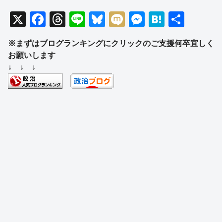
X
F
T
Li
Bl
M
M
H
共
a
hr
n
u
ixi
e
at
有
※まずはブログランキングにクリックのご支援何卒宜しく
c
e
e
e
ss
e
お願いします
e
a
sk
e
n
↓ ↓ ↓
b
d
y
n
a
o
s
g
o
er
k