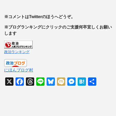
※コメントはTwitterのほうへどうぞ。
※ブログランキングにクリックのご支援何卒宜しくお願い
します
政治ランキング
にほんブログ村
X
F
T
Li
Bl
M
M
H
共
a
hr
n
u
ixi
e
at
有
c
e
e
e
ss
e
e
a
sk
e
n
b
d
y
n
a