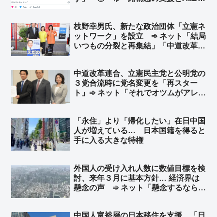
の日本の参加 ②尖閣資源の日中共同
開発の合意 ③尖閣の所有権を日本政
枝野幸男氏、新たな政治団体「立憲ネ
府から石垣市に移譲」➾ ネット「中国
ットワーク」を設立 ➾ ネット「結局
から金貰ってた奴だし」
いつもの分裂と再集結」「中道改革連
合にはもう戻らないという強い意志を
感じる」
中道改革連合、立憲民主党と公明党の
３党合流時に党名変更を「再スター
ト」➾ ネット「それでオツムがアレな
有権者を騙せるね、頭いいね👍」
「『公立中』でいいんじゃない？ライ
「永住」より「帰化したい」在日中国
バルは私学w」「党名ロンダリング以
人が増えている… 日本国籍を得ると
外にやることあるだろ」
手に入る大きな特権
外国人の受け入れ人数に数値目標を検
討、来年３月に基本方針… 経済界は
懸念の声 ➾ ネット「懸念するなら外
国人犯罪にも責任持てよ」
中国人富裕層の日本移住を支援 「日