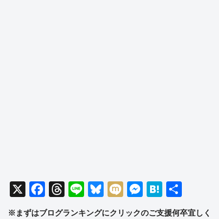
X
F
T
Li
Bl
M
M
H
共
a
hr
n
u
ixi
e
at
有
※まずはブログランキングにクリックのご支援何卒宜しく