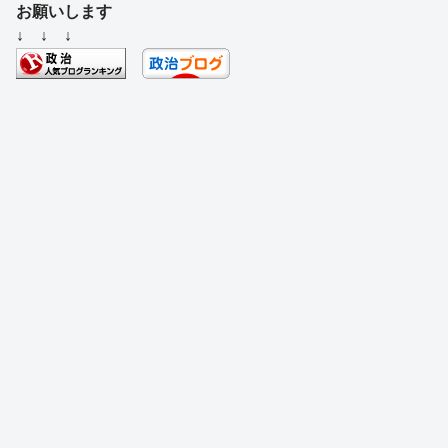
c
e
e
e
ss
e
お願いします
e
a
sk
e
n
↓ ↓ ↓
b
d
y
n
a
o
s
g
o
er
k