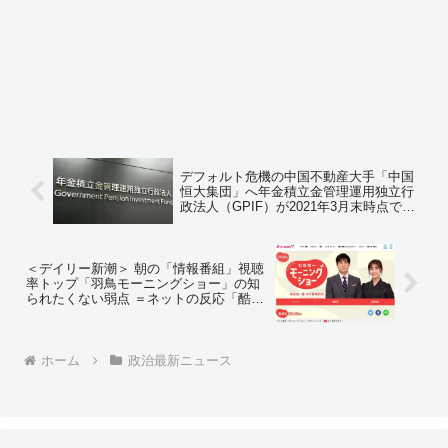
デフォルト危機の中国不動産大手「中国
恒大集団」へ年金積立金管理運用独立行
政法人（GPIF）が2021年3月末時点で株
式と社債を計96億円保有していたことが
判明 ＝ネットの反応「軽い火傷くらいで
済んだと思って、中国にはもう投資すん
なよ」「4月以降はどうなんだよ」
＜デイリー新潮＞ 朝の「情報番組」視聴
率トップ「羽鳥モーニングショー」の知
られたくない弱点 ＝ネットの反応「酷い
なこれｗ 本当にネットしない情弱しか見
てないｗｗ」「50才以上でひとくくりに
してるけど、細かく区切ったら本当は60
才以上しか見てないんじゃない？ｗ」
ホーム
政治最新ニュース