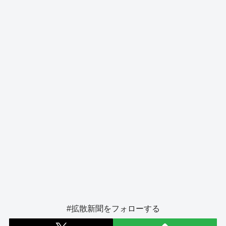
o
s
g
o
er
k
#拡散新聞をフォローする