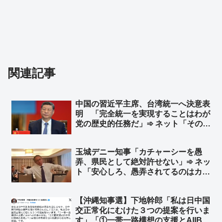
関連記事
中国の習近平主席、台湾統一へ決意表
明 「完全統一を実現することはわが
党の歴史的任務だ」➾ ネット「そのた
めの民族団結法か」
玉城デニー知事「カチャーシーを愚
弄、県民として絶対許せない」➾ ネッ
ト「安心しろ、愚弄されてるのはカチ
ャーシーじゃなく、コロナ禍で沖縄の
医療現場逼迫中に中国に行って宴会で
【沖縄知事選】下地幹郎「私は日中国
踊ってたお前が愚弄されてるんだ、玉
交正常化にむけた３つの提案を行いま
城」「主語拡大論法は毎回同じだな
す」「①一帯一路構想の支援とAIIBへ
w」