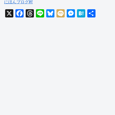
にほんブログ村
X
F
T
Li
Bl
M
M
H
共
a
hr
n
u
ixi
e
at
有
c
e
e
e
ss
e
e
a
sk
e
n
b
d
y
n
a
o
s
g
o
er
k