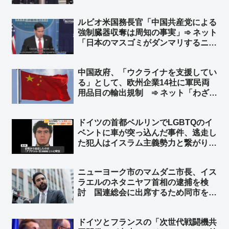
柱も合成の可能性w ➾ ネット「ルビオ
だけ会食時におかず一品減らされそう
ルビオ米国務長官「中国共産党による
w」
強制臓器収奪は周知の事実」➾ ネット
「日本のマスゴミがダンマリするニュ
ースですわｗｗ」
中国政府、「ウクライナを支援してい
る」として、欧州企業14社に軍民両
用品目の輸出規制 ➾ ネット「わざわ
ざ日本の味方作ってくれるのかよｗ」
「セルフ包囲網構築しつつあるなｗ」
ドイツの首都ベルリンでLGBTQのイ
ベントに車が突っ込んだ事件、逃走し
た犯人はイスラム主義勢力と繋がり
➾ ネット「左翼『差別主義者の右翼に
よる犯行だろ！』→ 『えっ？…イス
ニューヨーク市のマムダニ市長、イス
ラム…』→『……』←この展開だろ
ラエルのネタニヤフ首相の逮捕を検
ww」
討 国連総会に出席するため同市を訪
れた時に逮捕 ➾ ネット「で、プーチ
ンにも逮捕状出てるけど、同じ事しな
ドイツとフランスの「次世代戦闘機共
いよね？」