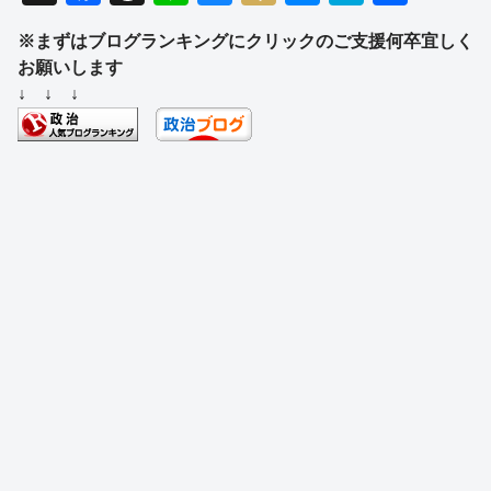
a
hr
n
u
ixi
e
at
有
※まずはブログランキングにクリックのご支援何卒宜しく
c
e
e
e
ss
e
お願いします
e
a
sk
e
n
↓ ↓ ↓
b
d
y
n
a
o
s
g
o
er
k