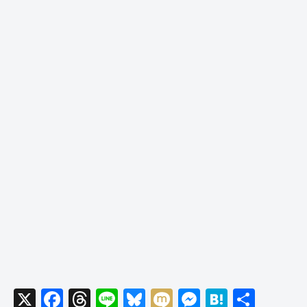
X
F
T
Li
Bl
M
M
H
共