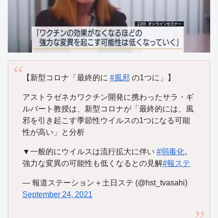
【新型コロナ「最終的に
#風邪
の1つに」】
アストラゼネカワクチン開発に携わったサラ・ギ
ルバート教授は、新型コロナが「最終的には、風
邪を引き起こす季節性ウイルスの1つになる可能
性が高い」と分析
▼一般的にウイルスは流行拡大に伴い
#弱毒化
。
強力な変異の可能性も低くなるとの見解
#報ステ
— 報道ステーション＋土日ステ (@hst_tvasahi)
September 24, 2021