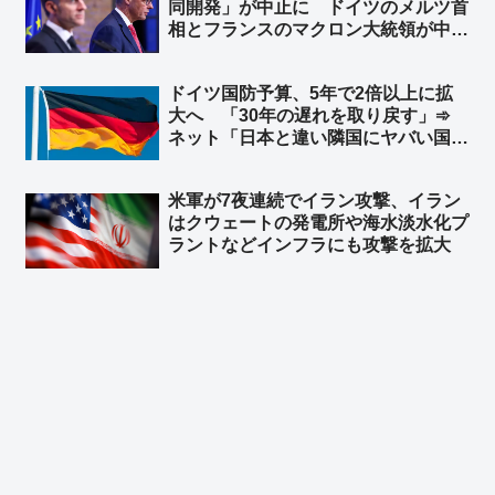
同開発」が中止に ドイツのメルツ首
相とフランスのマクロン大統領が中止
することで合意 ➾ ネット「で、ドイ
ツが日英伊の次世代戦闘機開発に相乗
ドイツ国防予算、5年で2倍以上に拡
りという流れ？」
大へ 「30年の遅れを取り戻す」➾
ネット「日本と違い隣国にヤバい国が
無くてもこうだからな」
米軍が7夜連続でイラン攻撃、イラン
はクウェートの発電所や‌海水淡水化プ
ラントなどインフラにも攻撃を拡大