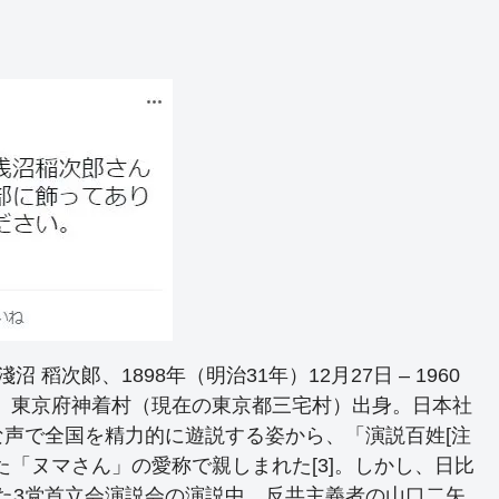
稻次郞、1898年（明治31年）12月27日 – 1960
家。東京府神着村（現在の東京都三宅村）出身。日本社
声で全国を精力的に遊説する姿から、「演説百姓[注
、また「ヌマさん」の愛称で親しまれた[3]。しかし、日比
われた3党首立会演説会の演説中、反共主義者の山口二矢