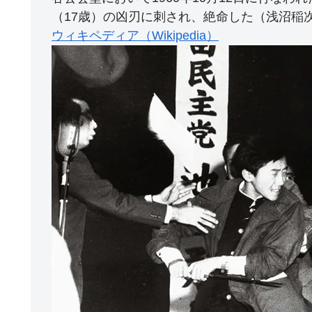
（17歳）の凶刃に刺され、絶命した（浅沼稲
ウィキペディア（Wikipedia）