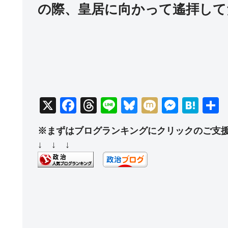
の際、皇居に向かって遙拝して
X
F
T
Li
Bl
M
M
H
a
hr
n
u
ixi
e
at
※まずはブログランキングにクリックのご支
c
e
e
e
ss
e
↓ ↓ ↓
e
a
sk
e
n
b
d
y
n
a
o
s
g
o
er
k