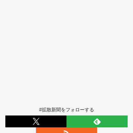
k
#拡散新聞をフォローする