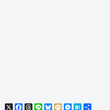
X
F
T
Li
Bl
M
M
H
共