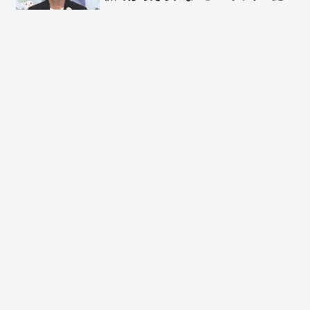
から逃げやがって！！ってことです
か？ｗ」「創価信者でもないのに、む
しろ残るほうがおかしいまである」