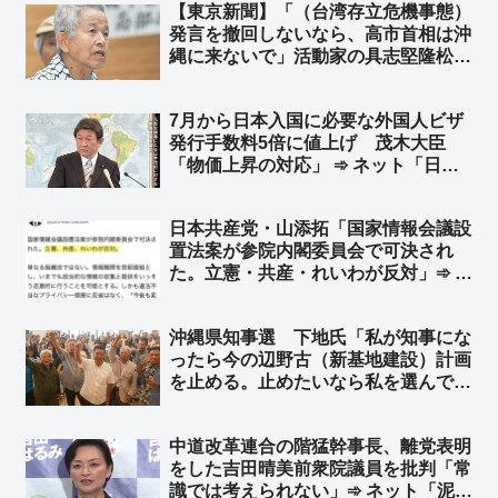
【東京新聞】「（台湾存立危機事態）
発言を撤回しないなら、高市首相は沖
縄に来ないで」活動家の具志堅隆松氏
が「慰霊の日」を前に国会で訴え ➾
ネット「おまえは何様？」「アンタの
7月から日本入国に必要な外国人ビザ
ためには行かないから安心してね♪」
発行手数料5倍に値上げ 茂木大臣
「物価上昇の対応」 ➾ ネット「日本
での犯罪数に応じて、国ごとに毎年増
えるようにしたらええねん」
日本共産党・山添拓「国家情報会議設
置法案が参院内閣委員会で可決され
た。立憲・共産・れいわが反対」➾ ネ
ット「立憲民主党と日本共産党とれい
わ新選組が反対したなら、それは日本
沖縄県知事選 下地氏「私が知事にな
にとって良い法案」
ったら今の辺野古（新基地建設）計画
を止める。止めたいなら私を選んでほ
しい」➾ ネット「オール沖縄は応援し
てやれｗ」「玉城デニーに愛想つかせ
中道改革連合の階猛幹事長、離党表明
た票が古謝に行かないようにする工作
をした吉田晴美前衆院議員を批判「常
かな？」「デニー陣営、右往左往
識では考えられない」➾ ネット「泥船
ww」