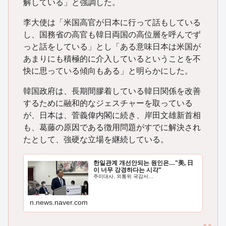
解している」と強調した。
李大使は「米国高官が日本に行って話もしている
し、国務省の高官も韓日両国の高位層を呼んでず
っと話をしている」とし「ある意味日本は米国が
あまりにも積極的に介入しているということを不
快に思っている傾向もある」と明らかにした。
韓国政府は、長期間膠着している韓日関係を改善
するために融和的なジェスチャーを取っている
が、日本は、菅義偉内閣に続き、岸田文雄新首相
も、葛藤の原因である徴用問題がすでに解決され
たとして、強硬な立場を継続している。
한일관계 개선안되는 원인은…"美, 日
이 너무 강경하다는 시각"
주미대사, 외통위 국감서…
n.news.naver.com