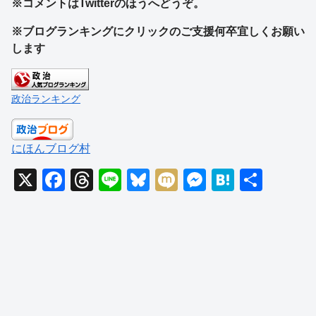
※コメントはTwitterのほうへどうぞ。
※ブログランキングにクリックのご支援何卒宜しくお願い
します
政治ランキング
にほんブログ村
X
F
T
Li
Bl
M
M
H
共
a
hr
n
u
ixi
e
at
有
c
e
e
e
ss
e
e
a
sk
e
n
b
d
y
n
a
o
s
g
o
er