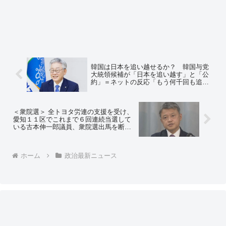
韓国は日本を追い越せるか？ 韓国与党
大統領候補が「日本を追い越す」と「公
約」＝ネットの反応「もう何千回も追い
越したと宣言してたと思うけど？」
＜衆院選＞ 全トヨタ労連の支援を受け、
愛知１１区でこれまで６回連続当選して
いる古本伸一郎議員、衆院選出馬を断念
＝ネットの反応「トヨタ労連が立憲民主
党を見限ったんだから出れないわな」
「これ大きいニュース… 愛知はトヨタ
ホーム
政治最新ニュース
の影響がめちゃくちゃ強いからさ」