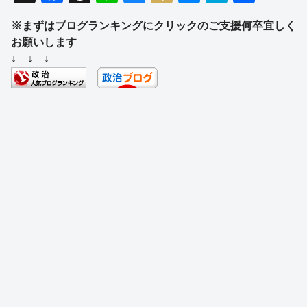
a
hr
n
u
ixi
e
at
有
※まずはブログランキングにクリックのご支援何卒宜しく
c
e
e
e
ss
e
お願いします
e
a
sk
e
n
↓ ↓ ↓
b
d
y
n
a
o
s
g
o
er
k