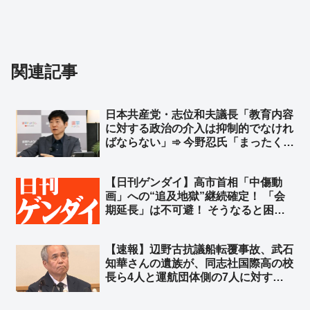
関連記事
日本共産党・志位和夫議長「教育内容
に対する政治の介入は抑制的でなけれ
ばならない」➾ 今野忍氏「まったく、
見事なくらいロジックが逆でしょ」
「平和丸の船長は共産党の公認候補で
【日刊ゲンダイ】高市首相「中傷動
す。教育現場に政治、特定思想、政党
画」への“追及地獄”継続確定！ 「会
が介入していたのです」
期延長」は不可避！ そうなると困る
のは高市首相だ！ 会期延長で中傷動
画の追及を受ける機会が確実に増え
【速報】辺野古抗議船転覆事故、武石
る！さあどうする？➾ ネット「捏造が
知華さんの遺族が、同志社国際高の校
バレて文春も松井も逃亡してるのにま
長ら4人と運航団体側の7人に対する
だやるのかよｗ」
告訴状を海上保安庁に提出 ➾ ネット
「武石さん応援してます！！」