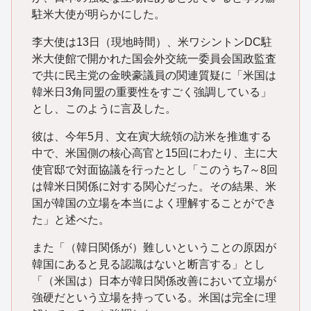
駐米大使が明らかにした。
李大使は13日（現地時間）、米ワシントンDC駐
米大使館で開かれた国会外交統一委員会国政監査
で共に民主党の金映豪議員の関連質疑に「米国は
韓米日3角同盟の重要性をすごく強調している」
とし、このように言及した。
彼は、今年5月、文在寅大統領の訪米を推進する
中で、米国側の核心高官と15回にわたり、主に大
使官邸で対面協議を行ったとし「このうち7～8回
は韓米日関係に対する関心だった。その結果、米
国が韓国の立場を本当によく理解することができ
た」と述べた。
また「（韓日関係が）難しいということの原因が
韓国にあると見る認識はないと断言する」とし
「（米国は）日本が韓日関係改善において立場が
強硬だという立場を持っている。米国は完全に理