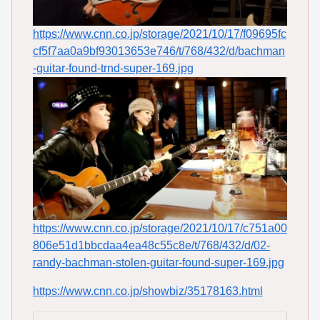
https://www.cnn.co.jp/storage/2021/10/17/f09695fc
cf5f7aa0a9bf93013653e746/t/768/432/d/bachman
-guitar-found-trnd-super-169.jpg
https://www.cnn.co.jp/storage/2021/10/17/c751a00
806e51d1bbcdaa4ea48c55c8e/t/768/432/d/02-
randy-bachman-stolen-guitar-found-super-169.jpg
https://www.cnn.co.jp/showbiz/35178163.html