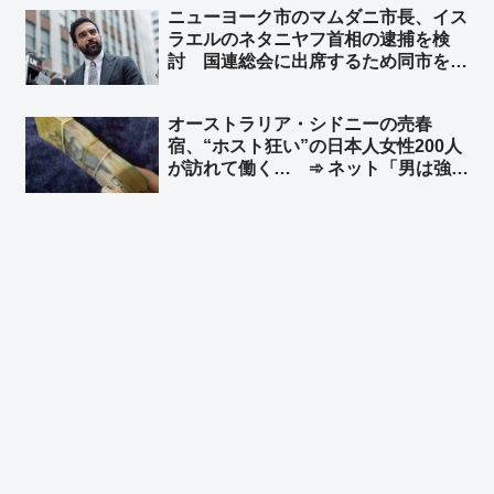
ニューヨーク市のマムダニ市長、イス
ラエルのネタニヤフ首相の逮捕を検
討 国連総会に出席するため同市を訪
れた時に逮捕 ➾ ネット「で、プーチ
ンにも逮捕状出てるけど、同じ事しな
オーストラリア・シドニーの売春
いよね？」
宿、“ホスト狂い”の日本人女性200人
が訪れて働く… ➾ ネット「男は強
盗、女は立ちんぼ… これって典型的
な後進国の姿だよね？」