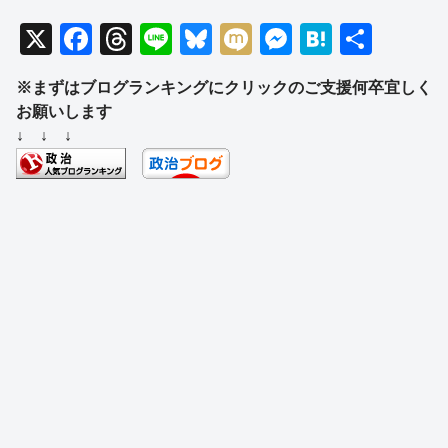
X
F
T
Li
Bl
M
M
H
共
a
hr
n
u
ixi
e
at
有
※まずはブログランキングにクリックのご支援何卒宜しく
c
e
e
e
ss
e
お願いします
e
a
sk
e
n
↓ ↓ ↓
b
d
y
n
a
o
s
g
o
er
k