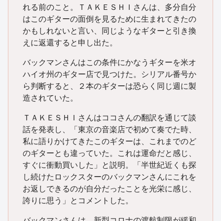
れる前のこと。ＴＡＫＥＳＨＩさんは、多分自分
はこのギターの面倒を見るために生まれてきたの
かもしれないと言い、同じようなギターと引き換
えに返還すると申し出た。
バックマンさんはこの条件にかなうギターを米オ
ハイオ州のギター店で見つけた。シリアル番号か
ら判断すると、２本のギターは恐らく同じ週に製
造されていた。
ＴＡＫＥＳＨＩさんはココさんの翻訳を通じて談
話を発表し、「東京の音楽店で初めて奏でた時、
私に語りかけてきたこのギターは、これまでのど
のギターとも違っていた。これは運命だと感じ、
すぐに衝動買いした」と説明。「半世紀近くも探
し続けたロックスターのバックマンさんにこれを
お返しできるのが自分だったことを光栄に感じ、
誇りに思う」とコメントした。
バックマンさんは、新型コロナの渡航制限が緩和