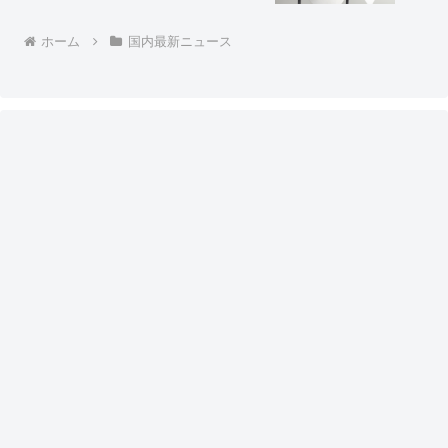
トの反応「朝日の箱田が名指しでフルボ
ッコｗ ワロタｗ」「失礼な記事だな！
毎月成功してるだろ！ｗｗｗｗ」
ホーム
国内最新ニュース