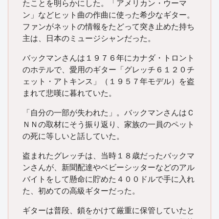
たことを明らかにした。「アメリカン・ウーマ
ン」などヒット曲の作曲に使った希少なギター。
ファンがネットの情報をたどって突き止めた持ち
主は、日本のミュージシャンだった。
バックマンさんは１９７６年にカナダ・トロント
のホテルで、愛用のギター「グレッチ６１２０チ
ェット・アトキンス」（１９５７年モデル）を盗
まれて悲嘆に暮れていた。
「自分の一部が失われた」。バックマンさんはＣ
ＮＮの取材にそう振り返り、家族の一員のペット
の死に等しいと話していた。
盗まれたグレッチは、当時１８歳だったバックマ
ンさんが、新聞配達やベビーシッターなどのアル
バイトをして懸命に貯めた４００ドルで手に入れ
た、初めての高級ギターだった。
ギターは普段、鎖をかけて厳重に保管していたと