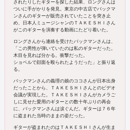
されたりしたギターを探した結果、ロングさんは
ついに手がかりを発見。東京の中古店でバックマ
ンさんのギターが販売されていたことを突き止
め、日本人ミュージシャンのＴＡＫＥＳＨＩさん
がこのギターを演奏する動画にたどり着いた。
ロングさんから連絡を受けたバックマンさんは、
「この男性が弾いていたのは私のギターだった。
木目を見れば分かる。衝撃だった。
ショベルで顔面を殴られたようだった」と振り返
る。
バックマンさんの義理の娘のココさんが日本出身
だったことから、ＴＡＫＥＳＨＩさんとのビデオ
会議が実現した。ＴＡＫＥＳＨＩさんがカメラご
しに見せた愛用のギターとの数十年ぶりの再会
に、バックマンさんは涙ぐんだ。ギターは７６年
に盗まれた当時のままの姿だった。
ギターが盗まれたのはＴＡＫＥＳＨＩさんが生ま