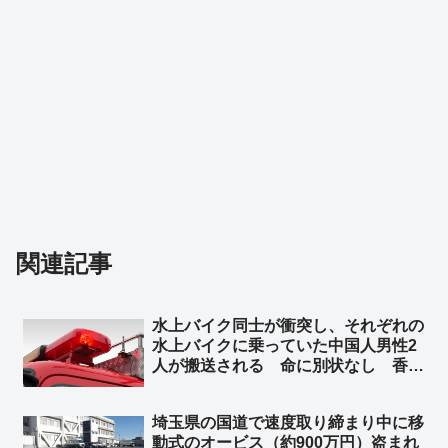
関連記事
水上バイク同士が衝突し、それぞれの
水上バイクに乗っていた中国人男性2
人が搬送される 命に別状なし 香川
県今治市沖 ➾ ネット「また中国人が
日本の行政リソースを無駄遣いして
埼玉県の国道で速度取り締まり中に移
る」「特殊小型船舶の免許持ってるか
動式のオービス（約900万円）盗まれ
も調べろ」