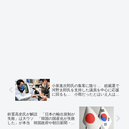
小泉進次郎氏の集客に陰り… 総裁選で
河野太郎氏を支持した議員を中心に応援
に回るも… 小雨だったとはいえ人は集
まらず ＝ネットの反応「レジ袋のせいだ
ろ」「そのレインコート、ビニールじゃ
ないよな？ ビニール傘使ってないよ
な？」
鈴置高史氏が解説 「日本の輸出規制が
失敗」は大ウソ 「韓国の国産化が失敗
した」が本当 韓国政府や朝日新聞・箱
田論説委員の言ってることはウソ＝ネッ