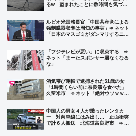
るw 盗まれたことに数時間も気づか
ずw ➾ ネット「埼玉県と埼玉県警なら
驚かない」「室外機、給湯器が盗まれ
ルビオ米国務長官「中国共産党による
ないよう注意呼びかけの埼玉県警がこ
強制臓器収奪は周知の事実」➾ ネット
れw」
「日本のマスゴミがダンマリするニュ
ースですわｗｗ」
「フジテレビが悪い」に収束する ➾
ネット「まーたスポンサー居なくなる
な」
酒気帯び運転で逮捕された51歳の女
「1時間くらい前に奈良漬を食べた」
久留米市 ➾ ネット「絶対ウソｗｗｗ
ｗｗ」「古典的な言い訳ｗｗｗ」
中国人の男女４人が乗ったレンタカ
ー 対向車線にはみ出し… 正面衝突
で計６人搬送 北海道富良野市 ➾ ネ
ット「今度北海道に車で行くけど嫌だ
なぁ」