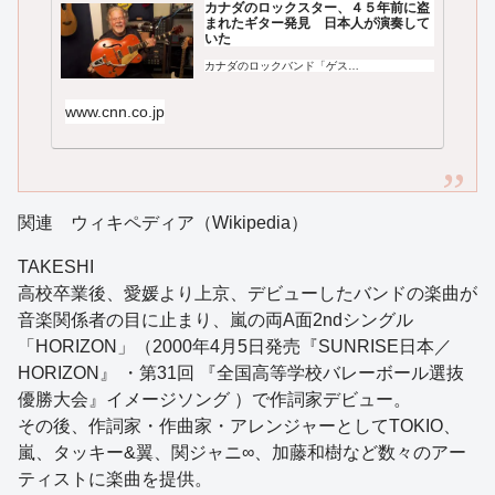
カナダのロックスター、４５年前に盗
まれたギター発見 日本人が演奏して
いた
カナダのロックバンド「ゲス…
www.cnn.co.jp
関連 ウィキペディア（Wikipedia）
TAKESHI
高校卒業後、愛媛より上京、デビューしたバンドの楽曲が
音楽関係者の目に止まり、嵐の両A面2ndシングル
「HORIZON」（2000年4月5日発売『SUNRISE日本／
HORIZON』 ・第31回 『全国高等学校バレーボール選抜
優勝大会』イメージソング ）で作詞家デビュー。
その後、作詞家・作曲家・アレンジャーとしてTOKIO、
嵐、タッキー&翼、関ジャニ∞、加藤和樹など数々のアー
ティストに楽曲を提供。