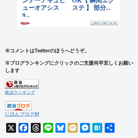
※コメントはTwitterのほうへどうぞ。
※ブログランキングにクリックのご支援何卒宜しくお願い
します
政治ランキング
にほんブログ村
X
F
T
Li
Bl
M
M
H
共
a
hr
n
u
ixi
e
at
有