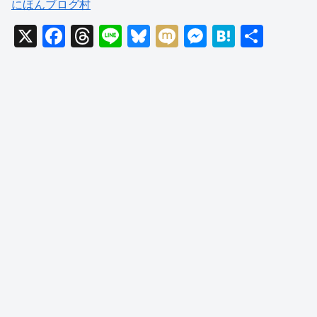
にほんブログ村
X
F
T
Li
Bl
M
M
H
共
a
hr
n
u
ixi
e
at
有
c
e
e
e
ss
e
e
a
sk
e
n
b
d
y
n
a
o
s
g
o
er
k