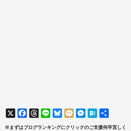
X
F
T
Li
Bl
M
M
H
共
a
hr
n
u
ixi
e
at
有
※まずはブログランキングにクリックのご支援何卒宜しく