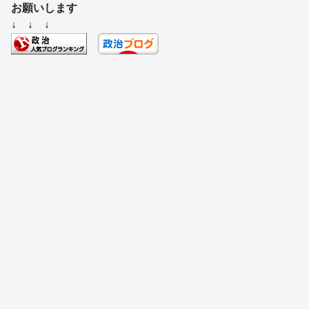
c
e
e
e
ss
e
お願いします
e
a
sk
e
n
↓ ↓ ↓
b
d
y
n
a
o
s
g
o
er
k