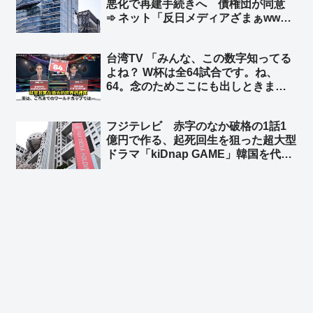
悪化で再建手続きへ 債権団が同意
➾ ネット「反日メディアざまぁww」
「旭日旗を戦犯旗と捏造した嘘つきメ
ディアはいらない」「１面に『日本沈
台湾TV 「みんな、この数字知ってる
没』なんて記事にしてるからバチが当
よね？ W杯は全64試合です。ね、
たったんだなw」
64。念のためここにも出しときまし
ょう。はい、64、64、64ですよ」➾
ネット「ちなみに64のパネルを動か
フジテレビ 赤字のなか破格の1話1
してるのは、ぼかしモザイク対策の為
億円で作る、起死回生を狙った超大型
ですw」
ドラマ「kiDnap GAME」韓国を代表
する人気俳優イ・ジュンギや台湾の人
気女優アリス・クー、香港からは人気
ボーイズグループ起用 ➾ ネット「フ
ジの凋落を象徴するようなキャスト
w」