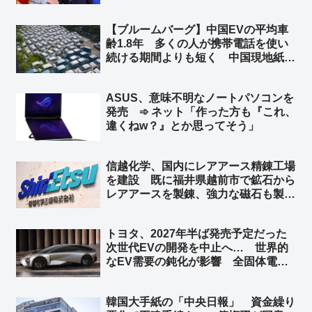
相に高市首相「両国の経済協力を象徴
するランドマークとなることを願う」
【ブルームバーグ】中国EVの平均車
総延長は3,666メートル 総工費135
齢1.8年 多くの人が携帯電話を使い
億ユーロ（約2兆5,100億円）
続ける期間よりも短く 中国現地紙 ➾
ネット「使い捨てだなｗ」「環境に悪
すぎだろーーｗｗｗｗ」「これが中国
ASUS、意味不明なノートパソコンを
EV車の販売台数が多くなった理由
発売 ➾ ネット「作った方も『これ、
か」
違くねw？』とか思ってそう」
信越化学、国内にレアアース精錬工場
を建設 既に福井県越前市で鉱石から
レアアースを製錬、強力な磁石も製
造 中国への依存を減らし、国内の供
給体制を強化 ➾ ネット「素晴らしい
トヨタ、2027年半ば発売予定だった
ね」
次世代EVの開発を中止へ… 世界的
なEV需要の鈍化が影響 全固体電池
など先端技術の開発は継続 ➾ ネット
「このデザインでハイブリッド車を生
韓国大手紙の「中央日報」 資金繰り
産すればバカ売れ間違いなし」