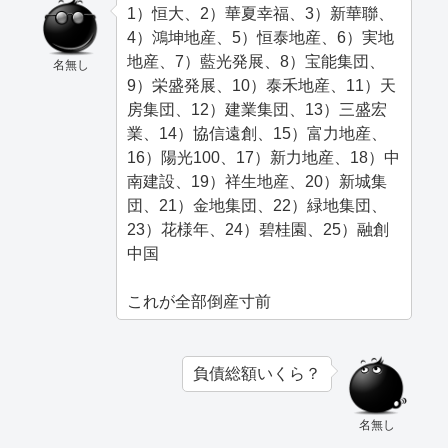
1）恒大、2）華夏幸福、3）新華聯、
4）鴻坤地産、5）恒泰地産、6）実地
地産、7）藍光発展、8）宝能集団、
名無し
9）栄盛発展、10）泰禾地産、11）天
房集団、12）建業集団、13）三盛宏
業、14）協信遠創、15）富力地産、
16）陽光100、17）新力地産、18）中
南建設、19）祥生地産、20）新城集
団、21）金地集団、22）緑地集団、
23）花様年、24）碧桂園、25）融創
中国
これが全部倒産寸前
負債総額いくら？
名無し