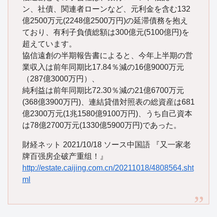
ン、社債、関連者ローンなど、元利金を含む132
億2500万元(2248億2500万円)の延滞債務を抱え
ており、有利子負債総額は300億元(5100億円)を
超えています。
協信遠創の半期報告書によると、今年上半期の営
業収入は前年同期比17.84％減の16億9000万元
（287億3000万円）、
純利益は前年同期比72.30％減の21億6700万元
(368億3900万円)、連結貸借対照表の総資産は681
億2300万元(1兆1580億9100万円)、うち自己資本
は78億2700万元(1330億5900万円)であった。
財経ネット 2021/10/18 ソース中国語 『又一家老
牌百强房企破产重组！』
http://estate.caijing.com.cn/20211018/4808564.sht
ml