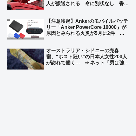
人が搬送される 命に別状なし 香川
県今治市沖 ➾ ネット「また中国人が
日本の行政リソースを無駄遣いして
【注意喚起】Ankerのモバイルバッテ
る」「特殊小型船舶の免許持ってるか
リー「Anker PowerCore 10000」が
も調べろ」
原因とみられる火災が5月に2件 消
費者庁が注意を呼びかけ ➾ ネット
「やっぱり中国製のバッテリーはあか
オーストラリア・シドニーの売春
んな」「Amazonのベストセラーだっ
宿、“ホスト狂い”の日本人女性200人
たから相当買ってる人多いと思う」
が訪れて働く… ➾ ネット「男は強
盗、女は立ちんぼ… これって典型的
な後進国の姿だよね？」