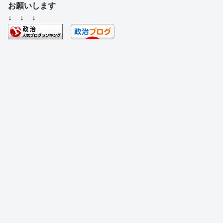
c
e
e
e
ss
e
お願いします
e
a
sk
e
n
↓ ↓ ↓
b
d
y
n
a
o
s
g
o
er
k