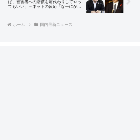
ば、被害者への賠償を肩代わりしてやっ
てもいい」＝ネットの反応「なーにが肩
代わりだ！ 支払い義務は最初からテメー
らにあるんだろうが！」「お前らで勝手
に謝って、勝手に賠償しとけ」「岸田な
ホーム
国内最新ニュース
らもう一回騙せると思ってそうｗ」