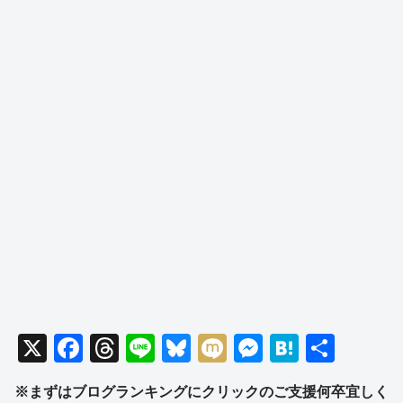
X
F
T
Li
Bl
M
M
H
共
a
hr
n
u
ixi
e
at
有
※まずはブログランキングにクリックのご支援何卒宜しく