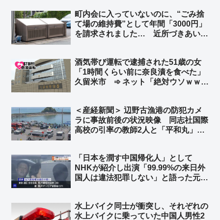
驚かない」「室外機、給湯器が盗まれ
町内会に入っていないのに、“ごみ捨
ないよう注意呼びかけの埼玉県警がこ
て場の維持費”として年間「3000円」
れw」
を請求されました… 近所づきあいを
考えると払うべきなのでしょうか？
➾ ネット「安っ！」「使ってるなら払
酒気帯び運転で逮捕された51歳の女
え、払わないなら使うな」
「1時間くらい前に奈良漬を食べた」
久留米市 ➾ ネット「絶対ウソｗｗｗ
ｗｗ」「古典的な言い訳ｗｗｗ」
＜産経新聞＞ 辺野古漁港の防犯カメ
ラに事故前後の状況映像 同志社国際
高校の引率の教師2人と「平和丸」の
船長、生徒らの安否確認せず ➾ ネッ
ト「新しい情報出れば出るほど、『平
「日本を潤す中国帰化人」として
和』だの『人権』だの言ってる連中こ
NHKが紹介し出演「99.99%の来日外
そ命を粗末に扱うのが良くわかる」
国人は違法犯罪しない」と語った元中
国人を逮捕 在日中国人富裕層向けベ
ビーシッターを不正入国させ斡旋 ➾ネ
水上バイク同士が衝突し、それぞれの
ット「0.01%側の人物をNHKが選んだ
水上バイクに乗っていた中国人男性2
のかww」