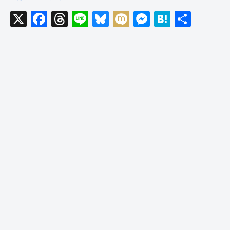
X
F
T
Li
Bl
M
M
H
共
a
hr
n
u
ixi
e
at
有
c
e
e
e
ss
e
e
a
sk
e
n
b
d
y
n
a
o
s
g
o
er
k