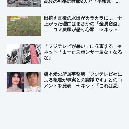
高校の引率の教師2人と「平和丸」の
船長、生徒らの安否確認せず ➾ ネッ
ト「新しい情報出れば出るほど、『平
田植え直後の水田がカラカラに… 干
和』だの『人権』だの言ってる連中こ
上がった理由はまさかの「金属窃盗」
そ命を粗末に扱うのが良くわかる」
… コメ農家が怒り心頭 ➾ ネット
「日本政府、日本国民はいつまで我慢
すればいいのかね」
「フジテレビが悪い」に収束する ➾
ネット「まーたスポンサー居なくなる
な」
橋本愛の所属事務所「フジテレビ社に
よる報道が事実との認識です」とのコ
メントを発表 ➾ ネット「これは悪手
だな… フジが後に『間違ってた』っ
て公表したらどうする？」