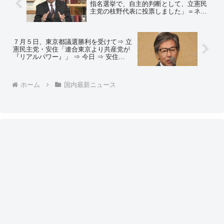
指名選挙で、自主的判断として、立憲民
主党の枝野代表に投票しました」＝ネッ
トの反応「もう逃さないよ、というメッ
セージ」「何も変じゃないじゃんw そ
う、立憲共産党なんだから」
７月５日、東京都議選勝利を受けて⇒ 立
憲民主党・安住「連合東京より共産党が
『リアルパワー』」 ⇒ 今日 ⇒ 安住
「我々は選挙で『立憲共産党』という
『負の宣伝』をされた」＝ネットの反応
「共産党が付くと負のイメージなんだ
ホーム
国内最新ニュース
ｗ」「共産党員キレていいぞ」