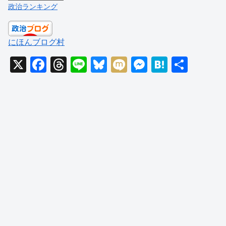
政治ランキング
にほんブログ村
X
F
T
Li
Bl
M
M
H
共
a
hr
n
u
ixi
e
at
有
c
e
e
e
ss
e
e
a
sk
e
n
b
d
y
n
a
o
s
g
o
er
k