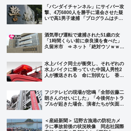
「バンダイチャンネル」にサイバー攻
撃、4万6800人を勝手に退会させた疑
いで高1男子逮捕 「プログラムはチャ
ットGPTに聞いた」➾ ネット「どん
だけ穴があるシステムだったんだよ
酒気帯び運転で逮捕された51歳の女
ｗ」「DAZNの年間契約者を解約させ
「1時間くらい前に奈良漬を食べた」
たら英雄だったかも」
久留米市 ➾ ネット「絶対ウソｗｗｗ
ｗｗ」「古典的な言い訳ｗｗｗ」
水上バイク同士が衝突し、それぞれの
水上バイクに乗っていた中国人男性2
人が搬送される 命に別状なし 香川
県今治市沖 ➾ ネット「また中国人が
日本の行政リソースを無駄遣いして
フジテレビの現場が悲鳴「全部佐藤二
る」「特殊小型船舶の免許持ってるか
朗さんのせいにした」「今後何かトラ
も調べろ」
ブルが起きた場合、演者たちが矢面に
立たされる。これでは出演依頼を受け
てもらえない」➾ ネット「フジはこれ
＜産経新聞＞ 辺野古漁港の防犯カメ
から渡邊渚と橋本愛だけを使ってドラ
ラに事故前後の状況映像 同志社国際
マ作ればいいやん」