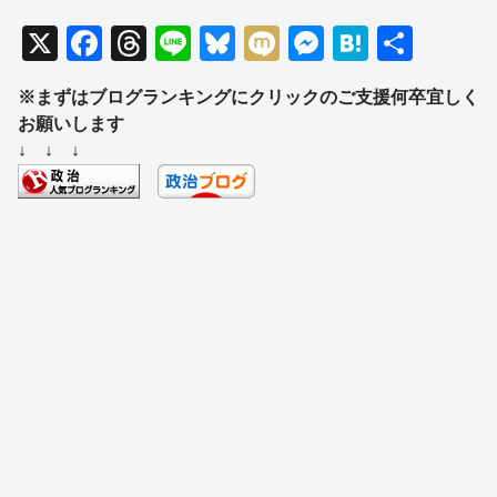
X
F
T
Li
Bl
M
M
H
共
a
hr
n
u
ixi
e
at
有
※まずはブログランキングにクリックのご支援何卒宜しく
c
e
e
e
ss
e
お願いします
e
a
sk
e
n
↓ ↓ ↓
b
d
y
n
a
o
s
g
o
er
k