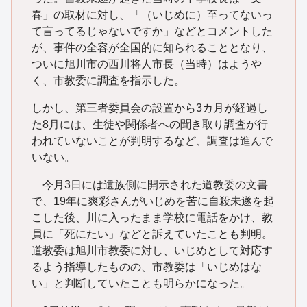
春」の取材に対し、「（いじめに）至ってないっ
て言ってるじゃないですか」などとコメントした
が、事件の全容が全国的に知られることとなり、
ついに旭川市の西川将人市長（当時）はようや
く、市教委に調査を指示した。
しかし、第三者委員会の設置から3カ月が経過し
た8月には、生徒や関係者への聞き取り調査が行
われていないことが判明するなど、調査は進んで
いない。
今月3日には遺族側に開示された道教委の文書
で、19年に爽彩さんがいじめを苦に自殺未遂を起
こした後、川に入ったまま学校に電話をかけ、教
員に「死にたい」などと訴えていたことも判明。
道教委は旭川市教委に対し、いじめとして対応す
るよう指導したものの、市教委は「いじめはな
い」と判断していたことも明らかになった。