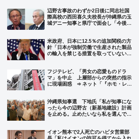
れ…」➾ ほんこんさんん「そして国が
辺野古事故のわずか2日後に同志社国
盗まれる」➾ ネット「国が壊れていく
際高校の西田喜久夫校長が沖縄県の玉
のって、あまりにも簡単ですね」
城デニー知事と県庁で面会し「今後も
同様に訪問させていただき、研修を継
続していきたい」➾ ネット「死亡事故
米政府、日本に12.5％の追加関税の方
の検証もなしに継続？ は？」「事故
針「日本が強制労働で生産された製品
の２日後に話す事じゃねえだろ！」
の輸入を禁じる措置を取っていない」
として ➾ ネット「中国製の太陽光パ
ネルのことですね？」「中国製品の輸
フジテレビ、「男女の恋愛ものドラ
入を止めればいいのかな？」
マ」を中止 上層部からの突然の指示
に現場困惑 ➾ ネット「『ホモ・レ
ズ』ドラマ一色にすればいいやんw」
沖縄県知事選 下地氏「私が知事にな
ったら今の辺野古（新基地建設）計画
を止める。止めたいなら私を選んでほ
しい」➾ ネット「オール沖縄は応援し
てやれｗ」「玉城デニーに愛想つかせ
イオン熊本で2人死亡のハビタ営業部
た票が古謝に行かないようにする工作
長「私はイオンの許可を得てから入れ
かな？」「デニー陣営、右往左往