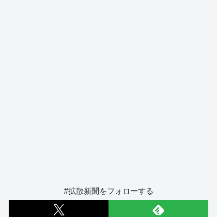
o
er
k
#拡散新聞をフォローする