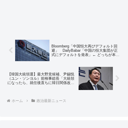
Bloomberg「中国恒大再びデフォルト回
避」 DailyBabar「中国の恒大集団が正
式にデフォルトを発表」← どっちが本当
なの？ ＝ネットの反応「デフォルトっぽ
いな」
【韓国大統領選】最大野党候補、尹錫悦
（ユン・ソンヨル）前検事総長「大統領
になったら、就任後直ちに韓日関係改善
に乗り出す」＝ネットの反応「迷惑で
す」「これは悪い流れ…」「関係改
善…？約束を守るのか？守れるのか？
www」
ホーム
政治最新ニュース