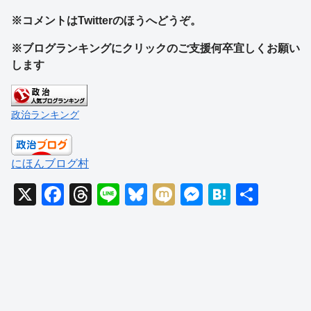
※コメントはTwitterのほうへどうぞ。
※ブログランキングにクリックのご支援何卒宜しくお願い
します
政治ランキング
にほんブログ村
X
F
T
Li
Bl
M
M
H
共
a
hr
n
u
ixi
e
at
有
c
e
e
e
ss
e
e
a
sk
e
n
b
d
y
n
a
o
s
g