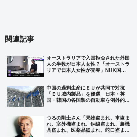
関連記事
オーストラリアで入国拒否された外国
人の半数が日本人女性？「オーストラ
リアで日本人女性が売春」NHK国際
報道が報道 ➾ AI「日本人女性を対象
とした目立った入国拒否事例は報告さ
中国の過剰生産にＥＵが共同で対抗
れていません（2023〜2026年）現在
「ＥＵ域内製品」を優遇 日本・英
むしろ問題になっているのは中国・タ
国・韓国の各国製の自動車を例外的に
イ・韓国」
優遇対象 ➾ ネット「日本も相互主義
でＥＵを優遇しなきゃ！ そして中国
つるの剛士さん「果物盗まれ、車盗ま
を冷遇しなきゃ！」
れ、室外機盗まれ、銅線盗まれ、農機
具盗まれ、医薬品盗まれ、蛇口盗ま
れ、米盗まれ、賽銭盗まれ、仏具盗ま