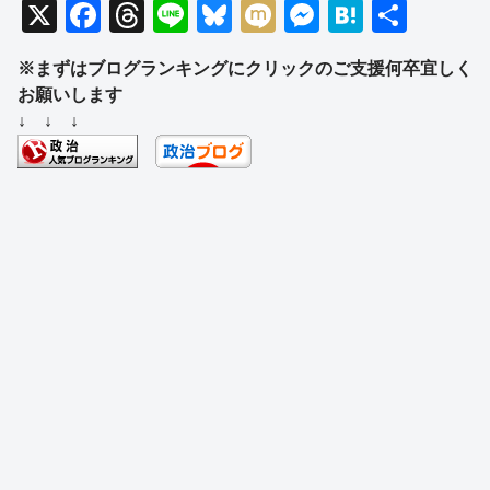
X
F
T
Li
Bl
M
M
H
共
a
hr
n
u
ixi
e
at
有
※まずはブログランキングにクリックのご支援何卒宜しく
c
e
e
e
ss
e
お願いします
e
a
sk
e
n
↓ ↓ ↓
b
d
y
n
a
o
s
g
o
er
k