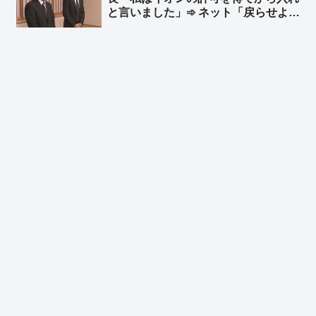
と言いました」➾ ネット「戻らせよう
ww」
と指示を出した事実は変わらんだろ」
「普通は余震を考えるだろ、戻るよう
に言う時点で思慮がないのだよ」