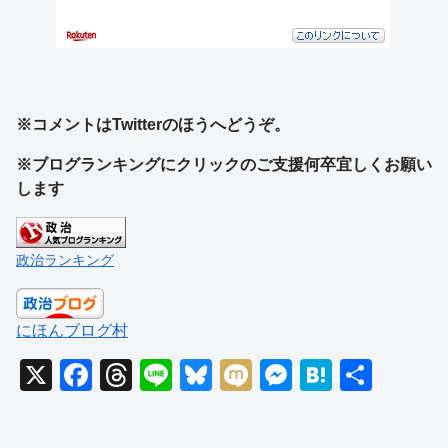
※コメントはTwitterのほうへどうぞ。
※ブログランキングにクリックのご支援何卒宜しくお願い
します
政治ランキング
にほんブログ村
X
F
T
Li
Bl
M
M
H
共
a
hr
n
u
ixi
e
at
有
c
e
e
e
ss
e