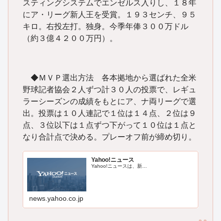
スティングシステムでエンゼルス入りし、１８年
にア・リーグ新人王を受賞。１９３センチ、９５
キロ。右投左打。独身。今季年俸３００万ドル
（約３億４２００万円）。
◆ＭＶＰ選出方法 各本拠地から選ばれた全米
野球記者協会２人ずつ計３０人の投票で、レギュ
ラーシーズンの成績をもとにア、ナ両リーグで選
出。投票は１０人連記で１位は１４点、２位は９
点、３位以下は１点ずつ下がって１０位は１点と
なり合計点で決める。プレーオフ前が締め切り。
Yahoo!ニュース
Yahoo!ニュースは、新…
news.yahoo.co.jp