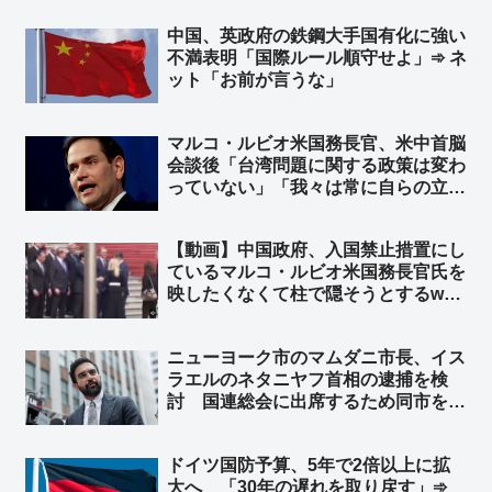
「セルフ包囲網構築しつつあるなｗ」
中国、英政府の鉄鋼大手国有化に強い
不満表明「国際ルール順守せよ」➾ ネ
ット「お前が言うな」
マルコ・ルビオ米国務長官、米中首脳
会談後「台湾問題に関する政策は変わ
っていない」「我々は常に自らの立場
を明確にしている」と発言 台湾外交
部長が米国に謝意 ➾ ネット「日本の
【動画】中国政府、入国禁止措置にし
マスゴミさんによると、米中会談で日
ているマルコ・ルビオ米国務長官氏を
本と台湾は梯子を外された設定なのに
映したくなくて柱で隠そうとするw
ｗ」
柱も合成の可能性w ➾ ネット「ルビオ
だけ会食時におかず一品減らされそう
ニューヨーク市のマムダニ市長、イス
w」
ラエルのネタニヤフ首相の逮捕を検
討 国連総会に出席するため同市を訪
れた時に逮捕 ➾ ネット「で、プーチ
ンにも逮捕状出てるけど、同じ事しな
ドイツ国防予算、5年で2倍以上に拡
いよね？」
大へ 「30年の遅れを取り戻す」➾