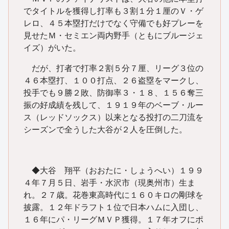
でタイトルを獲得し打率も３割１分１厘のＶ・ゲ
レロ、４５本塁打だけでなく守備でも好プレーを
見せたＭ・セミエン両内野手（ともにブルージェ
イズ）がいた。
だが、打者で打率２割５分７厘、リーグ３位の
４６本塁打、１００打点、２６盗塁をマークし、
投手でも９勝２敗、防御率３・１８、１５６奪三
振の好成績を残して、１９１９年のベーブ・ルー
ス（レッドソックス）以来となる投打の二刀流を
シーズンで全うした大谷が２人を圧倒した。
◆大谷 翔平（おおたに・しょうへい）１９９
４年７月５日、岩手・水沢市（現奥州市）生ま
れ。２７歳。花巻東高時代に１６０キロの剛球を
披露。１２年ドラフト１位で日本ハムに入団し、
１６年にパ・リーグＭＶＰ獲得。１７年オフにポ