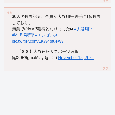
30人の投票記者、全員が大谷翔平選手に1位投票
しており、
満票でのMVP獲得となりました🥳
#大谷翔平
#MLB
#野球
#エンゼルス
pic.twitter.com/LKW4qfueW7
— 【ＳＳ】大谷速報＆スポーツ速報
(@30R9gmaMUy3guDJ)
November 18, 2021