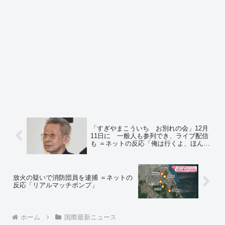
「すぎやまこういち お別れの会」12月
11日に 一般人も参列でき、ライブ配信
も ＝ネットの反応「俺は行くよ、ほんと
感謝しかない」「ＢＧＭがドラクエ３の
エンディングだったら、自分なら涙する
かも知れない」「ＧＩファンファーレな
んか流れたら絶対に泣いてしまうわ」
放火の疑いで消防団員を逮捕 ＝ネットの
反応「リアルマッチポンプ」
ホーム
国際最新ニュース