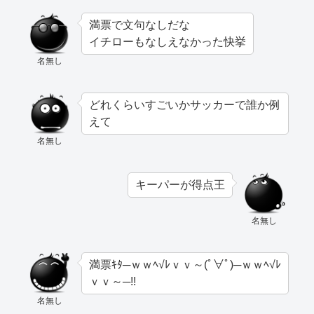
満票で文句なしだな
イチローもなしえなかった快挙
名無し
どれくらいすごいかサッカーで誰か例
えて
名無し
キーパーが得点王
名無し
満票ｷﾀ─ｗｗﾍ√ﾚｖｖ～(ﾟ∀ﾟ)─ｗｗﾍ√ﾚ
ｖｖ～─!!
名無し