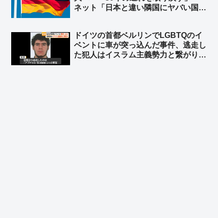
ネット「日本と違い隣国にヤバい国が
無くてもこうだからな」
ドイツの首都ベルリンでLGBTQのイ
ベントに車が突っ込んだ事件、逃走し
た犯人はイスラム主義勢力と繋がり
➾ ネット「左翼『差別主義者の右翼に
よる犯行だろ！』→ 『えっ？…イス
ラム…』→『……』←この展開だろ
ww」