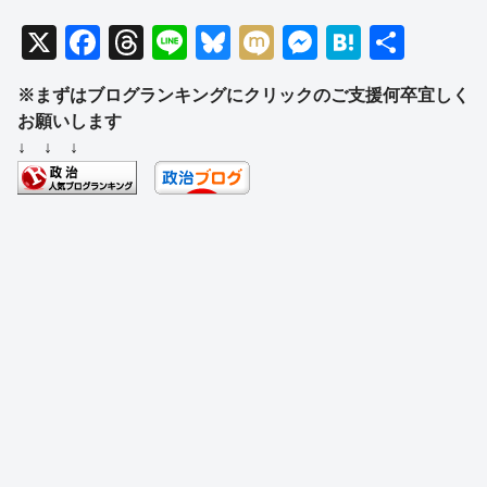
X
F
T
Li
Bl
M
M
H
共
a
hr
n
u
ixi
e
at
有
※まずはブログランキングにクリックのご支援何卒宜しく
c
e
e
e
ss
e
お願いします
e
a
sk
e
n
↓ ↓ ↓
b
d
y
n
a
o
s
g
o
er
k