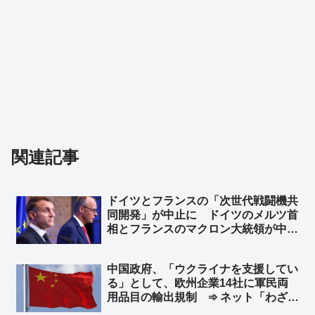
関連記事
ドイツとフランスの「次世代戦闘機共
同開発」が中止に ドイツのメルツ首
相とフランスのマクロン大統領が中止
することで合意 ➾ ネット「で、ドイ
ツが日英伊の次世代戦闘機開発に相乗
中国政府、「ウクライナを支援してい
りという流れ？」
る」として、欧州企業14社に軍民両
用品目の輸出規制 ➾ ネット「わざわ
ざ日本の味方作ってくれるのかよｗ」