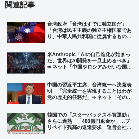
関連記事
台湾政府「台湾はすでに独立国だ」
「台湾は民主主義の独立主権国家であ
り、中華人民共和国に従属するもので
はない」と声明 トランプ米大統領が
台湾に対し正式な独立宣言をしないよ
米Anthropic「AIの自己進化が始まっ
う警告したことを受け ➾ ネット「知
た、世界はAI開発を一旦止めるべき」
ってる」「台湾加油」
➾ ネット「中国やロシアみたいな国が
ある限り無理だな」「映画化まったな
し！」
中国の習近平主席、台湾統一へ決意表
明 「完全統一を実現することはわが
党の歴史的任務だ」➾ ネット「そのた
めの民族団結法か」
韓国での「スターバックス不買運動」
さらに過熱 「480億円返金か」…プ
リペイド残高の返還要求 運営会社会
長とスターバックスコリアの前代表を