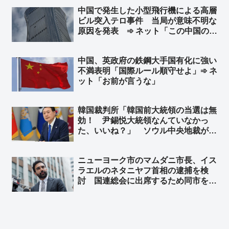
侮辱罪で刑事告訴 ➾ ネット「本家ス
中国で発生した小型飛行機による高層
タバは韓国から撤退して大正解だった
ビル突入テロ事件 当局が意味不明な
ねｗｗ」
原因を発表 ➾ ネット「この中国のシ
ナリオを真顔で受け止める様になった
ら頭パだよな…」「察しろと言いたげ
中国、英政府の鉄鋼大手国有化に強い
な記事だなw」
不満表明「国際ルール順守せよ」➾ ネ
ット「お前が言うな」
韓国裁判所「韓国前大統領の当選は無
効！ 尹錫悦大統領なんていなかっ
た、いいね？」 ソウル中央地裁がユ
ン前大統領の当選無効判決 ➾ ネット
「こんな国と歴史認識なんて共有でき
ニューヨーク市のマムダニ市長、イス
ねーーよｗｗｗ」
ラエルのネタニヤフ首相の逮捕を検
討 国連総会に出席するため同市を訪
れた時に逮捕 ➾ ネット「で、プーチ
ンにも逮捕状出てるけど、同じ事しな
いよね？」