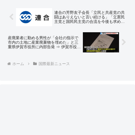
連合の芳野友子会長「立民と共産党の共
闘はありえないと言い続ける」「立憲民
主党と国民民主党の合流を今後も求めて
いきたい」＝ネットの反応「何言ってん
のこいつ、むしろ連合が公務員労組系と
民間労組系に分かれろや」「もう遅いん
産廃業者に勤める男性が「会社の指示で
ですw 共産党は立憲を離しませんw」
市内の土地に産業廃棄物を埋めた」と三
重県伊賀市役所に内部告発 ⇒ 伊賀市役所
の職員が、会社の内部告発を行った男性
の個人情報をその会社の社長に伝える
＝ネットの反応「市職員と産廃業者がが
ホーム
国際最新ニュース
っつり癒着してるって話かな？」