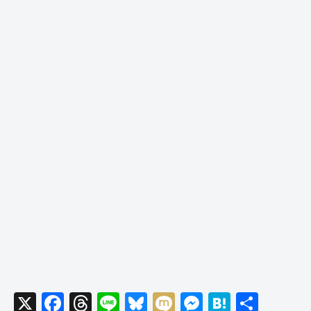
X
F
T
Li
Bl
M
M
H
共