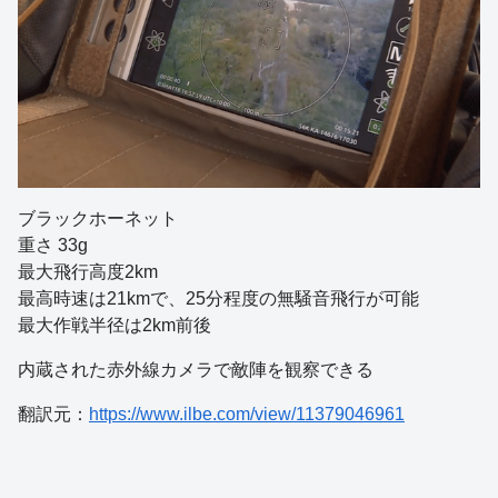
ブラックホーネット
重さ 33g
最大飛行高度2km
最高時速は21kmで、25分程度の無騒音飛行が可能
最大作戦半径は2km前後
内蔵された赤外線カメラで敵陣を観察できる
翻訳元：
https://www.ilbe.com/view/11379046961