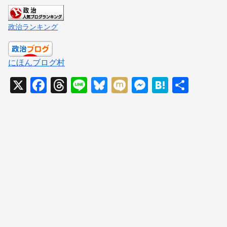
政治ランキング
にほんブログ村
X
F
T
Li
Bl
M
M
H
共
a
hr
n
u
ixi
e
at
有
c
e
e
e
ss
e
e
a
sk
e
n
b
d
y
n
a
o
s
g
o
er
k