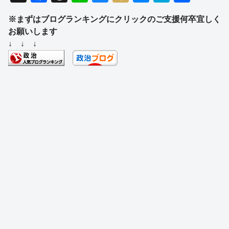
a
hr
n
u
ixi
e
at
有
※まずはブログランキングにクリックのご支援何卒宜しく
c
e
e
e
ss
e
お願いします
e
a
sk
e
n
↓ ↓ ↓
b
d
y
n
a
o
s
g
o
er
k