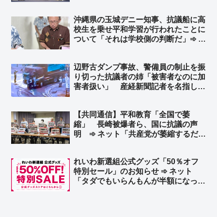
決まりか」
沖縄県の玉城デニー知事、抗議船に高
校生を乗せ平和学習が行われたことに
ついて「それは学校側の判断だ」➾ ネ
ット「抗議船の無法者を長年黙認して
きたのはテメーだろーがよ！」
辺野古ダンプ事故、警備員の制止を振
り切った抗議者の姉「被害者なのに加
害者扱い」 産経新聞記者を名指し非
難 ➾ ネット「被害者は警備員！！」
【共同通信】平和教育「全国で萎
縮」 長崎被爆者ら、国に抗議の声
明 ➾ ネット「共産党が萎縮するだけ
だろ」「平和教育って過激派に生徒の
命を委ねて安全性を犠牲にしないとで
れいわ新選組公式グッズ「50％オフ
きないの？」
特別セール」のお知らせ ➾ ネット
「タダでもいらんもんが半額になった
ところで…」「逆にこれを買う奴の名
簿が高く売れるだろ」