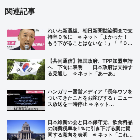
関連記事
れいわ新選組、朝日新聞世論調査で支
持率０％に ➾ ネット「よかった！
もう下がることはないな！」「『０は
新選組』にw」
【共同通信】韓国政府、TPP加盟申請
へ 下旬に表明 日本政府は支持す
る見通し ➾ ネット「あーあ」
ハンガリー国営メディア「長年ウソを
ついてきたことをお詫びする」ニュー
ス放送を一時停止 ➾ ネット
「NHK『うちだけじゃなかったw』」
「日本のメディアは長年ついてきた
日本維新の会と日本保守党、飲食料品
『国の借金〇〇〇〇兆円、国民一人あ
の消費税率を1％に引き下げる案に賛
たり〇〇〇万円の借金』というウソを
同する意向を表明 ➾ ネット「これで
いつ謝罪するの？」