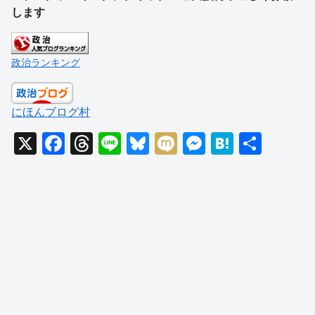
します
政治ランキング
にほんブログ村
X
F
T
Li
Bl
M
M
H
共
a
hr
n
u
ixi
e
at
有
c
e
e
e
ss
e
e
a
sk
e
n
b
d
y
n
a
o
s
g
o
er
k