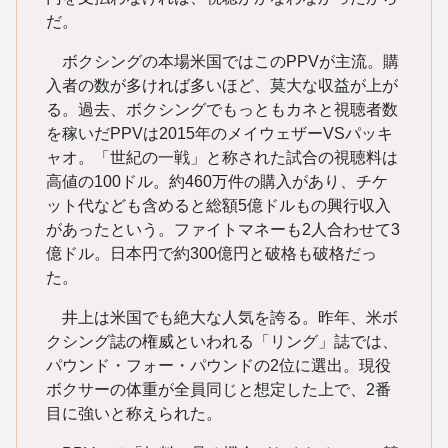
だ。
ボクシングの本場米国ではこのPPVが主流。購
入者の数が多ければ多いほど、莫大な収益が上が
る。過去、ボクシングでもっともカネと視聴者数
を稼いだPPVは2015年のメイウェザーVSパッキ
ャオ。「世紀の一戦」と称された試合の視聴料は
高値の100ドル。約460万件の購入があり、チケ
ット代なども含めると総額5億ドルもの興行収入
があったという。ファイトマネーも2人合わせて3
億ドル。日本円で約300億円と破格も破格だっ
た。
井上は米国でも絶大な人気を誇る。昨年、米ボ
クシング誌の権威といわれる「リング」誌では、
パウンド・フォー・パウンドの2位に選出。現役
ボクサーの体重が全員同じと想定した上で、2番
目に強いと称えられた。