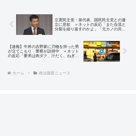
立憲民主党・泉代表、国民民主党との連
立に意欲 ＝ネットの反応「また合流と
分裂を繰り返すのかよ」「元カノの共産
党はどうするのさ？」「でも共産党はも
う別れる気ないみたいだよ？w」「連立
してくれなきゃ審議拒否！ｗｗ」
【速報】牛丼の吉野家に刃物を持った男
が立てこもり 警察が説得中 ＝ネット
の反応「要求は肉ダク、汁だく、ねぎだ
くのうちどれよ？」「なんで立てこもる
のに一面ガラス張りの店選んだんだよ
w」
ホーム
政治最新ニュース