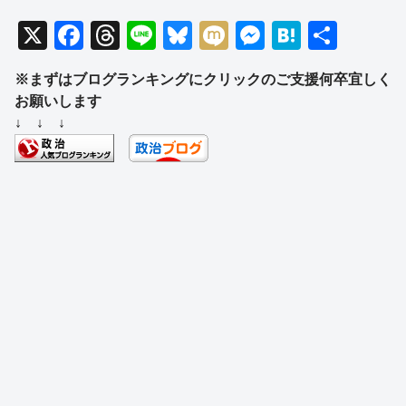
X
F
T
Li
Bl
M
M
H
共
a
hr
n
u
ixi
e
at
有
※まずはブログランキングにクリックのご支援何卒宜しく
c
e
e
e
ss
e
お願いします
e
a
sk
e
n
↓ ↓ ↓
b
d
y
n
a
o
s
g
o
er
k