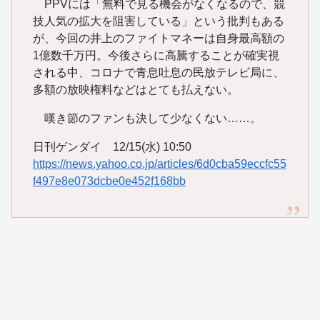
PPVには「無料で見る機会がなくなるので、競
技人気の拡大を阻害している」という批判もある
が、今回の井上のファイトマネーは自身最高額の
1億数千万円。今後さらに高騰することが確実視
される中、コロナで青息吐息の民放テレビ局に、
多額の放映権料などはとても払えない。
嘆き節のファンも決して少なくない……。
日刊ゲンダイ 12/15(水) 10:50
https://news.yahoo.co.jp/articles/6d0cba59eccfc55
f497e8e073dcbe0e452f168bb