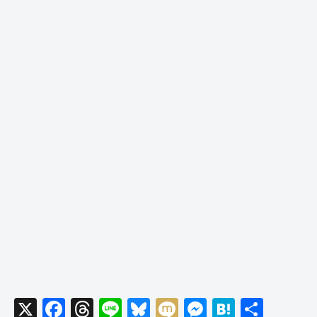
X
F
T
Li
Bl
M
M
H
共