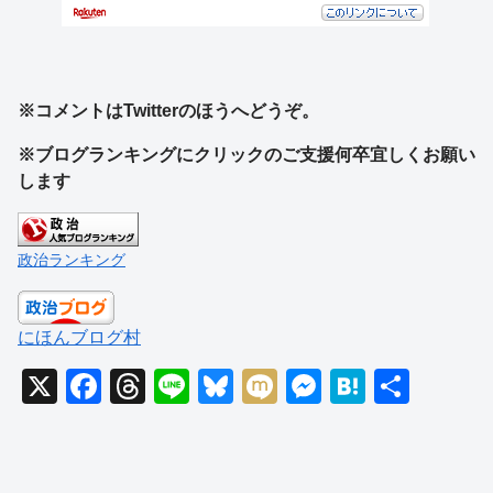
※コメントはTwitterのほうへどうぞ。
※ブログランキングにクリックのご支援何卒宜しくお願い
します
政治ランキング
にほんブログ村
X
F
T
Li
Bl
M
M
H
共
a
hr
n
u
ixi
e
at
有
c
e
e
e
ss
e
e
a
sk
e
n