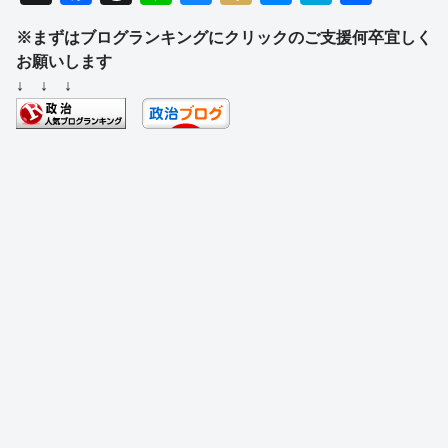
a
hr
n
u
ixi
e
at
有
※まずはブログランキングにクリックのご支援何卒宜しく
c
e
e
e
ss
e
お願いします
e
a
sk
e
n
↓ ↓ ↓
b
d
y
n
a
o
s
g
o
er
k