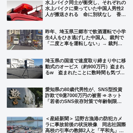
水上バイク同士が衝突し、それぞれの
水上バイクに乗っていた中国人男性2
人が搬送される 命に別状なし 香川
県今治市沖 ➾ ネット「また中国人が
日本の行政リソースを無駄遣いして
昨年、埼玉県三郷市で飲酒運転で小学
る」「特殊小型船舶の免許持ってるか
生4人をひき逃げした中国人、裁判で
も調べろ」
「二度と車を運転しない」→ 裁判所
「よしっ！反省している！」執行猶予
判決 → 半年後… 無免許運転で逮捕 ➾
埼玉県の国道で速度取り締まり中に移
ネット「どんだけ性善説だよ… 頭の
動式のオービス（約900万円）盗まれ
中タンポポが詰まってるんか」
るw 盗まれたことに数時間も気づか
ずw ➾ ネット「埼玉県と埼玉県警なら
驚かない」「室外機、給湯器が盗まれ
愛知県の80歳代男性が、SNS型投資
ないよう注意呼びかけの埼玉県警がこ
詐欺で8億7000万円の被害 ➾ ネット
れw」
「若者のSNS依存対策で年齢制限付
ける議論されてるが、先に老人を使用
禁止にした方がいいだろ」
＜産経新聞＞ 辺野古漁港の防犯カメ
ラに事故前後の状況映像 同志社国際
高校の引率の教師2人と「平和丸」の