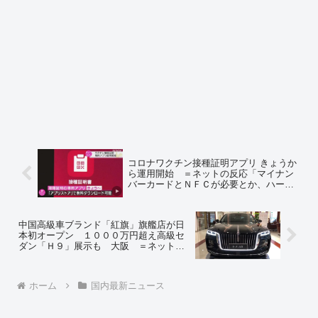
コロナワクチン接種証明アプリ きょうか
ら運用開始 ＝ネットの反応「マイナン
バーカードとＮＦＣが必要とか、ハード
ル高くて普及しないだろうなあ」「また
マイナンバーカードかよ、鬱陶しい」
中国高級車ブランド「紅旗」旗艦店が日
本初オープン １０００万円超え高級セ
ダン「Ｈ９」展示も 大阪 ＝ネットの
反応「名前からして共産党御用達やな」
「親中政治家とかは買うんだろ？ｗ」
「志位さんも乗るのかな？」「なぜ東京
ホーム
国内最新ニュース
じゃなくて大阪だったんだろう」