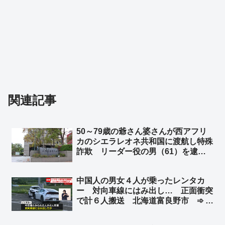
関連記事
50～79歳の爺さん婆さんが西アフリ
カのシエラレオネ共和国に渡航し特殊
詐欺 リーダー役の男（61）を逮
捕 兵庫県警 ➾ ネット「79歳で西
アフリカから詐欺電話かけるって壮絶
中国人の男女４人が乗ったレンタカ
な人生だな」
ー 対向車線にはみ出し… 正面衝突
で計６人搬送 北海道富良野市 ➾ ネ
ット「今度北海道に車で行くけど嫌だ
なぁ」