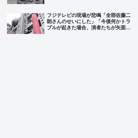
船長、生徒らの安否確認せず ➾ ネッ
ト「新しい情報出れば出るほど、『平
フジテレビの現場が悲鳴「全部佐藤二
和』だの『人権』だの言ってる連中こ
朗さんのせいにした」「今後何かトラ
そ命を粗末に扱うのが良くわかる」
ブルが起きた場合、演者たちが矢面に
立たされる。これでは出演依頼を受け
てもらえない」➾ ネット「フジはこれ
から渡邊渚と橋本愛だけを使ってドラ
マ作ればいいやん」