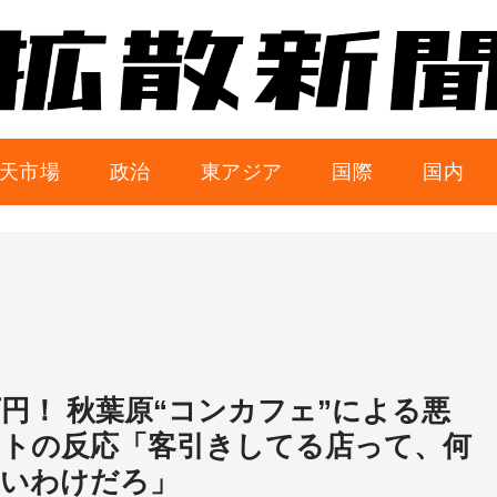
天市場
政治
東アジア
国際
国内
円！ 秋葉原“コンカフェ”による悪
ットの反応「客引きしてる店って、何
ないわけだろ」