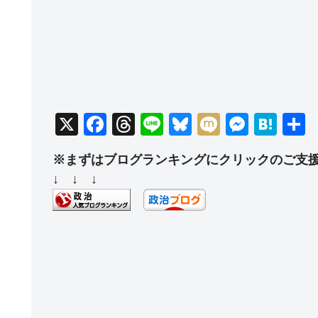
X
F
T
Li
Bl
M
M
H
a
hr
n
u
ixi
e
at
※まずはブログランキングにクリックのご支
c
e
e
e
ss
e
↓ ↓ ↓
e
a
sk
e
n
b
d
y
n
a
o
s
g
o
er
k