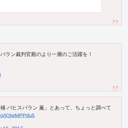
スバラン裁判官殿のより一層のご活躍を！
9
補 バヒスバラン 薫」とあって、ちょっと調べて
t.co/jQjwMPPdu5