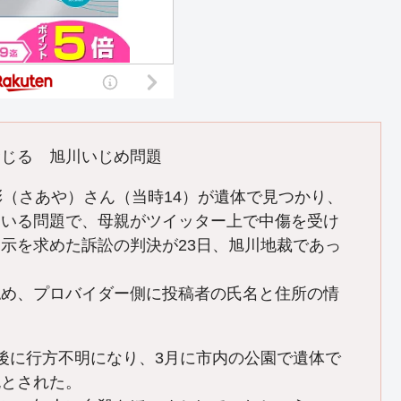
命じる 旭川いじめ問題
（さあや）さん（当時14）が遺体で見つかり、
ている問題で、母親がツイッター上で中傷を受け
示を求めた訴訟の判決が23日、旭川地裁であっ
認め、プロバイダー側に投稿者の氏名と住所の情
後に行方不明になり、3月に市内の公園で遺体で
死とされた。