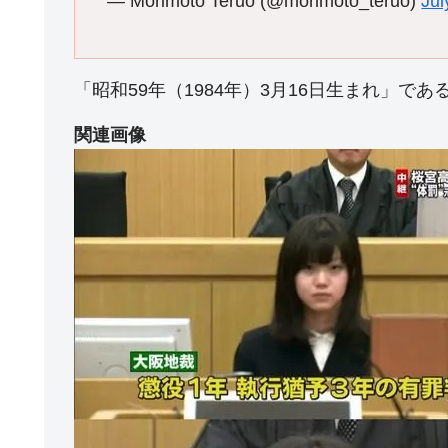
— Morimoto Teruo (@morimoto_teruo)
Jul
「昭和59年（1984年）3月16日生まれ」であ
関連画像