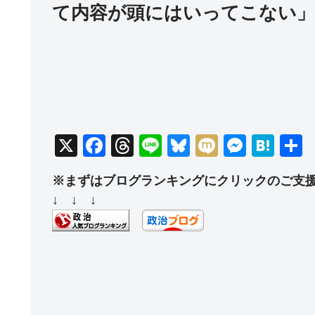
て内容が頭にはいってこない」
X
F
T
Li
Bl
M
M
H
a
hr
n
u
ixi
e
at
※まずはブログランキングにクリックのご支
c
e
e
e
ss
e
↓ ↓ ↓
e
a
sk
e
n
b
d
y
n
a
o
s
g
o
er
k