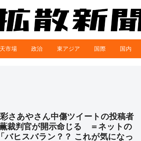
天市場
政治
東アジア
国際
国内
爽彩さあやさん中傷ツイートの投稿者
薫裁判官が開示命じる ＝ネットの
「バヒスバラン？？ これが気になっ