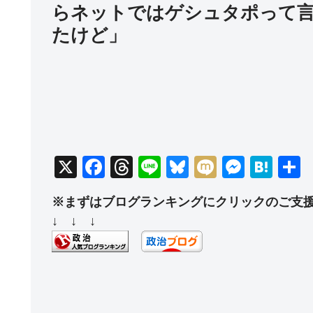
らネットではゲシュタポって
たけど」
X
F
T
Li
Bl
M
M
H
a
hr
n
u
ixi
e
at
※まずはブログランキングにクリックのご支
c
e
e
e
ss
e
↓ ↓ ↓
e
a
sk
e
n
b
d
y
n
a
o
s
g
o
er