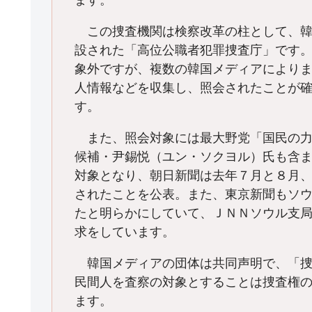
ます。
この捜査機関は検察改革の柱として、韓
設された「高位公職者犯罪捜査庁」です
象外ですが、複数の韓国メディアにより
人情報などを収集し、照会されたことが
す。
また、照会対象には最大野党「国民の力
候補・尹錫悦（ユン・ソクヨル）氏も含
対象となり、朝日新聞は去年７月と８月
されたことを公表。また、東京新聞もソ
たと明らかにしていて、ＪＮＮソウル支
求をしています。
韓国メディアの団体は共同声明で、「捜
民間人を査察の対象とすることは捜査権
ます。