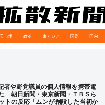
天市場
政治
東アジア
国際
国内
記者や野党議員の個人情報を携帯電
た 朝日新聞・東京新聞・ＴＢＳら
ットの反応「ムンが創設した当初か