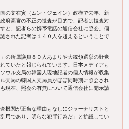
国の文在寅（ムン・ジェイン）政権で去年、新
。政府高官の不正の捜査が目的で、記者は捜査対
ますと、記者らの携帯電話の通信会社に照会。個
確認された記者は１４０人を超えるということで
」の所属議員８０人あまりや大統領選挙の野党
まれていたと報じられています。日本メディアも
、ソウル支局の韓国人現地記者の個人情報が収集
ウル支局の韓国人支局員がほぼ同時期に照会され
局も現在、照会の有無について通信会社に開示請
査機関が正当な理由もなしにジャーナリストと
の乱用であり、明らな犯罪行為だ」と抗議してい