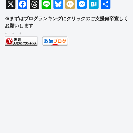
X
F
T
Li
Bl
M
M
H
共
a
hr
n
u
ixi
e
at
有
※まずはブログランキングにクリックのご支援何卒宜しく
c
e
e
e
ss
e
お願いします
e
a
sk
e
n
↓ ↓ ↓
b
d
y
n
a
o
s
g
o
er
k