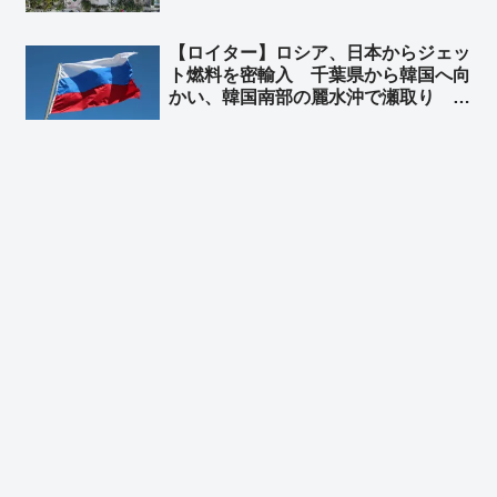
こういう事。日本も中国に支配された
ら中国企業の手抜き建築物だらけにな
【ロイター】ロシア、日本からジェッ
り、多くの日本国民が建築物の下敷き
ト燃料を密輸入 千葉県から韓国へ向
に…」
かい、韓国南部の麗水沖で瀬取り ➾
ネット「『外国軍機への燃料給油も戦
争加担行為だーーー！』の左翼さん、
これは全力でスルーするもよう」