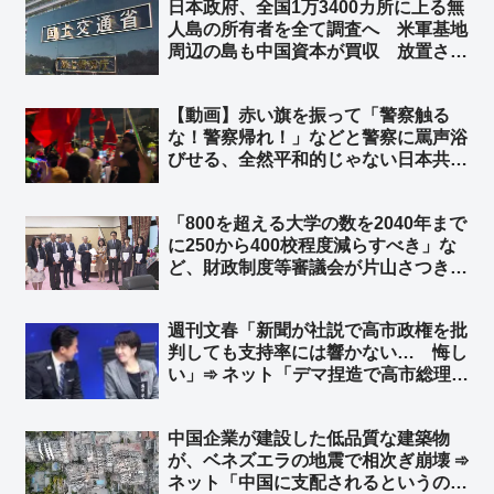
日本政府、全国1万3400カ所に上る無
ですね？ 法務省さんw」「岸田政権、
人島の所有者を全て調査へ 米軍基地
公明党が政権にいた時ですね？」
周辺の島も中国資本が買収 放置され
た島が安全保障上の不安要因に ➾ ネ
ット「朝鮮日報の記事で教えてもらう
【動画】赤い旗を振って「警察触る
とは… 地上波では絶対にしないニュ
な！警察帰れ！」などと警察に罵声浴
ース」
びせる、全然平和的じゃない日本共産
党デモ ➾ ネット「平和を叫んだら何
やっても良いとか思ってんだろな」
「800を超える大学の数を2040年まで
「必死に世間に悪行を宣伝しまくる共
に250から400校程度減らすべき」な
産党ｗｗｗ」
ど、財政制度等審議会が片山さつき財
務大臣に意見書 ➾ ネット「大賛
成！！！」「外国人留学生頼みの大学
週刊文春「新聞が社説で高市政権を批
は潰しまくって構わんぞ」「武雄アジ
判しても支持率には響かない… 悔し
ア大学ｗｗｗ」
い」➾ ネット「デマ捏造で高市総理を
叩くからでしょ」「誰も新聞の社説な
んて読んでいないのである」「そんな
中国企業が建設した低品質な建築物
ことより中傷動画の証拠だせよｗｗ」
が、ベネズエラの地震で相次ぎ崩壊 ➾
ネット「中国に支配されるというのは