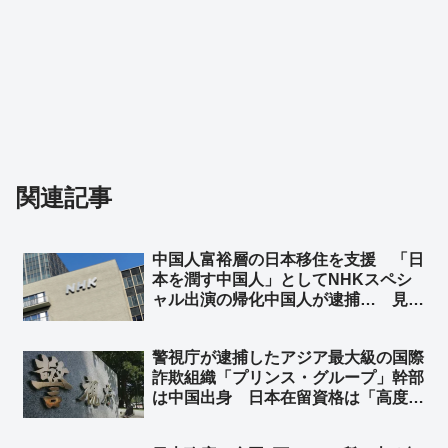
関連記事
中国人富裕層の日本移住を支援 「日
本を潤す中国人」としてNHKスペシ
ャル出演の帰化中国人が逮捕… 見逃
しサービス配信停止 ➾ ネット「日本
を無茶苦茶にしてくれる中国人を宣伝
警視庁が逮捕したアジア最大級の国際
してあげてたわけだな？」
詐欺組織「プリンス・グループ」幹部
は中国出身 日本在留資格は「高度専
門職」➾ ネット「世界的な詐欺を働い
てくれる『高度専門職』だったわけで