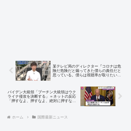
某テレビ局のディレクター『コロナは危
険だ危険だと煽ってきた僕らの責任だと
思っている。僕らは視聴率が取りたいか
ら煽ってきたけど、煽り続けた原因はテ
レビにあると思います』と、木村もりよ
医師(元厚生労働省医系技官)が暴露 ※動
バイデン大統領「プーチン大統領はウク
画
ライナ侵攻を決断する」＝ネットの反応
「押すなよ、押すなよ、絶対に押すな
よ？ 的なやつ？これ」
ホーム
国際最新ニュース