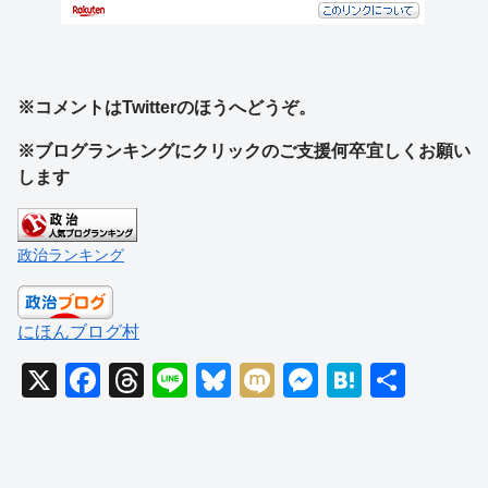
※コメントはTwitterのほうへどうぞ。
※ブログランキングにクリックのご支援何卒宜しくお願い
します
政治ランキング
にほんブログ村
X
F
T
Li
Bl
M
M
H
共
a
hr
n
u
ixi
e
at
有
c
e
e
e
ss
e
e
a
sk
e
n