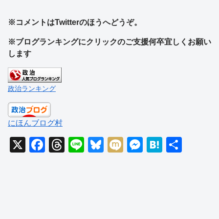
※コメントはTwitterのほうへどうぞ。
※ブログランキングにクリックのご支援何卒宜しくお願い
します
政治ランキング
にほんブログ村
X
F
T
Li
Bl
M
M
H
共
a
hr
n
u
ixi
e
at
有
c
e
e
e
ss
e
e
a
sk
e
n
b
d
y
n
a