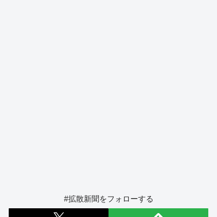
o
s
g
o
er
k
#拡散新聞をフォローする