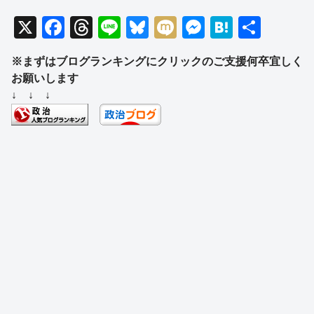
X
F
T
Li
Bl
M
M
H
共
a
hr
n
u
ixi
e
at
有
※まずはブログランキングにクリックのご支援何卒宜しく
c
e
e
e
ss
e
お願いします
e
a
sk
e
n
↓ ↓ ↓
b
d
y
n
a
o
s
g
o
er
k