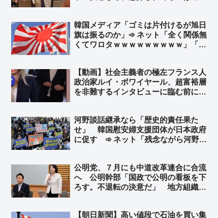
ャーシーじゃなく、コロナ禍で沖縄の
医療現場逼迫中に中国に行って宴会で
韓国メディア「ゴミは片付けるが旭日
踊ってたお前が愚弄されてるんだ、玉
旗は振るのか」➾ ネット「全く関係無
城」「主語拡大論法は毎回同じだな
くてワロタｗｗｗｗｗｗｗｗｗ」「旭
w」
日旗は見えて朝日新聞の社旗は見えぬ
のか」
【動画】社会主義者の極左フランス人
政治家ルイ・ボワイヤール、超富裕層
を非難するインタビューに臨む前に、
800万円のロレックス腕時計をこっそ
り外す ➾ ネット「社会主義の忠実な
河野談話継承なら「歴史的責任果た
実践者である」
せ」 韓国慰安婦支援団体が日本政府
に促す ➾ ネット「残念ながら河野談
話は継承してないんだわｗ 安倍政権
で上書きされたんだわｗ」
公明党、７月にも中道改革連合に合流
へ 公明幹部「国政で公明の看板を下
ろす。不退転の決意だ」 地方組織も
視野 ➾ ネット「公明も、というより
創価議員は党名をロンダリングしない
【朝日新聞】高い値段で石油を買い集
とジリ貧になるから必死になるわな」