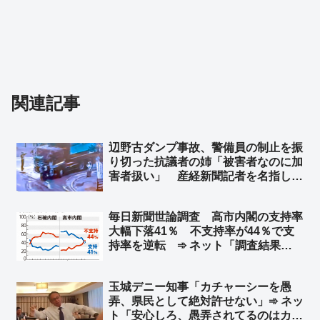
関連記事
辺野古ダンプ事故、警備員の制止を振
り切った抗議者の姉「被害者なのに加
害者扱い」 産経新聞記者を名指し非
難 ➾ ネット「被害者は警備員！！」
毎日新聞世論調査 高市内閣の支持率
大幅下落41％ 不支持率が44％で支
持率を逆転 ➾ ネット「調査結果
に”私怨”を加味してるだろ」「毎日新
聞なら次はこれくらいにするだろうと
玉城デニー知事「カチャーシーを愚
いう数字を出してくるよね」
弄、県民として絶対許せない」➾ ネッ
ト「安心しろ、愚弄されてるのはカチ