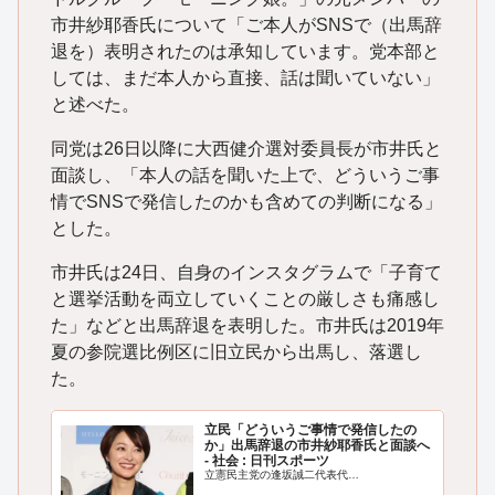
市井紗耶香氏について「ご本人がSNSで（出馬辞
退を）表明されたのは承知しています。党本部と
しては、まだ本人から直接、話は聞いていない」
と述べた。
同党は26日以降に大西健介選対委員長が市井氏と
面談し、「本人の話を聞いた上で、どういうご事
情でSNSで発信したのかも含めての判断になる」
とした。
市井氏は24日、自身のインスタグラムで「子育て
と選挙活動を両立していくことの厳しさも痛感し
た」などと出馬辞退を表明した。市井氏は2019年
夏の参院選比例区に旧立民から出馬し、落選し
た。
立民「どういうご事情で発信したの
か」出馬辞退の市井紗耶香氏と面談へ
- 社会 : 日刊スポーツ
立憲民主党の逢坂誠二代表代…