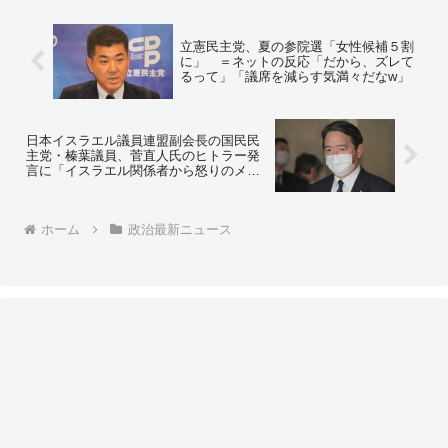
立憲民主党、夏の参院選「女性候補５割
に」 ＝ネットの反応「だから、ズレて
るって」「議席を減らす気満々だなw」
日本イスラエル議員連盟副会長の国民民
主党・榛葉議員、菅直人氏のヒトラー発
言に「イスラエル関係者から怒りのメー
ルや連絡があった」と明かす＝ネットの
反応「ヒトラーによって受けたユダヤの
苦痛からすりゃ、軽々しくヒトラーを用
ホーム
政治最新ニュース
いるなってことだわな」