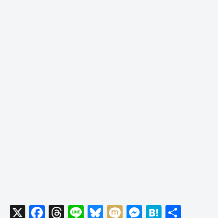
X
F
T
Li
Bl
M
M
H
共