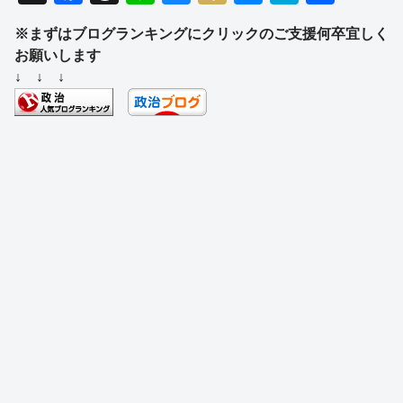
a
hr
n
u
ixi
e
at
有
※まずはブログランキングにクリックのご支援何卒宜しく
c
e
e
e
ss
e
お願いします
e
a
sk
e
n
↓ ↓ ↓
b
d
y
n
a
o
s
g
o
er
k