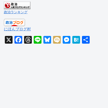
政治ランキング
にほんブログ村
X
F
T
Li
Bl
M
M
H
共
a
hr
n
u
ixi
e
at
有
c
e
e
e
ss
e
e
a
sk
e
n
b
d
y
n
a
o
s
g
o
er
k