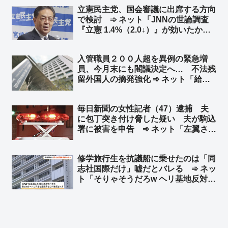
兵器の自国領内への持ち込みを可能に
立憲民主党、国会審議に出席する方向
する改正法案を可決したことを列挙
で検討 ➾ ネット「JNNの世論調査
『立憲 1.4%（2.0↓）』が効いたか？
w」「『先生が迎えに来てくれないと
学校へは行かない！』と言っていた登
入管職員２００人超を異例の緊急増
校拒否のガキ、全然迎えに来てくれな
員、今月末にも閣議決定へ… 不法残
いので登校を決意した？」
留外国人の摘発強化 ➾ ネット「給料
プラス歩合制にしても文句言わないか
らどんどん増やして頑張ってくれ」
毎日新聞の女性記者（47）逮捕 夫
「公明党と連立解消してから日本が正
に包丁突き付け脅した疑い 夫が駒込
常化してきてる」
署に被害を申告 ➾ ネット「左翼さん
怒りの『対話で解決』放棄へｗ」
修学旅行生を抗議船に乗せたのは「同
志社国際だけ」嘘だとバレる ➾ ネッ
ト「そりゃそうだろw ヘリ基地反対協
議会が修学旅行の中学生を乗せたこと
をブログに書いてるんだから」「東京
都内の2校だけでは済まないと思う
よ？」