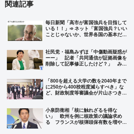
関連記事
毎日新聞「高市が富国強兵を目指して
いる！！」➾ ネット「富国強兵？いい
ことじゃないか、世界各国の基本だ
ろ」「毎日新聞は貧国弱兵が理想な
の？ww」
社民党・福島みずほ「中傷動画疑惑が
ーー」 記者「共同通信が証拠画像を
削除して記事修正したけど？」 みず
ほ「初めて聞いた……」➾ ネット「ア
ンテナ低すぎて草」
「800を超える大学の数を2040年まで
に250から400校程度減らすべき」な
ど、財政制度等審議会が片山さつき財
務大臣に意見書 ➾ ネット「大賛
成！！！」「外国人留学生頼みの大学
小泉防衛相「核に触れざるを得な
は潰しまくって構わんぞ」「武雄アジ
い」 欧州を例に核政策の議論求め
ア大学ｗｗｗ」
る フランスが核弾頭保有数を増やす
と表明したことや、フィンランドが核