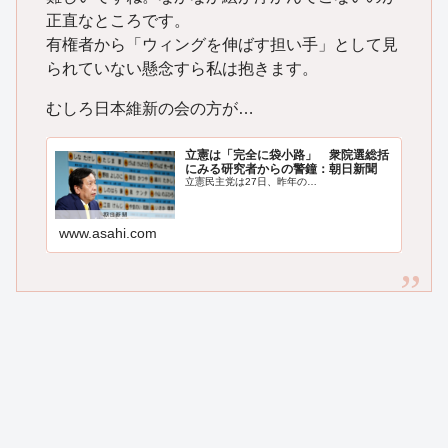
正直なところです。
有権者から「ウィングを伸ばす担い手」として見
られていない懸念すら私は抱きます。
むしろ日本維新の会の方が…
立憲は「完全に袋小路」 衆院選総括
にみる研究者からの警鐘：朝日新聞
立憲民主党は27日、昨年の…
www.asahi.com