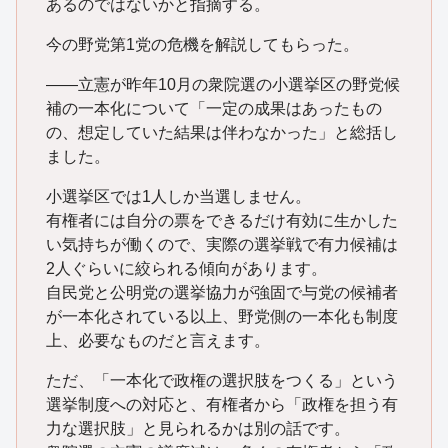
あるのではないかと指摘する。
今の野党第1党の危機を解説してもらった。
――立憲が昨年10月の衆院選の小選挙区の野党候
補の一本化について「一定の成果はあったもの
の、想定していた結果は伴わなかった」と総括し
ました。
小選挙区では1人しか当選しません。
有権者には自分の票をできるだけ有効に生かした
い気持ちが働くので、実際の選挙戦で有力候補は
2人ぐらいに絞られる傾向があります。
自民党と公明党の選挙協力が強固で与党の候補者
が一本化されている以上、野党側の一本化も制度
上、必要なものだと言えます。
ただ、「一本化で政権の選択肢をつくる」という
選挙制度への対応と、有権者から「政権を担う有
力な選択肢」と見られるかは別の話です。