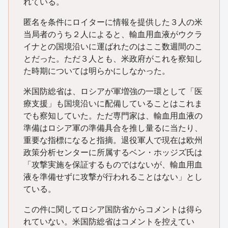
れている。
匿名を条件にロイターに情報を提供した３人の米
当局者のうち２人によると、輸血用血液がウクラ
イナとの国境沿いに運ばれたのはここ数週間のこ
とだった。ただ３人とも、米政府がこれを察知し
た時期については明らかにしなかった。
米国防総省は、ロシアが軍増強の一環として「医
療支援」も国境沿いに配備していることはこれま
でも察知していた。ただ専門家は、輸血用血液の
準備はロシア軍の準備具合を推し量るに当たり、
重要な指標になると指摘。退役軍人で現在は欧州
政策分析センターに所属するベン・ホッジズ氏は
「攻撃実施を保証するものではないが、輸血用血
液を準備せずに攻撃が行われることはない」とし
ている。
この件に関してロシア国防省からコメントは得ら
れていない。米国防総省はコメントを控えてい