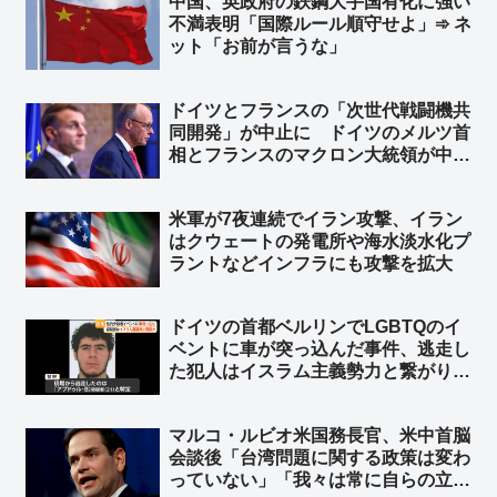
中国、英政府の鉄鋼大手国有化に強い
不満表明「国際ルール順守せよ」➾ ネ
ット「お前が言うな」
ドイツとフランスの「次世代戦闘機共
同開発」が中止に ドイツのメルツ首
相とフランスのマクロン大統領が中止
することで合意 ➾ ネット「で、ドイ
ツが日英伊の次世代戦闘機開発に相乗
米軍が7夜連続でイラン攻撃、イラン
りという流れ？」
はクウェートの発電所や‌海水淡水化プ
ラントなどインフラにも攻撃を拡大
ドイツの首都ベルリンでLGBTQのイ
ベントに車が突っ込んだ事件、逃走し
た犯人はイスラム主義勢力と繋がり
➾ ネット「左翼『差別主義者の右翼に
よる犯行だろ！』→ 『えっ？…イス
マルコ・ルビオ米国務長官、米中首脳
ラム…』→『……』←この展開だろ
会談後「台湾問題に関する政策は変わ
ww」
っていない」「我々は常に自らの立場