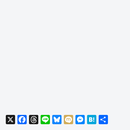
X
F
T
Li
Bl
M
M
H
共
a
hr
n
u
ixi
e
at
有