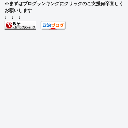
※まずはブログランキングにクリックのご支援何卒宜しく
c
e
e
e
ss
e
お願いします
e
a
sk
e
n
↓ ↓ ↓
b
d
y
n
a
o
s
g
o
er
k