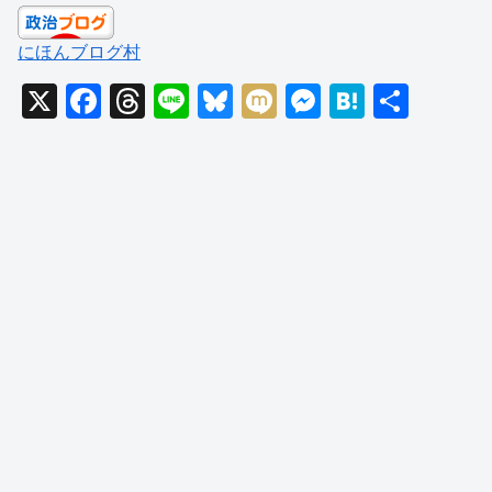
にほんブログ村
X
F
T
Li
Bl
M
M
H
共
a
hr
n
u
ixi
e
at
有
c
e
e
e
ss
e
e
a
sk
e
n
b
d
y
n
a
o
s
g
o
er
k