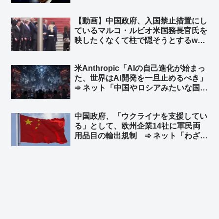
を明確にしている」と発言 台湾外交
部長が米国に謝意 ➾ ネット「日本の
【動画】中国政府、入国禁止措置にし
マスゴミさんによると、米中会談で日
ているマルコ・ルビオ米国務長官氏を
本と台湾は梯子を外された設定なのに
映したくなくて柱で隠そうとするw
ｗ」
柱も合成の可能性w ➾ ネット「ルビオ
だけ会食時におかず一品減らされそう
米Anthropic「AIの自己進化が始まっ
w」
た、世界はAI開発を一旦止めるべき」
➾ ネット「中国やロシアみたいな国が
ある限り無理だな」「映画化まったな
し！」
中国政府、「ウクライナを支援してい
る」として、欧州企業14社に軍民両
用品目の輸出規制 ➾ ネット「わざわ
ざ日本の味方作ってくれるのかよｗ」
「セルフ包囲網構築しつつあるなｗ」