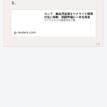
る。
ロシア、輸血用血液をウクライナ国境
付近に移動 戦闘準備か＝米当局者
ウクライナとの国境付近で軍…
jp.reuters.com