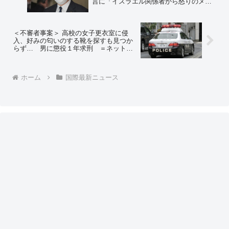
言に「イスラエル関係者から怒りのメー
ルや連絡があった」と明かす＝ネットの
反応「ヒトラーによって受けたユダヤの
苦痛からすりゃ、軽々しくヒトラーを用
いるなってことだわな」
＜不審者事案＞ 高校の女子更衣室に侵
入、好みの匂いのする靴を探すも見つか
らず… 男に懲役１年求刑 ＝ネットの
反応「違いのわかる男」「この道のプロ
は険しそうだ」「もうこれ靴のソムリエ
だろ」
ホーム
国際最新ニュース