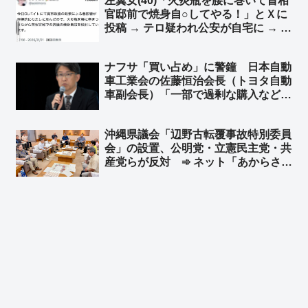
左翼女(40)「火炎瓶を腰に巻いて首相
される沖縄の異常」「オールドメディ
官邸前で焼身自○してやる！」とＸに
アの報道しない自由大活躍ｗｗ」
投稿 → テロ疑われ公安が自宅に → 左
翼女「冗談だったのに…」➾ ネット
「テロ予告しておいて警察が来たら被
ナフサ「買い占め」に警鐘 日本自動
害者面って、まんま左翼仕草だな」
車工業会の佐藤恒治会長（トヨタ自動
車副会長）「一部で過剰な購入などが
みられる。昨年の購入量を基準に適正
な取引を呼び掛けていく」➾ ネット
沖縄県議会「辺野古転覆事故特別委員
「TBS・テレ朝『アーアーアー 聞こ
会」の設置、公明党・立憲民主党・共
えないーーー』」
産党らが反対 ➾ ネット「あからさま
だねぇ」「もう悪の枢軸だろ」「遺族
の感情をする逆なでする政党がコイツ
らな」