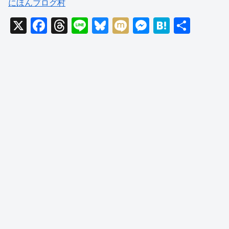
にほんブログ村
X
F
T
Li
Bl
M
M
H
共
a
hr
n
u
ixi
e
at
有
c
e
e
e
ss
e
e
a
sk
e
n
b
d
y
n
a
o
s
g
o
er
k