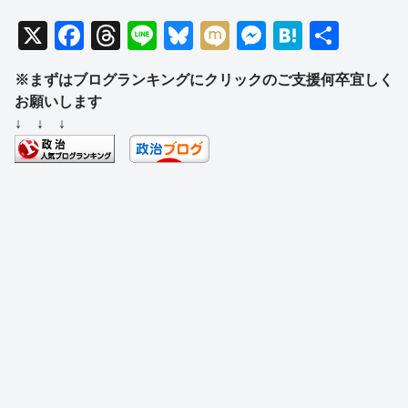
X
F
T
Li
Bl
M
M
H
共
a
hr
n
u
ixi
e
at
有
※まずはブログランキングにクリックのご支援何卒宜しく
c
e
e
e
ss
e
お願いします
e
a
sk
e
n
↓ ↓ ↓
b
d
y
n
a
o
s
g
o
er
k