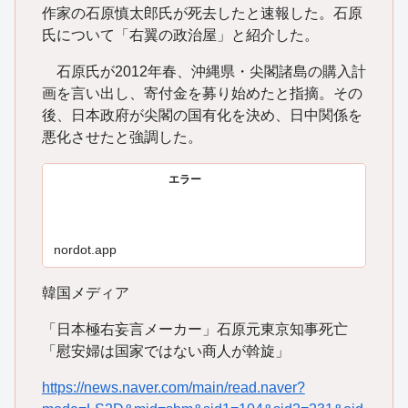
作家の石原慎太郎氏が死去したと速報した。石原
氏について「右翼の政治屋」と紹介した。
石原氏が2012年春、沖縄県・尖閣諸島の購入計
画を言い出し、寄付金を募り始めたと指摘。その
後、日本政府が尖閣の国有化を決め、日中関係を
悪化させたと強調した。
エラー
nordot.app
韓国メディア
「日本極右妄言メーカー」石原元東京知事死亡
「慰安婦は国家ではない商人が斡旋」
https://news.naver.com/main/read.naver?