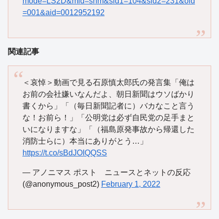
mode=LS2D&mid=shm&sid1=104&sid2=231&oid
=001&aid=0012952192
関連記事
＜哀悼＞動画で見る石原慎太郎氏の発言集「俺は
お前の会社嫌いなんだよ、朝日新聞はウソばかり
書くから」「（毎日新聞記者に）バカなこと言う
な！お前ら！」「公明党は必ず自民党の足手まと
いになりますな」「（福島原発事故から帰還した
消防士らに）本当にありがとう…」
https://t.co/sBdJOIQQSS
— アノニマス ポスト ニュースとネットの反応
(@anonymous_post2)
February 1, 2022