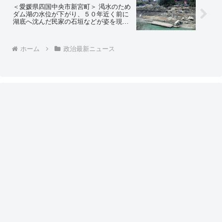
いになりますな」「（福島原発事故から
＜愛媛県四国中央市新宮町＞ 渇水のため
帰還した消防士らに）本当にありがと
ダム湖の水位が下がり、５０年近く前に
う…」
湖底へ沈んだ民家の石垣などが姿を現
す 「湖底のマチュピチュ」として知ら
れる ＝ネットの反応「マチュピチュど
れだよ」「もう言ったもん勝ちの世界」
ホーム
政治最新ニュース