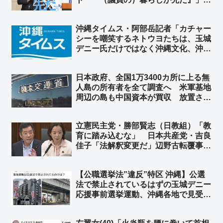
「『週刊誌ネタが先だ』に変えるべ
き」
沖縄タイムス・阿部岳記者「カチャー
シーを嘲笑するネトウヨたちは、玉城
デニー氏だけではなく沖縄文化、沖縄
そのものを嘲笑している。醜い差別」
➾ ネット「論点すり替え王」「『左翼
日本政府、全国1万3400カ所に上る無
は主語をデカくする』『デモ参加者を
人島の所有者を全て調査へ 米軍基地
盛る』← これはセットな」
周辺の島も中国資本が買収 放置され
た島が安全保障上の不安要因に ➾ ネ
ット「朝鮮日報の記事で教えてもらう
立憲民主党・勝部賢志（日教組）「教
とは… 地上波では絶対にしないニュ
育に踏み込むな」 日本共産党・吉良
ース」
佳子「法解釈変更だ」辺野古転覆事故
めぐり文科省を批判 ➾ ネット「よほ
ど都合が悪いようだな」「こんな連
【公職選挙法”違反”特区 沖縄】公選
中、絶対に議席が増えることない
法で禁止されているはずの玉城デニー
わ…」
応援事前選挙運動、沖縄各地で見受け
られる件 ➾ ネット「デニーも日本共
産党もいつもやってる… そして黙認