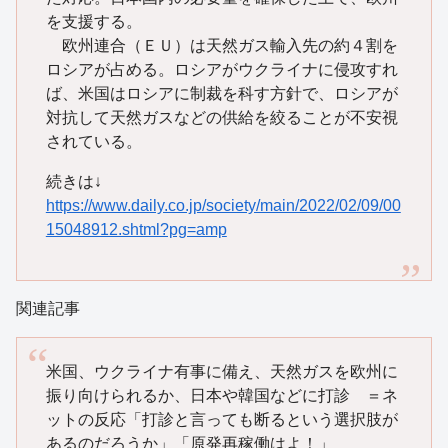
を支援する。
欧州連合（ＥＵ）は天然ガス輸入先の約４割を
ロシアが占める。ロシアがウクライナに侵攻すれ
ば、米国はロシアに制裁を科す方針で、ロシアが
対抗して天然ガスなどの供給を絞ることが不安視
されている。
続きは↓
https://www.daily.co.jp/society/main/2022/02/09/00
15048912.shtml?pg=amp
関連記事
米国、ウクライナ有事に備え、天然ガスを欧州に
振り向けられるか、日本や韓国などに打診 ＝ネ
ットの反応「打診と言っても断るという選択肢が
あるのだろうか」「原発再稼働はよ！」