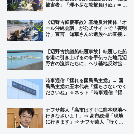
被害者」「理不尽な攻撃負けぬ」➾ ネ
ット「誰が見ても死亡した警備員さん
が被害者だろ」「こんな無茶苦茶なこ
《辺野古転覆事故》基地反対団体「オ
と言ってる集会の写真で玉城デニーの
ール沖縄会議」が公式サイトで「喪明
旗が風でなびいてるねー」
け」宣言 知華さんの遺族への直接謝
罪よりも先に、辺野古での迷惑行為を
再開
【辺野古抗議船転覆事故】転覆した船
を港に引き上げるのを手伝った地元辺
野古の漁師たちに、ヘリ基地反対協議
会協側から謝罪や挨拶など、一切無
し… ➾ 今野忍氏「人として最低限の
時事通信「揺れる国民民主党」→ 国
礼節とマナーがあれば、地元とここま
民民主党の玉木代表「揺らさないでく
で揉めないのではないでしょうか」
ださいね」➾ ネット「時事通信『揺ら
してやる！揺らす記事しか書かない
ぞ！』」
ナフサ芸人「高市はすぐに熊本現地へ
行きなさいよ！」⇒ 高市総理「現地
に行きます」⇒ ナフサ芸人「行くん
じゃない！」➾ ネット「さすがTBS
御用達の芸人さんw」