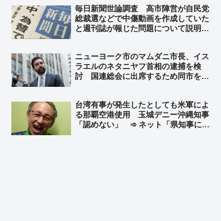
毎日新聞世論調査 高市陣営が自民党
総裁選などで中傷動画を作成していた
と週刊誌が報じた問題について説明責
任を「果たしていない」38％で最
多 ➾ ネット「その中傷動画が捏造だ
ニューヨーク市のマムダニ市長、イス
ったことについて文春と共同通信は説
ラエルのネタニヤフ首相の逮捕を検
明責任を果たしているか、も聞いてく
討 国連総会に出席するため同市を訪
れ」
れた時に逮捕 ➾ ネット「で、プーチ
ンにも逮捕状出てるけど、同じ事しな
台湾有事が発生したとしても米軍によ
いよね？」
る那覇空港使用 玉城デニー沖縄知事
「認めない」 ➾ ネット「県知事にそ
んな権限はありませんｗｗｗｗｗ」
「中国軍ならＯＫするんだろ？w」