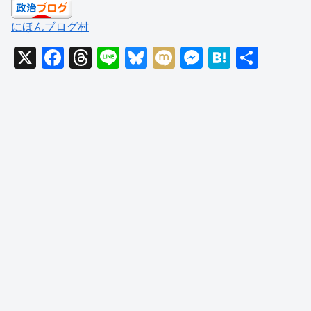
にほんブログ村
X
F
T
Li
Bl
M
M
H
共
a
hr
n
u
ixi
e
at
有
c
e
e
e
ss
e
e
a
sk
e
n
b
d
y
n
a
o
s
g
o
er
k