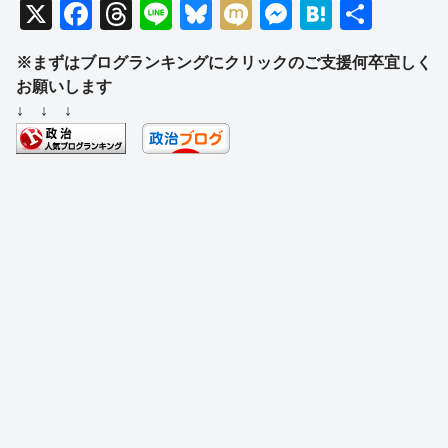
X
F
T
Li
Bl
M
M
H
共
a
hr
n
u
ixi
e
at
有
※まずはブログランキングにクリックのご支援何卒宜しく
c
e
e
e
ss
e
お願いします
e
a
sk
e
n
↓ ↓ ↓
b
d
y
n
a
o
s
g
o
er
k