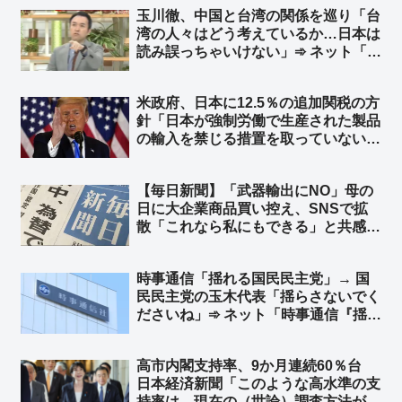
玉川徹、中国と台湾の関係を巡り「台
してるじゃねーかww」
湾の人々はどう考えているか…日本は
読み誤っちゃいけない」➾ ネット「日
本人がどう考えてるのか、いつも読み
誤りまくってる玉川さんが？w」「じ
米政府、日本に12.5％の追加関税の方
ゃあ台湾に取材に行けよ、まあ外省人
針「日本が強制労働で生産された製品
ばかり取材するだろうけど」
の輸入を禁じる措置を取っていない」
として ➾ ネット「中国製の太陽光パ
ネルのことですね？」「中国製品の輸
【毎日新聞】「武器輸出にNO」母の
入を止めればいいのかな？」
日に大企業商品買い控え、SNSで拡
散「これなら私にもできる」と共感が
広がっている ➾ ネット「いったいこ
の記事はどこの世界の話をしてるん
時事通信「揺れる国民民主党」→ 国
だ？」「これなら私にもできる
民民主党の玉木代表「揺らさないでく
→『毎日新聞不買運動』w」
ださいね」➾ ネット「時事通信『揺ら
してやる！揺らす記事しか書かない
ぞ！』」
高市内閣支持率、9か月連続60％台
日本経済新聞「このような高水準の支
持率は、現在の（世論）調査方法が導