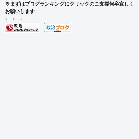
※まずはブログランキングにクリックのご支援何卒宜しく
c
e
e
e
ss
e
お願いします
e
a
sk
e
n
↓ ↓ ↓
b
d
y
n
a
o
s
g
o
er
k