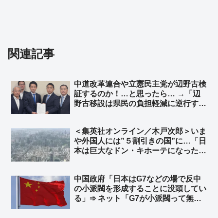
関連記事
中道改革連合や立憲民主党が辺野古検
証するのか！…と思ったら… →「辺
野古移設は県民の負担軽減に逆行す
る。直ちに再考し、真に実効性のある
解決策を検討するよう強く要請する」
＜集英社オンライン／木戸次郎＞いま
中道・沖縄支部長が小川代表に要望
や外国人には”５割引きの国”に…「日
本は巨大なドン・キホーテになった」
円安ニッポンへの警鐘、「責任ある積
極財政」の責任は誰が取るのか ➾ ネ
中国政府「日本はG7などの場で反中
ット「じゃあ長年の緊縮財政で貧しく
の小派閥を形成することに没頭してい
なった国民、誰か責任とってくれよ」
る」➾ ネット「G7が小派閥って無理
があるぞ」「お前らだって、ジンバブ
エやミャンマーと極小派閥形成に没頭