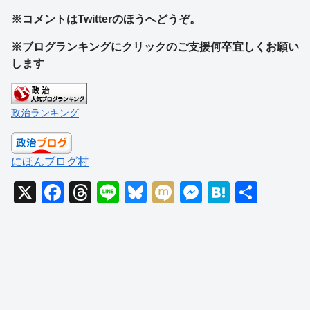
※コメントはTwitterのほうへどうぞ。
※ブログランキングにクリックのご支援何卒宜しくお願い
します
政治ランキング
にほんブログ村
X
F
T
Li
Bl
M
M
H
共
a
hr
n
u
ixi
e
at
有
c
e
e
e
ss
e
e
a
sk
e
n
b
d
y
n
a
o
s
g