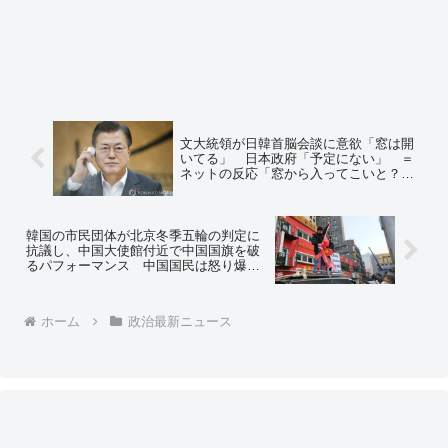
文大統領が日韓首脳会談に意欲「窓は開
いてる」 日本政府「予定にない」 ＝
ネットの反応「窓から入ってこいと？」
「寒いから窓は閉めとけ」「口を開けて
待っている、の間違いじゃないか？」
韓国の市民団体が北京冬季五輪の判定に
抗議し、中国大使館付近で中国国旗を破
るパフォーマンス 中国国民は怒り爆発
「絶対に許さない」＝ネットの反応
「あ、中国相手にこれはやばいぞｗｗ」
ホーム
政治最新ニュース