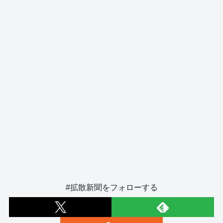
o
er
k
#拡散新聞をフォローする