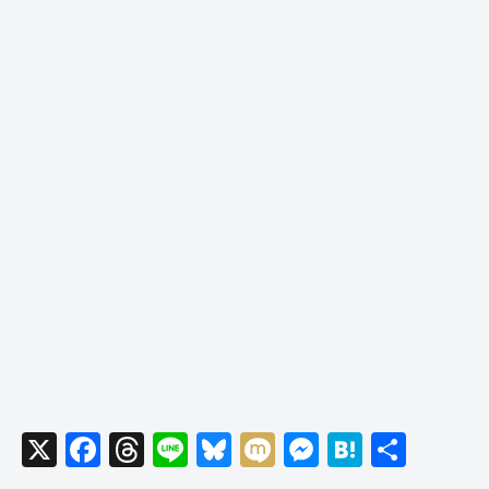
X
F
T
Li
Bl
M
M
H
共
a
hr
n
u
ixi
e
at
有