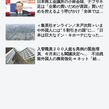
日本商工会議所の小林会頭、ナフサ不
足は「企業の買いだめが原因」買いだ
めを控えるよう呼びかけ「全体では足
りているということだから、みんな少
しずつやはり努力していかないと」➾
＜集英社オンライン／木戸次郎＞いま
ネット「TBS『アーアーアー 聞こえ
や外国人には”５割引きの国”に…「日
ないーー』」「TBSは報道してないな
本は巨大なドン・キホーテになった」
ｗｗ」
円安ニッポンへの警鐘、「責任ある積
極財政」の責任は誰が取るのか ➾ ネ
入管職員２００人超を異例の緊急増
ット「じゃあ長年の緊縮財政で貧しく
員、今月末にも閣議決定へ… 不法残
なった国民、誰か責任とってくれよ」
留外国人の摘発強化 ➾ ネット「給料
プラス歩合制にしても文句言わないか
らどんどん増やして頑張ってくれ」
「公明党と連立解消してから日本が正
常化してきてる」