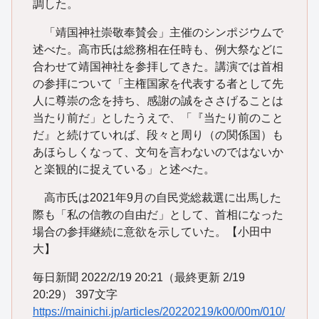
調した。
「靖国神社崇敬奉賛会」主催のシンポジウムで
述べた。高市氏は総務相在任時も、例大祭などに
合わせて靖国神社を参拝してきた。講演では首相
の参拝について「主権国家を代表する者として先
人に尊崇の念を持ち、感謝の誠をささげることは
当たり前だ」としたうえで、「『当たり前のこと
だ』と続けていれば、段々と周り（の関係国）も
あほらしくなって、文句を言わないのではないか
と楽観的に捉えている」と述べた。
高市氏は2021年9月の自民党総裁選に出馬した
際も「私の信教の自由だ」として、首相になった
場合の参拝継続に意欲を示していた。【小田中
大】
毎日新聞 2022/2/19 20:21（最終更新 2/19
20:29） 397文字
https://mainichi.jp/articles/20220219/k00/00m/010/