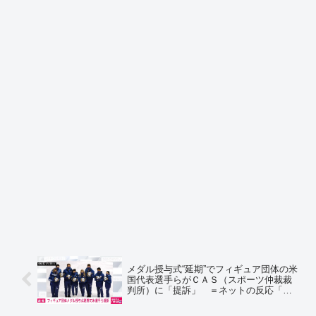
メダル授与式“延期”でフィギュア団体の米
国代表選手らがＣＡＳ（スポーツ仲裁裁
判所）に「提訴」 ＝ネットの反応「ス
キージャンプのスーツはダメで、ドーピ
ングは出場ＯＫとか、謎の判断も今更だ