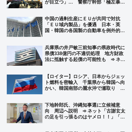
が目立つ」… 警察庁幹部「極左暴力
集団も確認」 その「過激派」の面々
を擁してきたのが、抗議船を運航して
中国の過剰生産にＥＵが共同で対抗
いたヘリ基地反対協議会 ➾ネット「こ
「ＥＵ域内製品」を優遇 日本・英
の事実だけ見ても、教育基本法違反だ
国・韓国の各国製の自動車を例外的に
ろう」
優遇対象 ➾ ネット「日本も相互主義
でＥＵを優遇しなきゃ！ そして中国
兵庫県の井戸敏三前知事の県政時代に
を冷遇しなきゃ！」
県債338億円の不適切処理 地方財政
法に抵触する起債の可能性も ➾ ネッ
ト「井戸前知事を刑事告発すべきだよ
な」「これがバレないように斎藤知事
【ロイター】ロシア、日本からジェッ
へのクーデターを画策したんですか
ト燃料を密輸入 千葉県から韓国へ向
ね？」
かい、韓国南部の麗水沖で瀬取り ➾
ネット「『外国軍機への燃料給油も戦
争加担行為だーーー！』の左翼さん、
下地幹郎氏、沖縄知事選に立候補意
これは全力でスルーするもよう」
向 周辺へ説明 ➾ ネット「古謝玄太
の足を引っ張るのはヤメロ！！」「ふ
ざけんなよマジで」