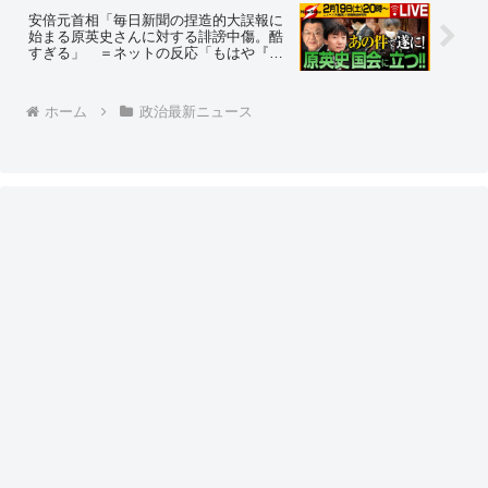
けどメチャクチャだよね」
安倍元首相「毎日新聞の捏造的大誤報に
始まる原英史さんに対する誹謗中傷。酷
すぎる」 ＝ネットの反応「もはや『免
責特権』は、『特定野党にとって気に入
らない人物の犯罪・不正をでっち上げ
る』為にあるようなものなの」
ホーム
政治最新ニュース