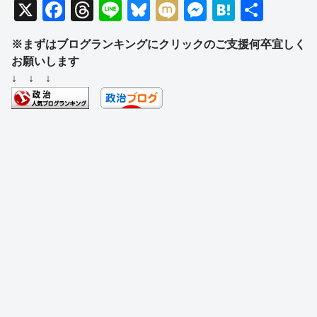
X
F
T
Li
Bl
M
M
H
共
a
hr
n
u
ixi
e
at
有
※まずはブログランキングにクリックのご支援何卒宜しく
c
e
e
e
ss
e
お願いします
e
a
sk
e
n
↓ ↓ ↓
b
d
y
n
a
o
s
g
o
er
k