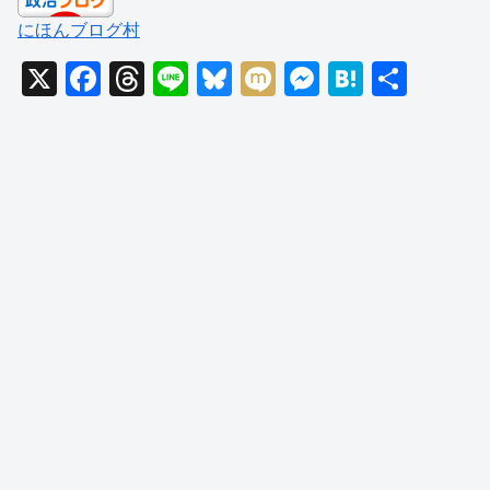
にほんブログ村
X
F
T
Li
Bl
M
M
H
共
a
hr
n
u
ixi
e
at
有
c
e
e
e
ss
e
e
a
sk
e
n
b
d
y
n
a
o
s
g
o
er
k