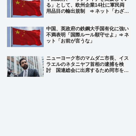
る」として、欧州企業14社に軍民両
用品目の輸出規制 ➾ ネット「わざわ
ざ日本の味方作ってくれるのかよｗ」
「セルフ包囲網構築しつつあるなｗ」
中国、英政府の鉄鋼大手国有化に強い
不満表明「国際ルール順守せよ」➾ ネ
ット「お前が言うな」
ニューヨーク市のマムダニ市長、イス
ラエルのネタニヤフ首相の逮捕を検
討 国連総会に出席するため同市を訪
れた時に逮捕 ➾ ネット「で、プーチ
ンにも逮捕状出てるけど、同じ事しな
いよね？」