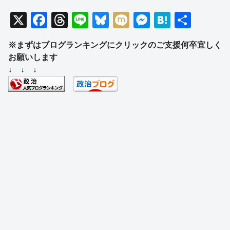
X
F
T
Li
Bl
M
M
H
共
a
hr
n
u
ixi
e
at
有
※まずはブログランキングにクリックのご支援何卒宜しく
c
e
e
e
ss
e
お願いします
e
a
sk
e
n
↓ ↓ ↓
b
d
y
n
a
o
s
g
o
er
k