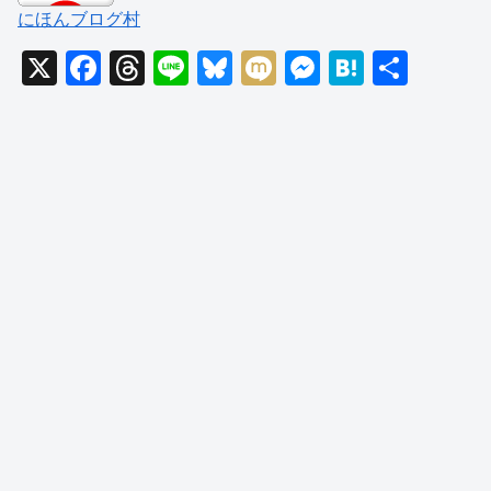
にほんブログ村
X
F
T
Li
Bl
M
M
H
共
a
hr
n
u
ixi
e
at
有
c
e
e
e
ss
e
e
a
sk
e
n
b
d
y
n
a
o
s
g
o
er
k