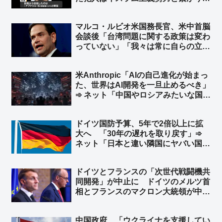
➾ ネット「左翼『差別主義者の右翼に
よる犯行だろ！』→ 『えっ？…イス
マルコ・ルビオ米国務長官、米中首脳
ラム…』→『……』←この展開だろ
会談後「台湾問題に関する政策は変わ
ww」
っていない」「我々は常に自らの立場
を明確にしている」と発言 台湾外交
部長が米国に謝意 ➾ ネット「日本の
米Anthropic「AIの自己進化が始まっ
マスゴミさんによると、米中会談で日
た、世界はAI開発を一旦止めるべき」
本と台湾は梯子を外された設定なのに
➾ ネット「中国やロシアみたいな国が
ｗ」
ある限り無理だな」「映画化まったな
し！」
ドイツ国防予算、5年で2倍以上に拡
大へ 「30年の遅れを取り戻す」➾
ネット「日本と違い隣国にヤバい国が
無くてもこうだからな」
ドイツとフランスの「次世代戦闘機共
同開発」が中止に ドイツのメルツ首
相とフランスのマクロン大統領が中止
することで合意 ➾ ネット「で、ドイ
ツが日英伊の次世代戦闘機開発に相乗
中国政府、「ウクライナを支援してい
りという流れ？」