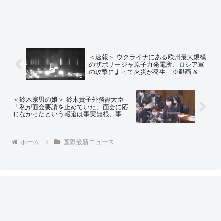
＜速報＞ ウクライナにある欧州最大規模
のザポリージャ原子力発電所、ロシア軍
の攻撃によって火災が発生 ※動画 & ラ
イブ映像あり ＝ネットの反応「もろに
原発を狙って、執拗に砲撃してるじゃ
ん…」
＜鈴木宗男の娘＞ 鈴木貴子外務副大臣
「私が面会要請を止めていた、面会に応
じなかったという報道は事実無根。事実
関係として、ウクライナのコルスンスキ
ー駐日大使と直接やり取りもありました
が、口頭での要請はあったが書面での要
ホーム
国際最新ニュース
請が届いていなかった」