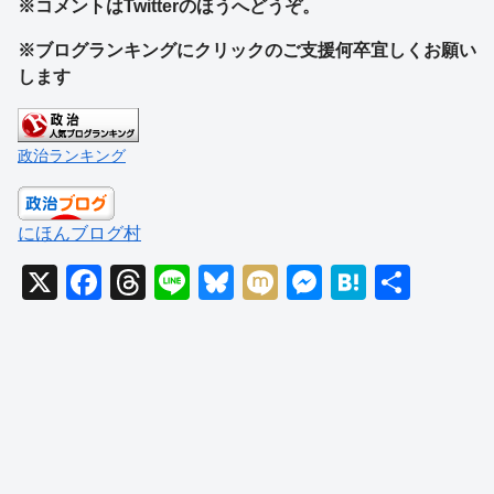
※コメントはTwitterのほうへどうぞ。
※ブログランキングにクリックのご支援何卒宜しくお願い
します
政治ランキング
にほんブログ村
X
F
T
Li
Bl
M
M
H
共
a
hr
n
u
ixi
e
at
有
c
e
e
e
ss
e
e
a
sk
e
n
b
d
y
n
a
o
s
g
o
er