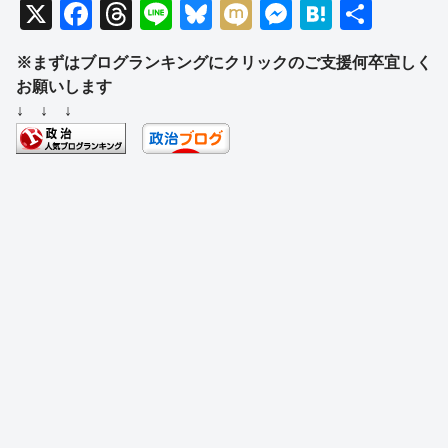
X
F
T
Li
Bl
M
M
H
共
a
hr
n
u
ixi
e
at
有
※まずはブログランキングにクリックのご支援何卒宜しく
c
e
e
e
ss
e
お願いします
e
a
sk
e
n
↓ ↓ ↓
b
d
y
n
a
o
s
g
o
er
k