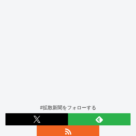
k
#拡散新聞をフォローする