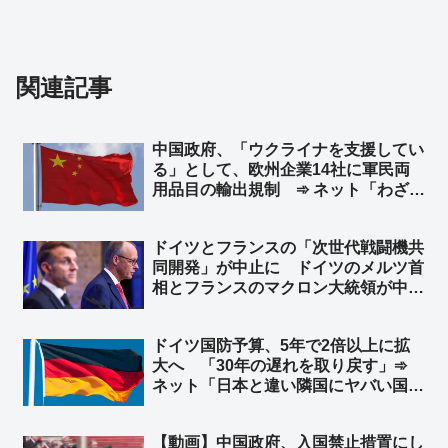
関連記事
中国政府、「ウクライナを支援してい
る」として、欧州企業14社に軍民両
用品目の輸出規制 ➾ ネット「わざわ
ざ日本の味方作ってくれるのかよｗ」
「セルフ包囲網構築しつつあるなｗ」
ドイツとフランスの「次世代戦闘機共
同開発」が中止に ドイツのメルツ首
相とフランスのマクロン大統領が中止
することで合意 ➾ ネット「で、ドイ
ツが日英伊の次世代戦闘機開発に相乗
ドイツ国防予算、5年で2倍以上に拡
りという流れ？」
大へ 「30年の遅れを取り戻す」➾
ネット「日本と違い隣国にヤバい国が
無くてもこうだからな」
【動画】中国政府、入国禁止措置にし