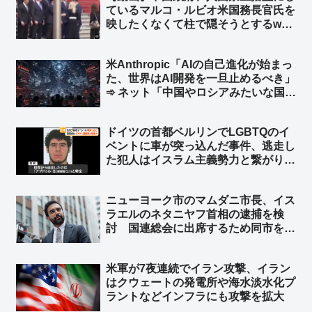
ているマルコ・ルビオ米国務長官氏を
映したくなくて柱で隠そうとするw
柱も合成の可能性w ➾ ネット「ルビオ
だけ会食時におかず一品減らされそう
米Anthropic「AIの自己進化が始まっ
w」
た、世界はAI開発を一旦止めるべき」
➾ ネット「中国やロシアみたいな国が
ある限り無理だな」「映画化まったな
し！」
ドイツの首都ベルリンでLGBTQのイ
ベントに車が突っ込んだ事件、逃走し
た犯人はイスラム主義勢力と繋がり
➾ ネット「左翼『差別主義者の右翼に
よる犯行だろ！』→ 『えっ？…イス
ニューヨーク市のマムダニ市長、イス
ラム…』→『……』←この展開だろ
ラエルのネタニヤフ首相の逮捕を検
ww」
討 国連総会に出席するため同市を訪
れた時に逮捕 ➾ ネット「で、プーチ
ンにも逮捕状出てるけど、同じ事しな
米軍が7夜連続でイラン攻撃、イラン
いよね？」
はクウェートの発電所や‌海水淡水化プ
ラントなどインフラにも攻撃を拡大