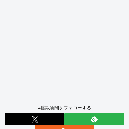
o
er
k
#拡散新聞をフォローする