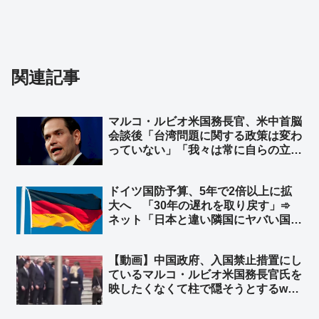
関連記事
マルコ・ルビオ米国務長官、米中首脳
会談後「台湾問題に関する政策は変わ
っていない」「我々は常に自らの立場
を明確にしている」と発言 台湾外交
部長が米国に謝意 ➾ ネット「日本の
ドイツ国防予算、5年で2倍以上に拡
マスゴミさんによると、米中会談で日
大へ 「30年の遅れを取り戻す」➾
本と台湾は梯子を外された設定なのに
ネット「日本と違い隣国にヤバい国が
ｗ」
無くてもこうだからな」
【動画】中国政府、入国禁止措置にし
ているマルコ・ルビオ米国務長官氏を
映したくなくて柱で隠そうとするw
柱も合成の可能性w ➾ ネット「ルビオ
だけ会食時におかず一品減らされそう