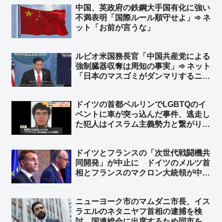
中国、英政府の鉄鋼大手国有化に強い
w」
不満表明「国際ルール順守せよ」➾ ネ
ット「お前が言うな」
ルビオ米国務長官「中国共産党による
強制臓器収奪は周知の事実」➾ ネット
「日本のマスゴミがダンマリするニュ
ースですわｗｗ」
ドイツの首都ベルリンでLGBTQのイ
ベントに車が突っ込んだ事件、逃走し
た犯人はイスラム主義勢力と繋がり
➾ ネット「左翼『差別主義者の右翼に
よる犯行だろ！』→ 『えっ？…イス
ドイツとフランスの「次世代戦闘機共
ラム…』→『……』←この展開だろ
同開発」が中止に ドイツのメルツ首
ww」
相とフランスのマクロン大統領が中止
することで合意 ➾ ネット「で、ドイ
ツが日英伊の次世代戦闘機開発に相乗
ニューヨーク市のマムダニ市長、イス
りという流れ？」
ラエルのネタニヤフ首相の逮捕を検
討 国連総会に出席するため同市を訪