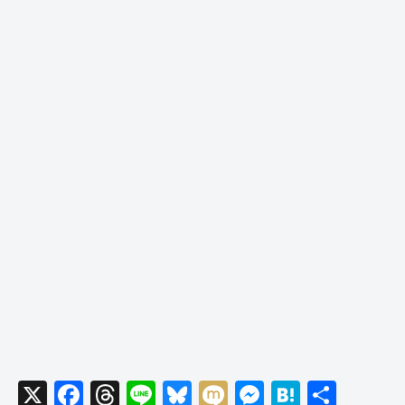
X
F
T
Li
Bl
M
M
H
共