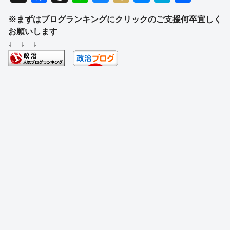
a
hr
n
u
ixi
e
at
有
※まずはブログランキングにクリックのご支援何卒宜しく
c
e
e
e
ss
e
お願いします
e
a
sk
e
n
↓ ↓ ↓
b
d
y
n
a
o
s
g
o
er
k