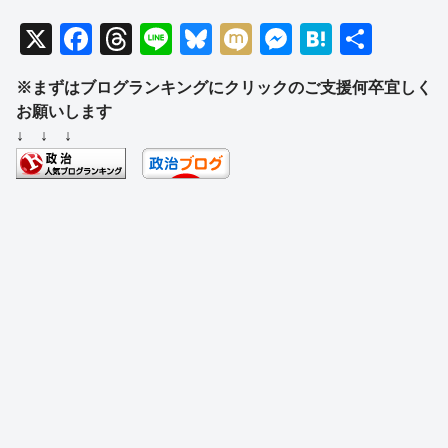
X
F
T
Li
Bl
M
M
H
共
a
hr
n
u
ixi
e
at
有
※まずはブログランキングにクリックのご支援何卒宜しく
c
e
e
e
ss
e
お願いします
e
a
sk
e
n
↓ ↓ ↓
b
d
y
n
a
o
s
g
o
er
k