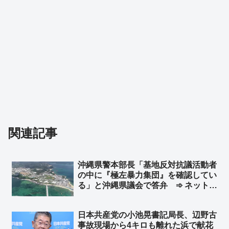
関連記事
沖縄県警本部長「基地反対抗議活動者
の中に『極左暴力集団』を確認してい
る」と沖縄県議会で答弁 ➾ ネット
「国民みんな知ってた」「そんな所に
高校生を研修と称して送り込む学校が
日本共産党の小池晃書記局長、辺野古
あるらしい」
事故現場から4キロも離れた浜で献花