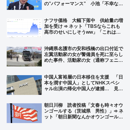
の”パフォーマンス” 小池「不幸な事
故の政治利用をやめろ！」➾ ネット
「共産党関係団体が高校生を政治利用
ナフサ価格 大幅下落中 供給量の増
したことで起こった事故だぞ？」「マ
加を受け ➾ ネット「TBSならこれも
ジで言ってるなら人間じゃねぇ」
高市のせいにしそうww」「これは左
翼さんも顔面白黒w」
沖縄県名護市の安和桟橋の出口付近で
左翼活動家の女が警備員を死に至らし
めた事件、活動家の女（通称フェニッ
クスさん）をやっと書類送検
中国人富裕層の日本移住を支援 「日
本を潤す中国人」としてNHKスペシ
ャル出演の帰化中国人が逮捕… 見逃
しサービス配信停止 ➾ ネット「日本
を無茶苦茶にしてくれる中国人を宣伝
朝日川柳 読者投稿「文春も時々オウ
してあげてたわけだな？」
ンゴールする（茨城県 男性）」➾ ネ
ット「朝日新聞なんかオウンゴールで
ハットトリックだぞ？w」「オウンゴ
ールじゃねぇだろ、八百長試合だろ」