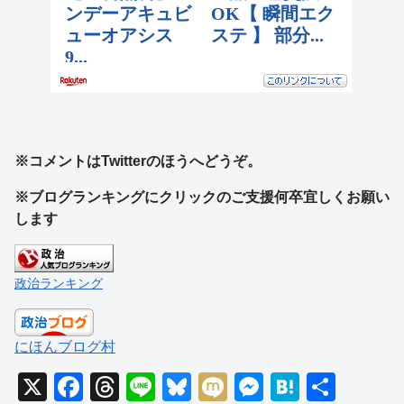
※コメントはTwitterのほうへどうぞ。
※ブログランキングにクリックのご支援何卒宜しくお願い
します
政治ランキング
にほんブログ村
X
F
T
Li
Bl
M
M
H
共