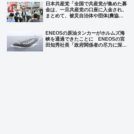
日本共産党「全国で共産党が集めた募
金は、一旦共産党の口座に入金され、
まとめて、被災自治体や団体(農協や
漁協など)にも届けられます」➾ ネッ
ト「農協や漁協”など”団体… “な
ENEOSの原油タンカーがホルムズ海
ど”って他の団体はどこだよw」「よ
峡を通過できたことに ENEOSの宮
りによって共産党を経由させる意味は
田知秀社長「政府関係者の尽力に深く
無い」
感謝する」➾ ネット「元ENEOSの境
野春彦、詰むｗ」