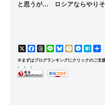
と思うが… ロシアならやり
X
F
T
Li
Bl
M
M
H
a
hr
n
u
ixi
e
at
※まずはブログランキングにクリックのご支
c
e
e
e
ss
e
↓ ↓ ↓
e
a
sk
e
n
b
d
y
n
a
o
s
g
o
er
k