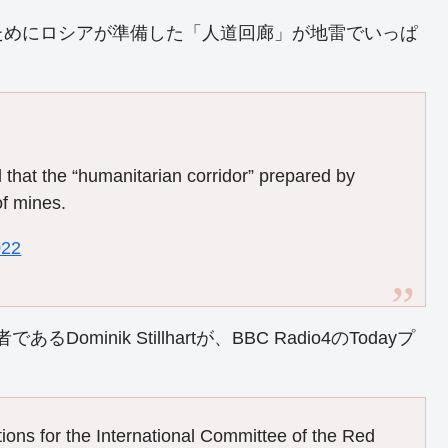
ためにロシアが準備した「人道回廊」が地雷でいっぱ
that the “humanitarian corridor” prepared by
of mines.
022
inik Stillhartが、BBC Radio4のTodayプ
ations for the International Committee of the Red