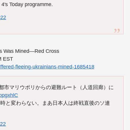
o 4's Today programme.
022
ians Was Mined—Red Cross
M EST
ffered-fleeing-ukrainians-mined-1685418
南部の都市マリウポリからの避難ルート（人道回廊）に
IppgxhlC
の時と変わらない。まあ日本人は終戦直後のソ連
…
022