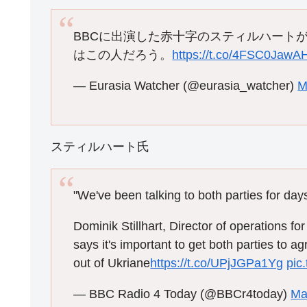
BBCに出演した赤十字のスティルハート
はこの人だろう。
https://t.co/4FSC0JawA
— Eurasia Watcher (@eurasia_watcher)
M
スティルハート氏
"We've been talking to both parties for day
Dominik Stillhart, Director of operations f
says it's important to get both parties to a
out of Ukriane
https://t.co/UPjJGPa1Yg
pic
— BBC Radio 4 Today (@BBCr4today)
Ma