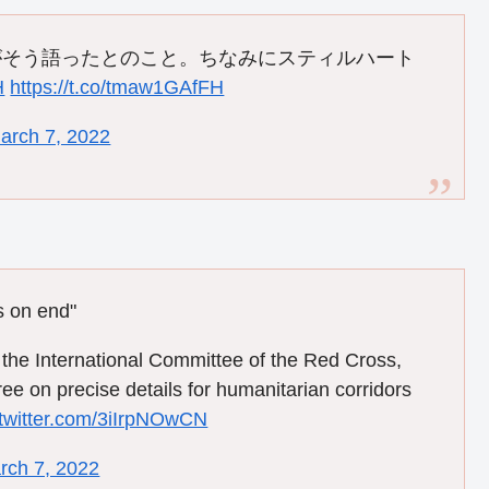
がそう語ったとのこと。ちなみにスティルハート
H
https://t.co/tmaw1GAfFH
arch 7, 2022
s on end"
or the International Committee of the Red Cross,
gree on precise details for humanitarian corridors
.twitter.com/3iIrpNOwCN
rch 7, 2022