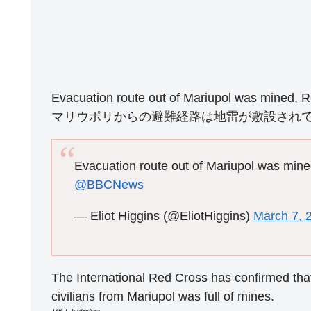
Evacuation route out of Mariupol was mined, 
マリウポリからの避難経路は地雷が敷設され
Evacuation route out of Mariupol was min
@BBCNews
— Eliot Higgins (@EliotHiggins)
March 7, 
The International Red Cross has confirmed that
civilians from Mariupol was full of mines.