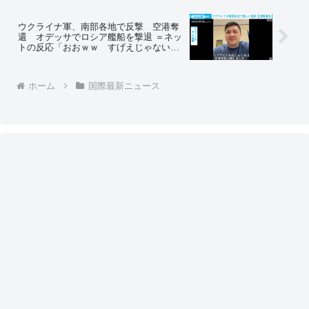
管理委員会の委員長は文在寅大統領が任
命 元最高裁判事で、二審で有罪だった
李在明氏に逆転無罪判決を下した人物
ウクライナ軍、南部各地で反撃 空港奪
還 オデッサでロシア艦船を撃退 ＝ネッ
トの反応「おおｗｗ すげえじゃない
か！」
ホーム
国際最新ニュース