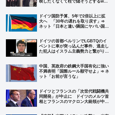
映したくなくて柱で隠そうとするw
柱も合成の可能性w ➾ ネット「ルビオ
だけ会食時におかず一品減らされそう
ドイツ国防予算、5年で2倍以上に拡
w」
大へ 「30年の遅れを取り戻す」➾
ネット「日本と違い隣国にヤバい国が
無くてもこうだからな」
ドイツの首都ベルリンでLGBTQのイ
ベントに車が突っ込んだ事件、逃走し
た犯人はイスラム主義勢力と繋がり
➾ ネット「左翼『差別主義者の右翼に
よる犯行だろ！』→ 『えっ？…イス
中国、英政府の鉄鋼大手国有化に強い
ラム…』→『……』←この展開だろ
不満表明「国際ルール順守せよ」➾ ネ
ww」
ット「お前が言うな」
ドイツとフランスの「次世代戦闘機共
同開発」が中止に ドイツのメルツ首
相とフランスのマクロン大統領が中止
することで合意 ➾ ネット「で、ドイ
ツが日英伊の次世代戦闘機開発に相乗