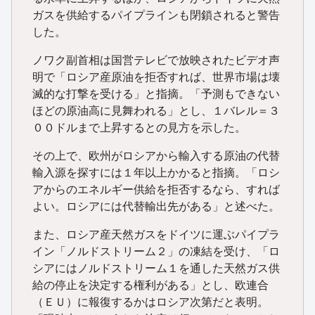
ガスを供給するパイプラインも閉鎖されると警告
した。
ノワク副首相は国営テレビで放映されたビデオ声
明で「ロシア産原油を拒否すれば、世界市場は壊
滅的な打撃を受ける」と指摘。「予測もできない
ほどの原油高に見舞われる」とし、１バレル＝３
００ドルまで上昇するとの見方を示した。
その上で、欧州がロシアから輸入する原油の代替
輸入源を探すには１年以上かかると指摘。「ロシ
アからのエネルギー供給を拒否するなら、すれば
よい。ロシアには代替輸出先がある」と述べた。
また、ロシア産天然ガスをドイツに運ぶパイプラ
イン「ノルドストリーム２」の凍結を受け、「ロ
シアにはノルドストリーム１を通した天然ガス供
給の停止を決定する権利がある」とし、欧連合
（ＥＵ）に報復するかはロシア次第だと表明。