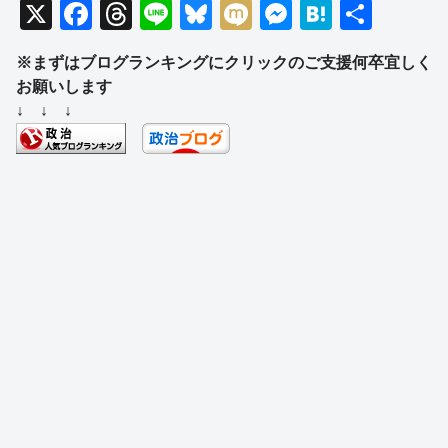
X
F
T
Li
Bl
M
M
H
共
a
hr
n
u
ixi
e
at
有
※まずはブログランキングにクリックのご支援何卒宜しく
c
e
e
e
ss
e
お願いします
e
a
sk
e
n
↓ ↓ ↓
b
d
y
n
a
o
s
g
o
er
k