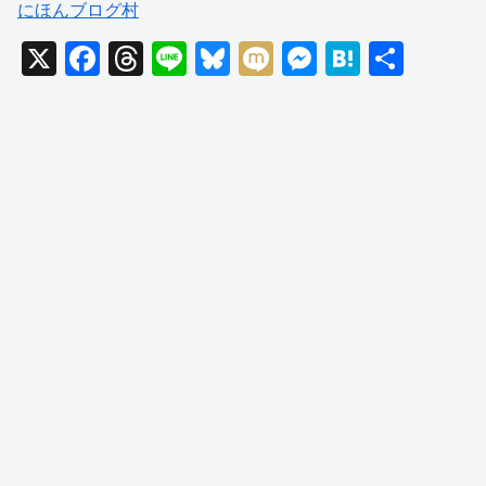
にほんブログ村
X
F
T
Li
Bl
M
M
H
共
a
hr
n
u
ixi
e
at
有
c
e
e
e
ss
e
e
a
sk
e
n
b
d
y
n
a
o
s
g
o
er
k