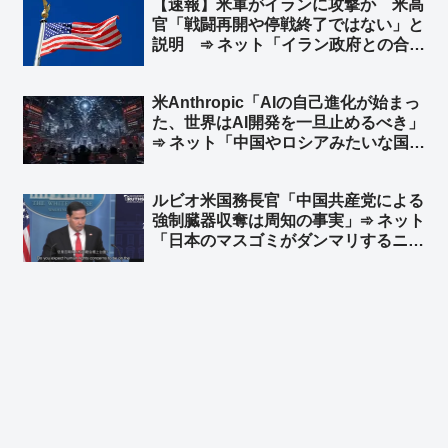
【速報】米軍がイランに攻撃か 米高
りという流れ？」
官「戦闘再開や停戦終了ではない」と
説明 ➾ ネット「イラン政府との合意
は守られているが、イラン革命防衛隊
は別ということか」
米Anthropic「AIの自己進化が始まっ
た、世界はAI開発を一旦止めるべき」
➾ ネット「中国やロシアみたいな国が
ある限り無理だな」「映画化まったな
し！」
ルビオ米国務長官「中国共産党による
強制臓器収奪は周知の事実」➾ ネット
「日本のマスゴミがダンマリするニュ
ースですわｗｗ」