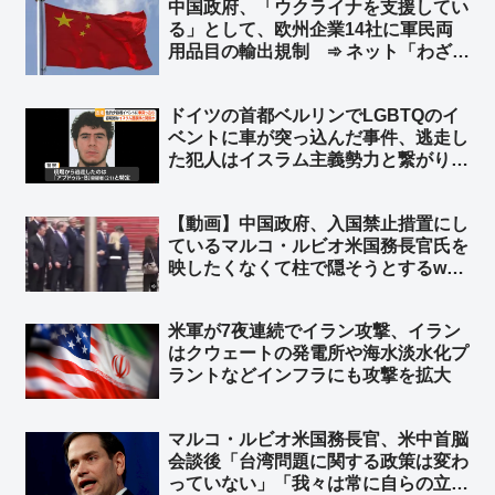
中国政府、「ウクライナを支援してい
る」として、欧州企業14社に軍民両
用品目の輸出規制 ➾ ネット「わざわ
ざ日本の味方作ってくれるのかよｗ」
「セルフ包囲網構築しつつあるなｗ」
ドイツの首都ベルリンでLGBTQのイ
ベントに車が突っ込んだ事件、逃走し
た犯人はイスラム主義勢力と繋がり
➾ ネット「左翼『差別主義者の右翼に
よる犯行だろ！』→ 『えっ？…イス
【動画】中国政府、入国禁止措置にし
ラム…』→『……』←この展開だろ
ているマルコ・ルビオ米国務長官氏を
ww」
映したくなくて柱で隠そうとするw
柱も合成の可能性w ➾ ネット「ルビオ
だけ会食時におかず一品減らされそう
米軍が7夜連続でイラン攻撃、イラン
w」
はクウェートの発電所や‌海水淡水化プ
ラントなどインフラにも攻撃を拡大
マルコ・ルビオ米国務長官、米中首脳
会談後「台湾問題に関する政策は変わ
っていない」「我々は常に自らの立場