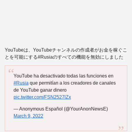
YouTubeは、YouTubeチャンネルの作成者がお金を稼ぐこ
とを可能にする#Rusiaのすべての機能を無効にしました
YouTube ha desactivado todas las funciones en
#Rusia
que permitían a los creadores de canales
de YouTube ganar dinero
pic.twitter.com/FSN2527lZx
— Anonymous Español (@YourAnonNewsE)
March 9, 2022