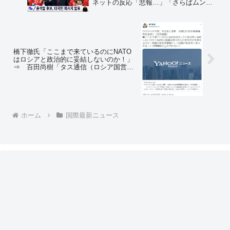
ネットの反応「悲報…」「さらばムンち
ゃん、楽しかったぞ」「まだここから司
法による選挙無効の仮処分を期待しよ
う」
橋下徹氏「ここまで来ているのにNATO
はロシアと政治的に妥結しないのか！」
⇒ 百田尚樹「タス通信（ロシア国営通
信社）をソースに、何を得意げに言って
るの？」 ＝ネットの反応「『世界よ！
NATOよ！英米よ！』って日本語で吠え
ている時点でｗ」
ホーム
国際最新ニュース