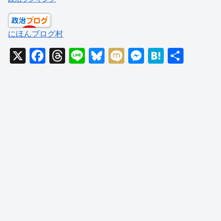
にほんブログ村
X
F
T
Li
Bl
M
M
H
共
a
hr
n
u
ixi
e
at
有
c
e
e
e
ss
e
e
a
sk
e
n
b
d
y
n
a
o
s
g
o
er
k