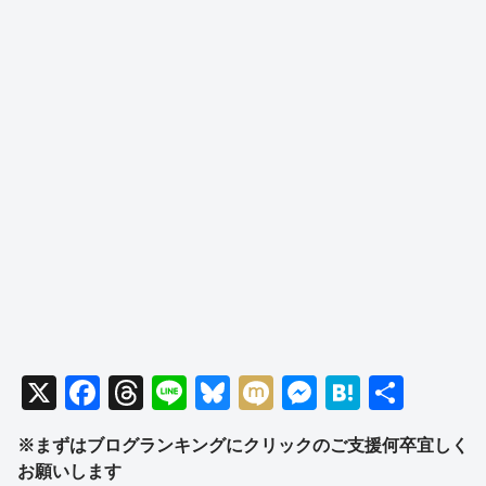
X
F
T
Li
Bl
M
M
H
共
a
hr
n
u
ixi
e
at
有
※まずはブログランキングにクリックのご支援何卒宜しく
c
e
e
e
ss
e
お願いします