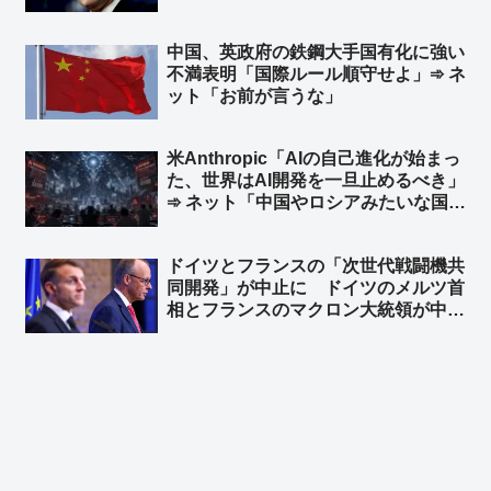
を明確にしている」と発言 台湾外交
部長が米国に謝意 ➾ ネット「日本の
中国、英政府の鉄鋼大手国有化に強い
マスゴミさんによると、米中会談で日
不満表明「国際ルール順守せよ」➾ ネ
本と台湾は梯子を外された設定なのに
ット「お前が言うな」
ｗ」
米Anthropic「AIの自己進化が始まっ
た、世界はAI開発を一旦止めるべき」
➾ ネット「中国やロシアみたいな国が
ある限り無理だな」「映画化まったな
し！」
ドイツとフランスの「次世代戦闘機共
同開発」が中止に ドイツのメルツ首
相とフランスのマクロン大統領が中止
することで合意 ➾ ネット「で、ドイ
ツが日英伊の次世代戦闘機開発に相乗
りという流れ？」