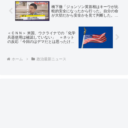
橋下徹「ジョンソン英首相はキーウが比
較的安全になったから行った。自分の命
が大切だから安全かを見て判断した。一
番ミサイルが飛んでる時に行きなさい
よ」と、安全な日本のスタジオで批判
＝ネットの反応「小中学生レベルのコメ
ント」
＜ＣＮＮ＞ 米国、ウクライナでの「化学
兵器使用は確認していない」 ＝ネット
の反応「今回のはデマだとは思ったけ
ど、でもこれから本当に使う可能性はあ
るわな、ロシアなら」
ホーム
政治最新ニュース