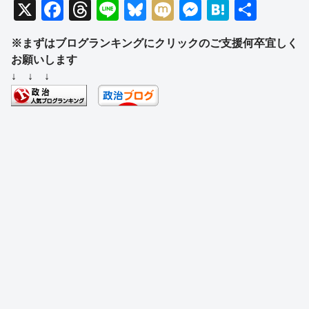
X
F
T
Li
Bl
M
M
H
共
a
hr
n
u
ixi
e
at
有
※まずはブログランキングにクリックのご支援何卒宜しく
c
e
e
e
ss
e
お願いします
e
a
sk
e
n
↓ ↓ ↓
b
d
y
n
a
o
s
g
o
er
k