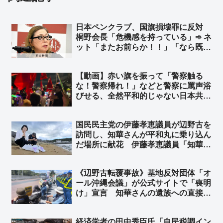
日本ペンクラブ、国旗損壊罪に反対
桐野会長「危機感を持っている」➾ ネ
ット「またお前らか！！」「なら既存
の外国旗毀損罪にも反対しろよ」
【動画】赤い旗を振って「警察触る
な！警察帰れ！」などと警察に罵声浴
びせる、全然平和的じゃない日本共産
党デモ ➾ ネット「平和を叫んだら何
やっても良いとか思ってんだろな」
国民民主党の伊藤孝恵議員が辺野古を
「必死に世間に悪行を宣伝しまくる共
訪問し、知華さんが平和丸に乗り込ん
産党ｗｗｗ」
だ場所に献花 伊藤孝恵議員「知華さ
んから預かった宿題。必ずやり遂げま
す」➾ ネット「知華さんのために、ご
《辺野古転覆事故》基地反対団体「オ
遺族のために、これからの子供たちの
ール沖縄会議」が公式サイトで「喪明
ためによろしくお願いします」
け」宣言 知華さんの遺族への直接謝
罪よりも先に、辺野古での迷惑行為を
再開
経済学者の田中秀臣氏「自民税調イン