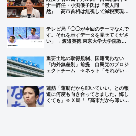
ナー辞任・小渕優子氏は『素人同
然』 高市首相は無視して減税実現
を」➾ ネット「そう『国会議員が経済
財政オンチだと日本国民は貧しくな
テレビ局「◯◯が今回のテーマなんで
る』の法則」「その”素人同然”を当選
す。それを示すデータを見せてくださ
させる地盤に問題がある」
い」→ 渡邉英徳 東京大学大学院教授
「データから考えると◯◯とは言えな
いです」→ テレビ局「そうですか、
重要土地の取得規制、国籍問わない
使わないかも知れません」→ 渡邉英
「内外無差別」前提 自民党のプロジ
徳氏「結論ありきの番組制作…」
ェクトチーム ➾ ネット「それがい
い。外国勢力と結託して日本人名義で
土地を買うことなんか容易に想像でき
蓮舫「蓮舫だから叩いていい、との報
る」「党内に外国人限定を求める
道に何度も向き合ってきました。悔し
声？… どんだけ頭タンポポだよ」
くても」➾ Ｘ民「『高市だから叩いて
いい』を率先してやってる人に言われ
ましても」➾ ネット「一瞬で返される
のもこの人の持ち芸なんかな」