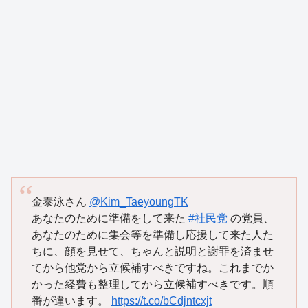
金泰泳さん
@Kim_TaeyoungTK
あなたのために準備をして来た
#社民党
の党員、
あなたのために集会等を準備し応援して来た人た
ちに、顔を見せて、ちゃんと説明と謝罪を済ませ
てから他党から立候補すべきですね。これまでか
かった経費も整理してから立候補すべきです。順
番が違います。
https://t.co/bCdjntcxjt