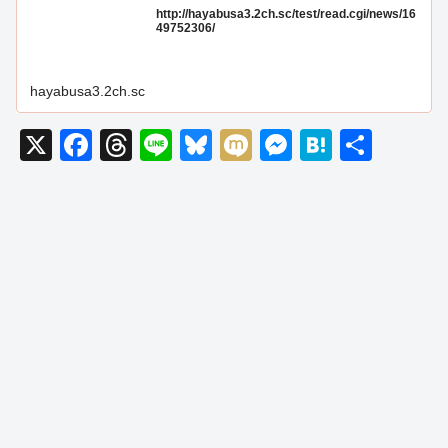
http://hayabusa3.2ch.sc/test/read.cgi/news/16
49752306/
hayabusa3.2ch.sc
X
F
T
Li
Bl
M
M
H
共
a
hr
n
u
ixi
e
at
有
c
e
e
e
ss
e
e
a
sk
e
n
b
d
y
n
a
o
s
g
o
er
k