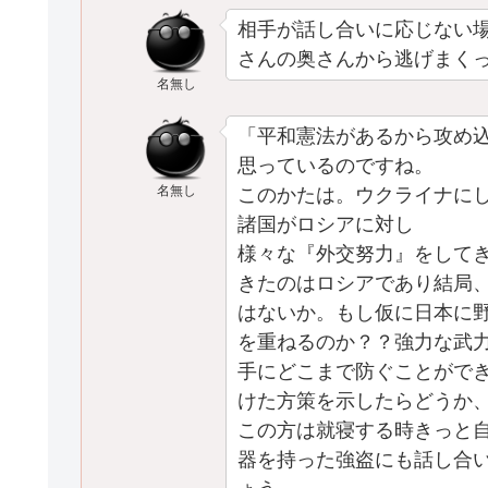
相手が話し合いに応じない
さんの奥さんから逃げまく
名無し
「平和憲法があるから攻め
思っているのですね。
名無し
このかたは。ウクライナにし
諸国がロシアに対し
様々な『外交努力』をして
きたのはロシアであり結局
はないか。もし仮に日本に
を重ねるのか？？強力な武
手にどこまで防ぐことがで
けた方策を示したらどうか
この方は就寝する時きっと
器を持った強盗にも話し合