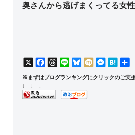
奥さんから逃げまくってる女性
X
F
T
Li
Bl
M
M
H
a
hr
n
u
ixi
e
at
※まずはブログランキングにクリックのご支
c
e
e
e
ss
e
↓ ↓ ↓
e
a
sk
e
n
b
d
y
n
a
o
s
g
o
er
k