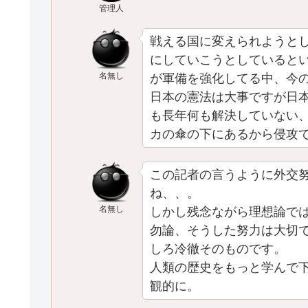
管理人
戦える国に変えられようと
にしていこうとしていると
名無し
が軍備を強化してる中、今
日本の憲法は大事ですが日
も長年何も解決していない
カの傘の下にあるから侵攻
この記者の言うように外交
ね、、。
名無し
しかし残念ながら理想論で
勿論、そうした努力は大切
しろ冷徹そのものです。
人類の歴史をもっと学んで
観的に。