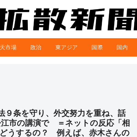
天市場
政治
東アジア
国際
国内
法９条を守り、外交努力を重ね、話
松江市の講演で ＝ネットの反応「相
どうするの？ 例えば、赤木さんの