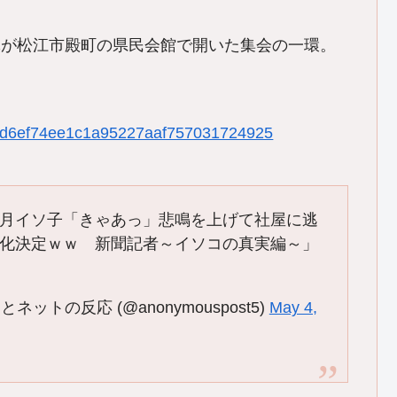
体が松江市殿町の県民会館で開いた集会の一環。
a350d6ef74ee1c1a95227aaf757031724925
月イソ子「きゃあっ」悲鳴を上げて社屋に逃
化決定ｗｗ 新聞記者～イソコの真実編～」
トの反応 (@anonymouspost5)
May 4,