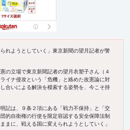
えられようとしていく」東京新聞の望月記者が警
憲の立場で東京新聞記者の望月衣塑子さん（４
クライナ侵攻という「危機」と絡めた改憲論に対
話し合いによる解決を模索する姿勢を、今こそ持
明記は、９条２項にある「戦力不保持」と「交
集団的自衛権の行使を限定容認する安全保障法制
るままに、戦える国に変えられようとしていく」