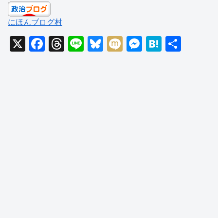
にほんブログ村
X
F
T
Li
Bl
M
M
H
共
a
hr
n
u
ixi
e
at
有
c
e
e
e
ss
e
e
a
sk
e
n
b
d
y
n
a
o
s
g
o
er
k