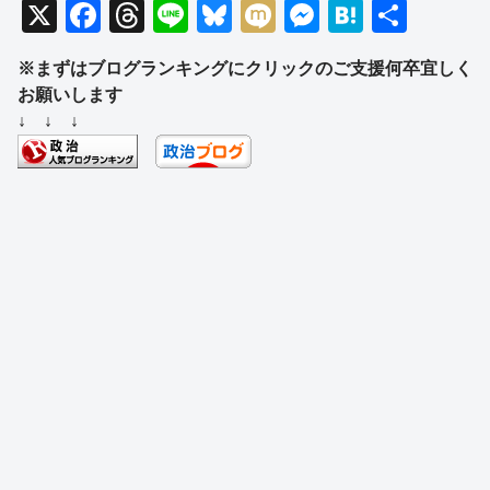
X
F
T
Li
Bl
M
M
H
共
a
hr
n
u
ixi
e
at
有
※まずはブログランキングにクリックのご支援何卒宜しく
c
e
e
e
ss
e
お願いします
e
a
sk
e
n
↓ ↓ ↓
b
d
y
n
a
o
s
g
o
er
k