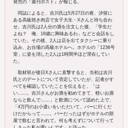
発売の『週刊ポスト』が報じる。
同誌によると、吉川氏は5月27日の夜、汐留に
ある高級焼き肉店で女子大生・Xさんと待ち合わ
せ。吉川氏は2人分の酒を注文した後、「学生だ
よね？ 俺、18歳に興味あるわ」などと会話をし
ていた。その後、2人は店を出てタクシーに乗り
込み、お台場の高級ホテルへ。ホテルの「1236号
室」に姿を消した2人は1時間半ほど滞在してい
た。
取材班が後日Xさんに直撃すると、当初は吉川
氏とのデートについて否定していたが、記者がす
べてを確認していたことを伝えると、「は
い……。吉川さんがお酒を勧めてきて、軽いお酒
ならと飲んで……」と飲酒について認めた上で、
「4万円のお小遣いをいただいて、バーに行くだ
けだからって……。バーだったはずがホテルの部
屋で飲むと言われて。何も考えずについて行って
しまった私が悪いんです」と語った。