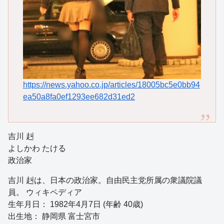
https://news.yahoo.co.jp/articles/18005bc5e0bb94
ea50a8fa0ef1293ee682d31ed2
吉川 赳
よしかわ たける
政治家
吉川 赳は、日本の政治家。自由民主党所属の衆議院議
員。 ウィキペディア
生年月日： 1982年4月7日 (年齢 40歳)
出生地： 静岡県 富士宮市