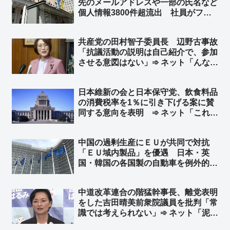
先のメールアドレスや一部の氏名など
個人情報3800件超流出 社員がフィ
ッシングメールに引っかかる ➾ ネッ
ト「で、講談社グループの日刊ゲンダ
共産党の田村智子委員長 辺野古事故
イや週刊現代はこれからも政府の危機
「抗議活動の説明は自己紹介で、参加
管理を批判するの？w」
させる意図はない」➾ ネット「んなわ
けあるかボケ」「その自己紹介とやら
で、自分達は違法行為をしている趣旨
日本維新の会と日本保守党、飲食料品
の発言をしてるので、その連中に生徒
の消費税率を1％に引き下げる案に賛
の命を預けたんですね？」
同する意向を表明 ➾ ネット「これで
決まりか」
中国の過剰生産にＥＵが共同で対抗
「ＥＵ域内製品」を優遇 日本・英
国・韓国の各国製の自動車を例外的に
優遇対象 ➾ ネット「日本も相互主義
でＥＵを優遇しなきゃ！ そして中国
中道改革連合の階猛幹事長、離党表明
を冷遇しなきゃ！」
をした吉田晴美前衆院議員を批判「常
識では考えられない」➾ ネット「泥船
から逃げやがって！！ってことです