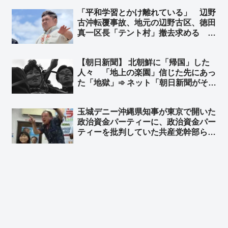
か？ｗ」「創価信者でもないのに、む
「平和学習とかけ離れている」 辺野
しろ残るほうがおかしいまである」
古沖転覆事故、地元の辺野古区、徳田
真一区長「テント村」撤去求める ➾
ネット「辺野古反基地活動家らに地元
の人間はおらず、辺野古住民らから嫌
【朝日新聞】 北朝鮮に「帰国」した
われてることをもっと報道すべき」
人々 「地上の楽園」信じた先にあっ
「区長がんばれ！」
た「地獄」➾ ネット「朝日新聞がそれ
を言うか」「なんで他人事？… 朝日
新聞を信じて北へ渡って朝日新聞を恨
玉城デニー沖縄県知事が東京で開いた
んでる人もいるんだぞ」
政治資金パーティーに、政治資金パー
ティーを批判していた共産党幹部らが
参加し批判殺到 ➾ ネット「自民党が
やれば裏金、自分がやれば記載漏れ、
自分がやるのはキレイな政治資金パー
ティーww 左翼ですww」