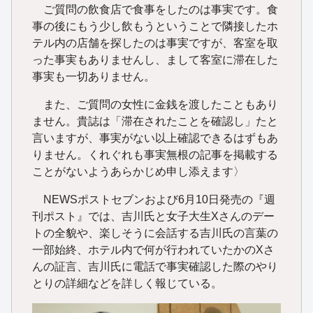
ご質問の飲食店で食事をしたのは事実です。食
事の後にもう少し飲もうということで隣接したホ
テル内の店舗を探したのは事実ですが、客室を取
った事実もありませんし、まして客室に滞在した
事実も一切ありません。
また、ご質問の女性に金銭を渡したこともあり
ません。貴誌は「滞在されたことを確認し」たと
言いますが、事実がない以上確認できるはずもあ
りません。くれぐれも事実無根の記事を掲載する
ことがないようあらかじめ申し添えます〉
NEWSポストセブンおよび6月10日発売の『週
刊ポスト』では、吉川氏と女子大生Xさんのデー
トの全貌や、楽しそうに会話する吉川氏の言葉の
一部始終、ホテル内で何が行われていたかのXさ
んの証言、吉川氏に電話で事実確認した際のやり
とりの詳細などを詳しく報じている。