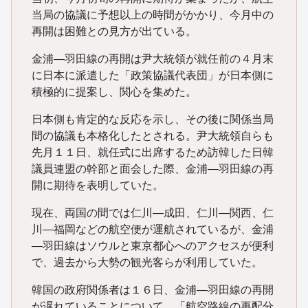
当局の協議に予想以上の時間がかかり、今月中の
再開は困難との見方が出ている。
金浦―羽田線の再開は尹大統領が就任前の４月末
に日本に派遣した「政策協議代表団」が日本側に
積極的に提案し、関心を集めた。
日本側も肯定的な反応を示し、その後に関係当局
間の協議も本格化したとされる。尹大統領自らも
先月１１日、就任式に出席するため訪韓した日韓
議員連盟の幹部と面会した際、金浦―羽田線の再
開に期待を表明していた。
現在、両国の間では仁川―成田、仁川―関西、仁
川―福岡などの航空便が運航されているが、金浦
―羽田線はソウルと東京都心へのアクセスが便利
で、過去から大勢の観光客らが利用していた。
韓国の政府関係者は１６日、金浦―羽田線の再開
が遅れていることについて、「航空路線の再配分