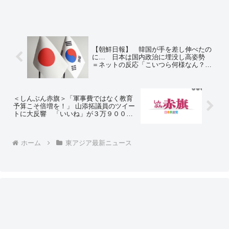
【朝鮮日報】 韓国が手を差し伸べたの
に… 日本は国内政治に埋没し高姿勢
＝ネットの反応「こいつら何様なん？」
「韓国ではすがりつく事を手を差し伸べ
ると言うのか……」「出したのは『何か
ちょうだい』の手だろ」
＜しんぶん赤旗＞「軍事費ではなく教育
予算こそ倍増を！」 山添拓議員のツイー
トに大反響 「いいね」が３万９０００
件に上っていることが分かりました ＝
ネットの反応「共産党が動員を掛けて
も、39.000人どまりって事だよな？」
ホーム
東アジア最新ニュース