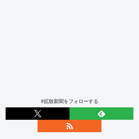
k
#拡散新聞をフォローする