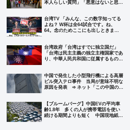
本人らしい質問」「悪意はないと思
う」 日本ネット「居座り続ける心算
かどうか確認してるだけだｗ」「『ぶ
台湾TV 「みんな、この数字知ってる
ぶ漬けでもどうどす？』って意味だよ
よね？ W杯は全64試合です。ね、
ｗｗ」
64。念のためここにも出しときまし
ょう。はい、64、64、64ですよ」➾
ネット「ちなみに64のパネルを動か
台湾政府「台湾はすでに独立国だ」
してるのは、ぼかしモザイク対策の為
「台湾は民主主義の独立主権国家であ
ですw」
り、中華人民共和国に従属するもので
はない」と声明 トランプ米大統領が
台湾に対し正式な独立宣言をしないよ
中国で発生した小型飛行機による高層
う警告したことを受け ➾ ネット「知
ビル突入テロ事件 当局が意味不明な
ってる」「台湾加油」
原因を発表 ➾ ネット「この中国のシ
ナリオを真顔で受け止める様になった
ら頭パだよな…」「察しろと言いたげ
【ブルームバーグ】中国EVの平均車
な記事だなw」
齢1.8年 多くの人が携帯電話を使い
続ける期間よりも短く 中国現地紙 ➾
ネット「使い捨てだなｗ」「環境に悪
すぎだろーーｗｗｗｗ」「これが中国