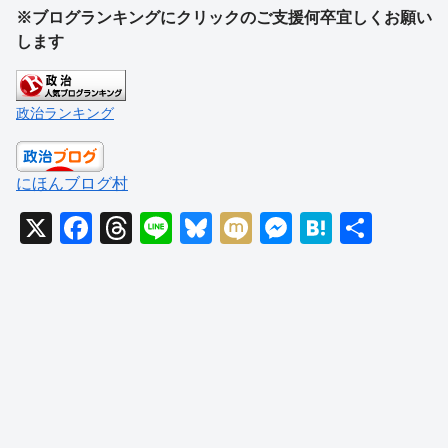
※ブログランキングにクリックのご支援何卒宜しくお願い
します
政治ランキング
にほんブログ村
X
F
T
Li
Bl
M
M
H
共
a
hr
n
u
ixi
e
at
有
c
e
e
e
ss
e
e
a
sk
e
n
b
d
y
n
a
o
s
g
o
er