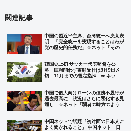
関連記事
中国の習近平主席、台湾統一へ決意表
明 「完全統一を実現することはわが
党の歴史的任務だ」➾ ネット「そのた
めの民族団結法か」
韓国史上初 サッカー代表監督を公
募 国籍問わず書類受付は8月9日〆
切 11月までの暫定指揮 ➾ ネット
「で、成績が悪いとまたサッカー協会
と監督を国会に呼んで吊るし上げるの
中国で個人向けローンの債務不履行が
か」「もう国会で決めろよw」
過去最高に 状況はさらに悪化する見
通し ➾ ネット「弱者の味方のように
見せかけて、実は弱者切り捨て、それ
が共産党」
中国ネットで話題『初対面の日本人に
よく聞かれること』 中国ネット「日