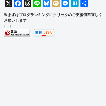
X
F
T
Li
Bl
M
M
H
共
a
hr
n
u
ixi
e
at
有
※まずはブログランキングにクリックのご支援何卒宜しく
c
e
e
e
ss
e
お願いします
e
a
sk
e
n
↓ ↓ ↓
b
d
y
n
a
o
s
g
o
er
k