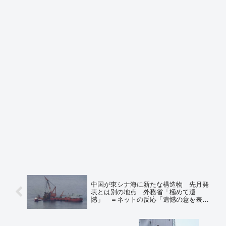
中国が東シナ海に新たな構造物 先月発
表とは別の地点 外務省「極めて遺
憾」 ＝ネットの反応「遺憾の意を表明
したから、これにて終了ｗｗｗ」