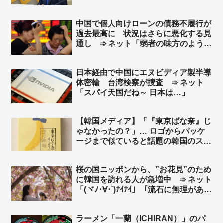
ン前大統領の当選無効判決 ➾ ネット
「こんな国と歴史認識なんて共有でき
中国で個人向けローンの債務不履行が
ねーーよｗｗｗ」
過去最高に 状況はさらに悪化する見
通し ➾ ネット「弱者の味方のように
見せかけて、実は弱者切り捨て、それ
が共産党」
日本経由で中国にエヌビディア製半導
体密輸 台湾検察が捜査 ➾ ネット
「スパイ天国だね～ 日本は…」
【韓国メディア】「『東京ばな奈』じ
ゃなかったの？」… ロゴからパッケ
ージまで似ていると話題の韓国のスイ
ーツブランド「東京ベリー」➾ ネット
「似ているとかそういう次元じゃねー
桜の国ニッポンから、”お花見”のため
だろｗｗ」「東京ばな奈は韓国起源く
に韓国を訪れる人が急増中 ➾ ネット
るなｗｗ」
「(ヾﾉ･∀･`)ﾅｲﾅｲ」「流石に無理があ
る… 嘘をつくのもほどほどに」
ラーメン「一蘭（ICHIRAN）」のパ