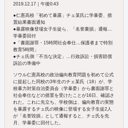
2019.12.17｜午後0:43
●仁憲高校「初めて暴露」チェ某氏に学暴委、措
置結果書面通知
●暴露映像登場女子生徒ら、「名誉棄損」通報…
学暴委回付
●「書面謝罪・15時間社会奉仕…保護者まで特別
教育5時間」
●チェ氏側「不当な決定」…行政訴訟・損害賠償
訴訟の準備中
ソウル仁憲高校の政治偏向教育問題を初めて公式
に提起した同校の3年生のチェ某氏（18）が、学
校暴力対策自治委員会（学暴委）から書面謝罪と
社会奉仕などの措置を受けたことが16日、確認さ
れた。これに先立ち、学校側は、偏向教育の実態
を暴露するチェ氏の映像に登場する女子生徒2人
が「名誉毀損」として通報すると、チェ氏を先
月、学暴委に回付した。