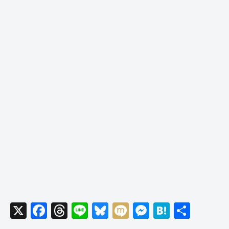
X
F
T
Li
Bl
M
M
H
共
a
hr
n
u
ixi
e
at
有