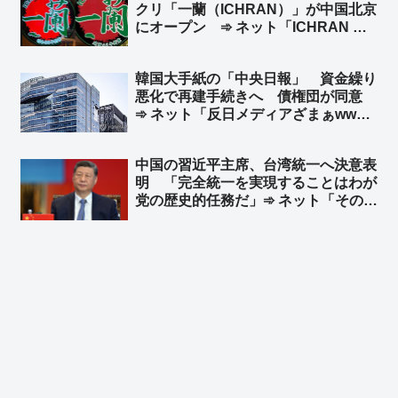
クリ「一蘭（ICHRAN）」が中国北京
にオープン ➾ ネット「ICHRAN ｗ
ｗｗｗｗｗ」「一蘭去ってまた一蘭」
韓国大手紙の「中央日報」 資金繰り
悪化で再建手続きへ 債権団が同意
➾ ネット「反日メディアざまぁww」
「旭日旗を戦犯旗と捏造した嘘つきメ
ディアはいらない」「１面に『日本沈
中国の習近平主席、台湾統一へ決意表
没』なんて記事にしてるからバチが当
明 「完全統一を実現することはわが
たったんだなw」
党の歴史的任務だ」➾ ネット「そのた
めの民族団結法か」