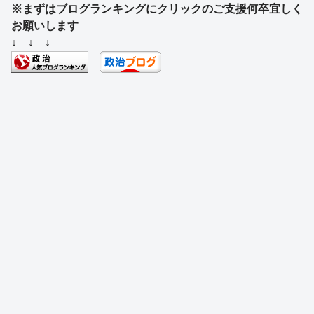
※まずはブログランキングにクリックのご支援何卒宜しく
c
e
e
e
ss
e
お願いします
e
a
sk
e
n
↓ ↓ ↓
b
d
y
n
a
o
s
g
o
er
k