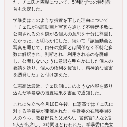
た、チェ氏と両親について、5時間ずつの特別教
育も決定した。
学暴委はこのような措置を下した理由について
「チェ氏が当該動画と写真を通じて不特定多数に
公開されるのを嫌がる個人の意思を十分に尊重し
なかった」と明らかにした。続いて「該当動画と
写真を通じて、自分の意図とは関係なく不特定多
数に解釈され、判断され、利用されるのを憂慮
し、公開しないように意思を明らかにした個人の
要請を断り、個人の権利を侵害し、精神的な被害
を誘発した」と付け加えた。
仁憲高は最近、チェ氏側にこのような内容を盛り
込んだ学暴委の措置結果を書面で通知した。
これに先立ち今月10日午後、仁憲高ではチェ氏に
対する学暴委が開催された。学暴委の在籍委員8
人のうち、教務部長と父兄3人、警察官1人など計
5人が出席し、3時間ほど行われた。学暴委に先立