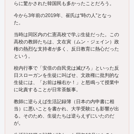
らに驚かされた韓国民も多かったことだろう。
今から3年前の2019年、崔氏は“時の人”となっ
た。
当時は同区内の仁憲高校で学ぶ生徒だった。この
高校の教師たちは、文在寅（ムン・ジェイン）政
権の熱烈な支持者が多く、反日教育に熱心だった
という。
校内行事で「安倍の自民党は滅びろ」といった反
日スローガンを生徒に叫ばせ、文政権に批判的な
生徒には、「お前は極右か！」と怒鳴って授業中
に叱責することが日常茶飯事。
教師に逆らえば生活記録簿（日本の内申書に相
当）に悪いことを書かれ、大学受験にも影響が出
る。そのため、生徒たちは逆らえずにいたのだ
が。