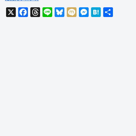
X
F
T
Li
Bl
M
M
H
共
a
hr
n
u
ixi
e
at
有
c
e
e
e
ss
e
e
a
sk
e
n
b
d
y
n
a
o
s
g
o
er
k