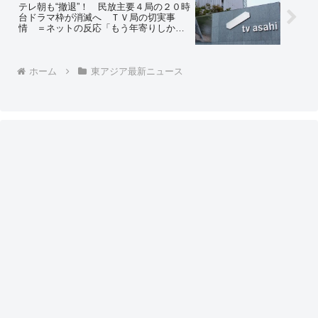
テレ朝も“撤退”！ 民放主要４局の２０時
台ドラマ枠が消滅へ ＴＶ局の切実事
情 ＝ネットの反応「もう年寄りしか見
てないからな」「地上波はもう韓国のテ
レビ局だもんな」
ホーム
東アジア最新ニュース