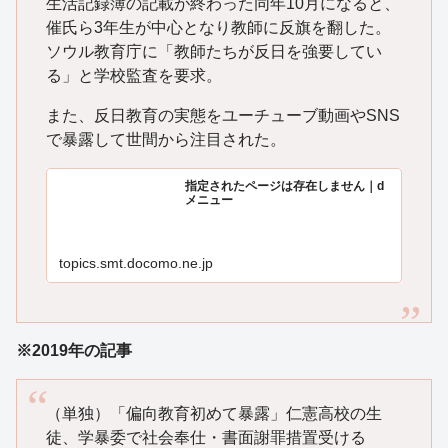
生活記録簿の記載が終わった同年10月になると、
催氏ら3年生が中心となり教師に反旗を翻した。
ソウル教育庁に「教師たちが反日を強要してい
る」と学校監査を要求。
また、反日教育の実態をユーチューブ動画やSNS
で暴露して世間から注目された。
指定されたページは存在しません｜d
メニュー
topics.smt.docomo.ne.jp
※2019年の記事
（単独）「偏向教育初めて暴露」仁憲高校の生
徒、学暴委で社会奉仕・書面謝罪措置受ける